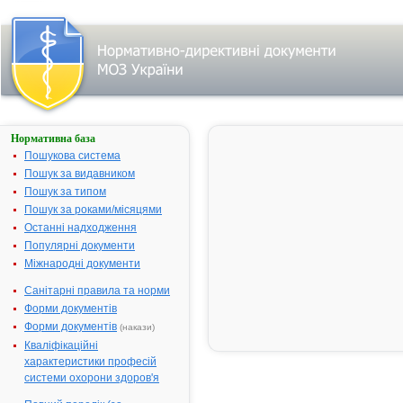
Нормативна база
АСТМОПЕНТ
Пошукова система
Назва:
АСТМОПЕН
Пошук за видавником
Міжнародна
Orciprenalin
Пошук за типом
непатентована назва:
Пошук за роками/місяцями
Виробник:
"GlaxoSmithK
Останні надходження
Pharmaceuti
Популярні документи
S.A." для
Міжнародні документи
"GlaxoSmithK
Санітарні правила та норми
Export Ltd",
Великобрит
Форми документів
Форми документів
(накази)
Лікарська форма:
Аерозоль д
інгаляцій
Кваліфікаційні
характеристики професій
Форма випуску:
Аерозоль д
системи охорони здоров'я
інгаляцій,
дозований 75