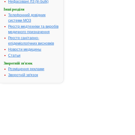
Нефасовані ЛЗ (In bulk)
Номер реєстраційного
UA/1843/01/
Інші розділи
посвідчення:
Телефонний довідник
Термін дії посвідчення:
з 27.08.2004
системи МОЗ
27.08.2009
Реєстр медтехніки та виробів
Термін дії
медичного призначення
реєстраційн
Реєстр санітарно-
посвідчення
епідеміологічних висновків
закінчився.
Новости медицины
Пошук даних
реєстрацію
Статьи
препарату
Зворотній зв'язок
АСТМОПЕН
Розміщення реклами
АТ код:
R03AB03
Зворотній зв'язок
Наказ МОЗ:
428 від 27.0
Інструкція
для
застосування
АСТМОПЕНТ
ІНСТРУКЦІЯ