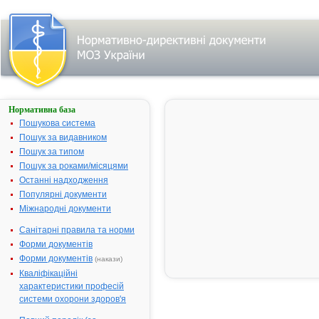
Нормативна база
АРТИШОКУ
ЕКСТРАКТ
Пошукова система
ГЕКСАЛ®
Пошук за видавником
Пошук за типом
Назва:
АРТИШОКУ 
Пошук за роками/місяцями
ГЕКСАЛ®
Останні надходження
Міжнародна
Cynara scol
Популярні документи
непатентована назва:
Міжнародні документи
Виробник:
Салютас Фа
Німеччина,
Санітарні правила та норми
підприємств
Форми документів
Гексал АГ, 
Форми документів
(накази)
Лікарська форма:
Таблетки, вк
Кваліфікаційні
оболонкою
характеристики професій
Форма випуску:
Таблетки, вк
системи охорони здоров'я
оболонкою, 