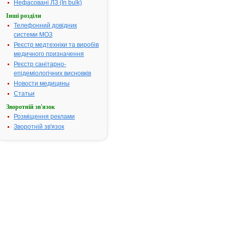
Нефасовані ЛЗ (In bulk)
Показання:
Диспептичні
Інші розділи
(тяжкість в е
Телефонний довідник
метеоризм, 
системи МОЗ
відрижка); 
відтоку жовчі
Реєстр медтехніки та виробів
дискінезії ж
медичного призначення
шляхів за гі
Реєстр санітарно-
гіпокінетичн
епідеміологічних висновків
хронічний х
Новости медицины
хронічні геп
Статьи
різної етіолог
Зворотній зв'язок
Термін придатності:
2р.
Розміщення реклами
Номер реєстраційного
UA/5382/01/
Зворотній зв'язок
посвідчення:
Термін дії посвідчення:
з 16.11.2006
16.11.2011
Термін дії
реєстраційн
посвідчення
закінчився.
Пошук даних
реєстрацію 
АРТИШОКУ 
ГЕКСАЛ®