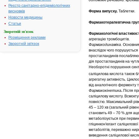
допоміжні речовини:
крохмал
Реєстр санітарно-епідеміологічних
висновків
Форма випуску.
Таблетки.
Новости медицины
Фармакотерапевтична груп
Статьи
Зворотній зв'язок
Фармакологічні властивост
Розміщення реклами
агрегацію тромбоцитів.
Зворотній зв'язок
Фармакодинаміка.
Основним
внаслідок чого порушується
простагландинів послабляюєт
дія простагландинів на чутл
Необоротні порушення синт
саліцилова кислота також бл
агрегатну активність. Цикло
від аналогічного ферменту 
Фармакокінетика
.
Після пр
саліцилову кислоту. Всмокту
повністю. Максимальний ріве
45 – 120 хв (загальний рівен
становить 49 – 70 % для аце
метаболізується при первин
гліцинкон'югант саліцилової 
метаболітів, переважно нирк
виведення саліцилової кислот