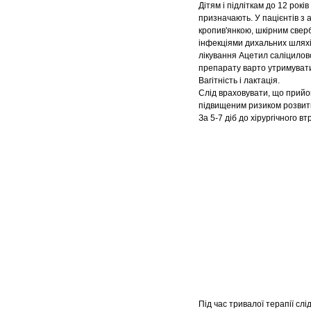
Дітям і підліткам до 12 ро
призначають. У пацієнтів з
кропив'янкою, шкірним сверб
інфекціями дихальних шляхі
лікування Ацетил саліцилов
препарату варто утримувати
Вагітність і лактація.
Слід враховувати, що прийом
підвищеним ризиком розвитку
За 5-7 діб до хірургічного 
Під час тривалої терапії слі