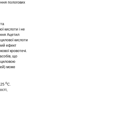
лення пологових
 та
ї кислоти і не
ання Ацетил
іцилової кислоти
чний ефект
ової кровотечі.
асобів, що
ліциловою
тей) може
0
 25
С.
ості,