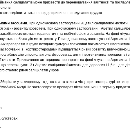
приймання саліцилатів може призвести до переношування вагітності та послаб
ологів.
 варто вирішити питання щодо припинення годування груддю.
ькими засобами.
При одночасному застосуванні Ацетил саліцилової кислоти
ся ризик розвитку кровотечі. При одночасному застосуванні Ацетил саліцилово
засобів посилюються терапевтичні та побічні ефекти останніх. На фоні лікув
шується побічна дія метотрексату. При одночасному застосуванні Ацетил сал
них препаратів із групи похідних сульфонілсечовини посилюється гіпоглікемі
застосуванні з кортикостероїдами підвищується ризик розвитку шлунково-кишк
послаблює дію спіронолактону, фуросеміду, антигіпертензивних препаратів і з
ї кислоти. Призначення антацидних препаратів на фоні лікування Ацетил са
 що перевищують 3 г Ацетил саліцилової кислоти для дорослих і 1,5 г – для ді
о сталого рівня саліцилатів у крові.
.
Зберігати у захищеному від світла та вологи місці, при температурі не вище
ля дітей місці!
Не застосовувати препарат після закінчення терміну придатн
.
а.
 блістерах.
".