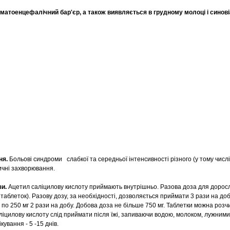
матоенцефалічний бар'єр, а також виявляється в грудному молоці і синовіа
ня.
Больові синдроми слабкої та середньої інтенсивності різного (у тому числ
ичні захворювання.
зи.
Ацетил саліцилову кислоту приймають внутрішньо. Разова доза для доросли
6 таблеток). Разову дозу, за необхідності, дозволяється приймати 3 рази на до
в по 250 мг 2 рази на добу. Добова доза не більше 750 мг. Таблетки можна розч
іцилову кислоту слід приймати після їжі, запиваючи водою, молоком, лужними
кування - 5 -15 днів.