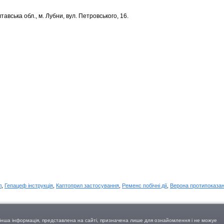
тавська обл., м. Лубни, вул. Петровського, 16.
л
,
Гепацеф інструкція
,
Каптоприл застосування
,
Ременс побічні дії
,
Верона протипоказа
а інша інформація, представлена на сайті, призначена лише для ознайомлення і не можуе