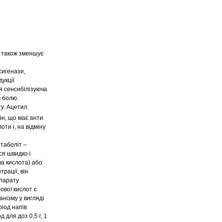
 також зменшує
сигенази,
дукції
я сенсибілізуюча
в болю.
у. Ацетил
ін, що має анти
ти і, на відміну
таболіт –
ся швидко і
ва кислота) або
рації, він
епарату
ової кислот є
анізму у вигляді
ріод напів
 для доз 0,5 г, 1