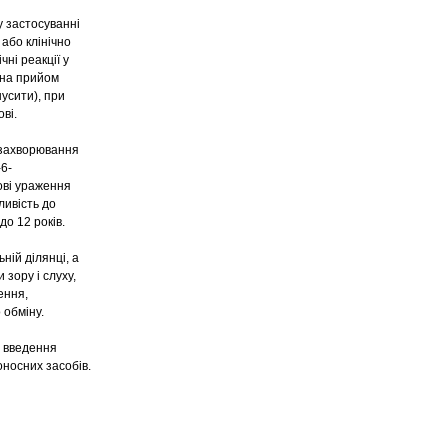
у застосуванні
або клінічно
ні реакції у
 на прийом
усити), при
ві.
 захворювання
6-
ові ураження
ливість до
до 12 років.
ній ділянці, а
зору і слуху,
ення,
 обміну.
е введення
оносних засобів.