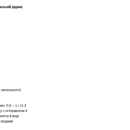
льній рідині.
і запального)
х 0,5 – 1 г (1-2
бу з інтервалом 4
иняти в воді
 водами.