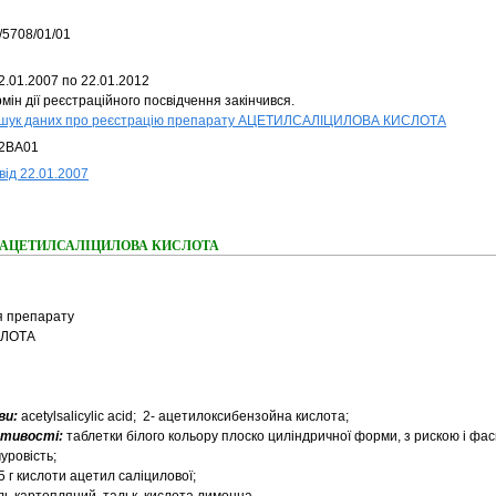
/5708/01/01
2.01.2007 по 22.01.2012
мін дії реєстраційного посвідчення закінчився.
шук даних про реєстрацію препарату АЦЕТИЛСАЛІЦИЛОВА КИСЛОТА
2BA01
від 22.01.2007
ання АЦЕТИЛСАЛІЦИЛОВА КИСЛОТА
я препарату
СЛОТА
ви:
acetylsalicylic аcid; 2- ацетилоксибензойна кислота;
астивості:
таблетки білого кольору плоско циліндричної форми, з рискою і фас
уровість;
5 г кислоти ацетил саліцилової;