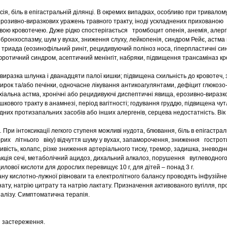
ія, біль в епігастральній ділянці. В окремих випадках, особливо при тривалом
розивно-виразкових уражень травного тракту, іноді ускладнених прихованою 
ю кровотечею. Дуже рідко спостерігається тромбоцит опенія, анемія, алергіч
 бронхоспазму, шум у вухах, зниження слуху, лейкопенія, синдром Рейє, астма
 триада (еозинофільний риніт, рецидивуючий поліноз носа, гіперпластичні син
ротичний синдром, асептичний менінгіт, набряки, підвищення трансаміназ кро
иразка шлунка і дванадцяти палої кишки; підвищена схильність до кровотеч,
ирок та/або печінки, одночасне лікування антикоагулянтами, дефіцит глюкозо-
іальна астма, хронічні або рецидивуючі диспептичні явища, ерозивно-виразк
ишкового тракту в анамнезі, період вагітності; годування груддю, підвищена чут
їдних протизапальних засобів або інших алергенів, серцева недостатність. Вік 
.
При інтоксикації легкого ступеня можливі нудота, блювання, біль в епігастраль
ворих літнього віку) відчуття шуму у вухах, запаморочення, зниження гостроти 
ливість, колапс, різке зниження артеріального тиску, тремор, задишка, зневодн
акція сечі, метаболічний ацидоз, дихальний алкалоз, порушення вуглеводного
лової кислоти для дорослих перевищує 10 г, для дітей – понад 3 г.
у кислотно-лужної рівноваги та електролітного балансу проводять інфузійн
нату, натрію цитрату та натрію лактату. Призначення активованого вугілля, пр
алізу. Симптоматична терапія.
і застереження.