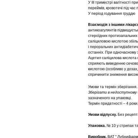
У ІІІ триместрі вагітності 
переймів, кровотечі під час п
У період годування груддю
Взаємодія з іншими лікарс
антикоагулянтів підвищуєть
стероїдних протизапальних 
саліциловою кислотою збіль
і пероральних антидіабетич
останніх. При одночасному 
Ацетил саліцилова кислота 
сприяють виведенню сечово
кислотою (особливо у дозах,
спричинити зниження високог
Умови та термін зберігання
Зберігати в недоступному д
зазначеного на упаковці.
Термін придатності – 4 роки
Умови відпуску.
Без рецепт
Упаковка.
№ 10 у стрипах та
Виробник.
ВАТ " Лубнифарм