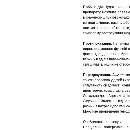
Побічна дія.
Нудота, анорекс
препарату, можлива поява е
вираженою шлунково-кишково
вигляді шкірного висипу або
ацетил саліцилової кислоти,
тривалому застосуванні-неф
Протипоказання.
Пептична в
нирок, порушення функцій н
фосфатдегідрогенази, бронх
верхніх відділів шлунково-к
саліцилатів, інших не стеро
Передозування.
Симптоми
також (особливо у дітей і х
сплутаність свідомості, сон
гіпертермія, кома, лужна ре
Летальна доза Ацетил саліци
Лікування.
Залежно від стан
розчинів натрію гідро карбо
Можливе проведення гемоді
Особливості застосування.
Спеціальні попередження 