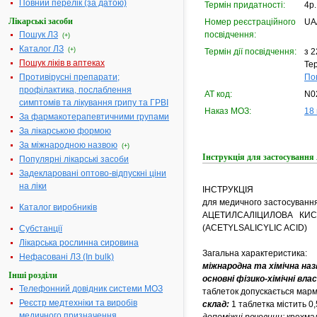
Повний перелік (за датою)
Термін придатності:
4р.
Лікарські засоби
Номер реєстраційного
UA
Пошук ЛЗ
посвідчення:
(+)
Каталог ЛЗ
(+)
Термін дії посвідчення:
з 2
Пошук ліків в аптеках
Тер
Противірусні препарати;
По
профілактика, послаблення
АТ код:
N0
симптомів та лікування грипу та ГРВІ
Наказ МОЗ:
18 
За фармакотерапевтичними групами
За лікарською формою
За міжнародною назвою
(+)
Інструкція для застосув
Популярні лікарські засоби
Задекларовані оптово-відпускні ціни
на ліки
ІНСТРУКЦІЯ
для медичного застосуванн
Каталог виробників
АЦЕТИЛСАЛІЦИЛОВА КИ
(ACETYLSALICYLIC ACID)
Субстанції
Лікарська рослинна сировина
Загальна характеристика:
Нефасовані ЛЗ (In bulk)
міжнародна та хімічна наз
Інші розділи
основні фізико-хімічні вл
Телефонний довідник системи МОЗ
таблеток допускається марм
Реєстр медтехніки та виробів
склад:
1 таблетка містить 0,
медичного призначення