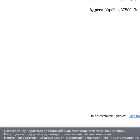
Адреса.
Україна, 37500, Пол
На сайті також шукають:
Феста
Послуги сайту надаються без гарантій будь-якого роду як прямих, так і непрямих.
Користувач погоджується, що використовує сайт на свій власний ризик.
Нормативні документи, лікарські засоби, інформаційні матеріали про їх застосування, т