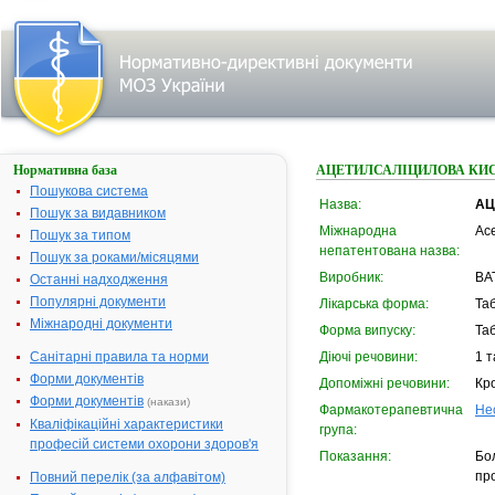
Нормативна база
АЦЕТИЛСАЛІЦИЛОВА КИ
Пошукова система
Назва:
АЦ
Пошук за видавником
Міжнародна
Ace
Пошук за типом
непатентована назва:
Пошук за роками/місяцями
Виробник:
ВАТ
Останні надходження
Популярні документи
Лікарська форма:
Та
Міжнародні документи
Форма випуску:
Таб
Санітарні правила та норми
Діючі речовини:
1 т
Форми документів
Допоміжні речовини:
Кр
Форми документів
(накази)
Фармакотерапевтична
Не
Кваліфікаційні характеристики
група:
професій системи охорони здоров'я
Показання:
Бол
пр
Повний перелік (за алфавітом)