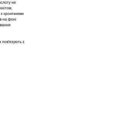
ислоту не
инітом,
 з хронічними
в на фоні
ування
х пов'язують з