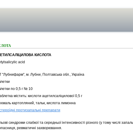
СЛОТА
ЕТИЛСАЛІЦИЛОВА КИСЛОТА
tylsalicylic acid
 "Лубнифарм", м. Лубни, Полтавська обл., Україна
блетки
летки по 0,5 г № 10
аблетка містить: кислоти ацетилсаліцилової 0,5 г
охмаль картопляний, тальк, кислота лимонна
стероїдні протизапальні препарати
ьові синдроми слабкої та середньої інтенсивності різного (у тому числі запаль
опасниця, ревматичні захворювання.