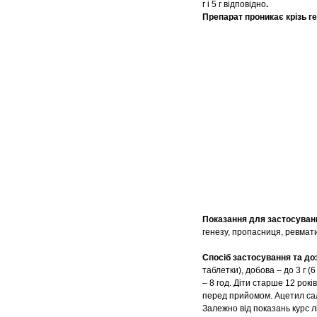
г і 5 г відповідно
.
Препарат проникає крізь ге
Показання для застосуван
генезу, пропасниця, ревмат
Спосіб застосування та до
таблетки), добова – до 3 г (
– 8 год. Діти старше 12 рокі
перед прийомом. Ацетил сал
Залежно від показань курс лі