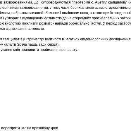
ків із захворюваннями, що супроводжуються гіпертермією, Ацетил саліцилову К
 алергічними захворюваннями, у тому числі бронхіальною астмою, алергічним р
ежем, набряком слизової оболонки і поліпозом носа, а також при їх поєднанні
в і у хворих з підвищеною чутливістю до не стероїдних протизапальних засобі
ою кислотою можливий розвиток нападів бронхіальної астми. У період застос
ся від вживання алкоголю.
 саліцилатів у І триместрі вагітності в багатьох епідеміологічних дослідження
 каліцтв (вовча паща, вади серця).
втручання слід припинити приймання препарату.
д перевіряти кал на приховану кров.