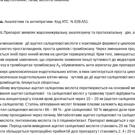
ь картопляний, тальк, кислота лимонна.
а.
Аналгетики та антипіретики. Код АТС N 02B A51.
і.
Препарат виявляє жарознижувальну, аналгезуючу та протизапальну дію, а
 механізмом дії ацетил саліцилової кислоти є інактивація ферменту циклоок
 синтез простагландинів, проста циклінів і тромбоксану. Через зменшення про
ься їхній пірог енний вплив на центри терморегуляції. Крім того, зменшуєтьс
иві нервові закінчення, що спричиняє зниження їхньої чутливості до медіаторі
езу в тромбоцитах тромбоксану А
обумовлюють анти агрегатну дію препарат
2
окує циклооксигенази ендотеліальних клітин, в яких синтезується проста цикл
оксигенази ендотеліальних клітин менш чутливі до дії ацетил саліцилової кисло
тромбоцитів, блокується оборотньо.
ийому внутрішньо ацетил саліцилова кислота перетворюється на основний ме
вання ацетил саліцилової та саліцилової кислот у травному тракті відбуваєть
нь концентрації у плазмі крові досягається через 10 – 20 хв (ацетил саліцило
ь саліцилатів). Ступінь зв'язування кислот білками плазми залежить від концент
тил саліцилової кислоти і 66 – 98 % - для саліцилової. 50 % введеної дози пр
ному проходженні через печінку. Метаболітами ацетил саліцилової та саліцил
кислоти, гентизинова кислота та ії гліцинкон'югант. Препарат виводиться з орг
ами. Період напів виведення ацетил саліцилової кислоти становить 20 хв. Пе
и збільшується пропорційно прийнятій дозі препарату і становить 2, 4 і 20 год