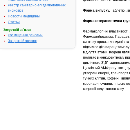
целюлоза, полі етиленгліко
Реєстр санітарно-епідеміологічних
висновків
Форма випуску.
Таблетки, в
Новости медицины
Фармакотерапевтична гру
Статьи
Зворотній зв'язок
Фармакологічні властивості.
Розміщення реклами
Фармакодинаміка.
Парацета
Зворотній зв'язок
синтезу простагландинів та
підсилює дію парацетамолу 
відчуття втоми. Кофеїн явля
полягає в конкурентному при
циклічного 3’,5’- аденозин
Циклічний АМФ регулює цілу 
утворені енергії, транспорт і
тучних клітин. Кофеїн виявл
коронарні судини, і підсил
секреції шлункового соку.