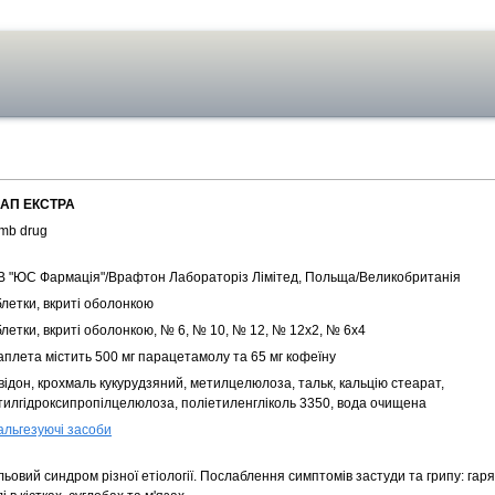
АП ЕКСТРА
mb drug
В "ЮС Фармація"/Врафтон Лабораторіз Лімітед, Польща/Великобританія
блетки, вкриті оболонкою
блетки, вкриті оболонкою, № 6, № 10, № 12, № 12х2, № 6х4
аплета містить 500 мг парацетамолу та 65 мг кофеїну
ідон, крохмаль кукурудзяний, метилцелюлоза, тальк, кальцію стеарат,
тилгідроксипропілцелюлоза, поліетиленгліколь 3350, вода очищена
альгезуючі засоби
ьовий синдром різної етіології. Послаблення симптомів застуди та грипу: гарячк