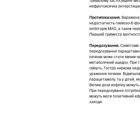
тривалому застосуванні висо
нефротоксична (інтерстиціа
Протипоказання.
Виражена 
недостатність глюкозо-6-фо
інгібіторів МАО, а також пе
Перший триместр вагітності 
Передозування.
Симптоми 
передозування парацетамолу
печінки може стати явним ч
метаболічний ацидоз. При т
смерть. Гостра ниркова недо
ураження печінки. Відмічала
парацетамолу, та у дітей, як
Великі дози кофеїну можуть 
При передозуванні потрібна
можуть мати позитивний ефе
заходи.