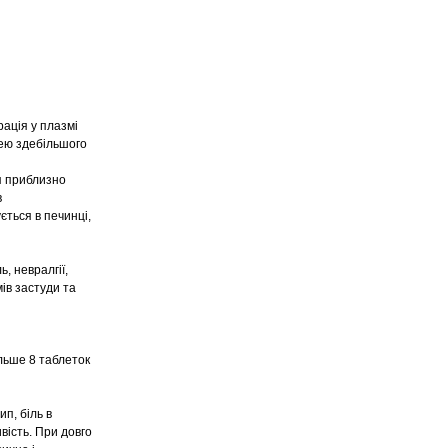
ація у плазмі
чею здебільшого
я приблизно
в
ється в печинці,
ь, невралгії,
ів застуди та
ільше 8 таблеток
ип, біль в
вість. При довго