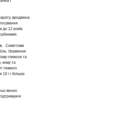
ична і
парату, вроджена
стосування
 до 12 років.
рубінемія.
ів. Симптоми
біль. Ураження
зму глюкози та
, кому та
ті тяжкого
 10 г і більше
ньо венно
 підтримуючі