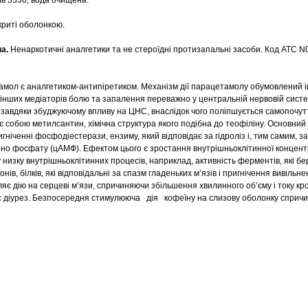
ль 3350, вода очищена.
криті оболонкою.
па.
Ненаркотичні аналгетики та не стероїдні протизапальні засоби. Код АТС N
мол є аналгетиком-антипіретиком. Механізм дії парацетамолу обумовлений і
 інших медіаторів болю та запалення переважно у центральній нервовій систе
завдяки збуджуючому впливу на ЦНС, внаслідок чого поліпшується самопочутт
є собою метилсантин, хімічна структура якого подібна до теофіліну. Основний 
гніченні фосфодіестерази, ензиму, який відповідає за гідроліз і, тим самим, з
моно фосфату (цАМФ). Ефектом цього є зростання внутрішньоклітинної концент
низку внутрішньоклітинних процесів, наприклад, активність ферментів, які бер
онів, білків, які відповідальні за спазм гладеньких м’язів і пригнічення вивільне
яє дію на серцеві м’язи, спричиняючи збільшення хвилинного об’єму і току кро
ює діурез. Безпосередня стимулююча дія кофеїну на слизову оболонку сприч