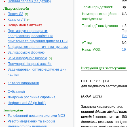
бол
Повний перелік (за датою)
Термін придатності:
3р.
Лікарські засоби
Пошук ЛЗ
Номер реєстраційного
UA
(+)
посвідчення:
Каталог ЛЗ
(+)
Пошук ліків в аптеках
Термін дії посвідчення:
з 2
Противірусні препарати;
Тер
профілактика, послаблення
По
симптомів та лікування грипу та ГРВІ
АТ код:
N0
За фармакотерапевтичними групами
Наказ МОЗ:
19 
За лікарською формою
За міжнародною назвою
(+)
Популярні лікарські засоби
Інструкція для застосуван
Задекларовані оптово-відпускні ціни
на ліки
І Н С Т Р У К Ц І Я
Каталог виробників
для медичного застосуванн
Субстанції
(APAP Extra)
Лікарська рослинна сировина
Нефасовані ЛЗ (In bulk)
Загальна характеристика:
Інші розділи
основні фізико-хімічні вл
Телефонний довідник системи МОЗ
склад:
1 каплета містить 50
Реєстр медтехніки та виробів
допоміжні речовини:
повідон
медичного призначення