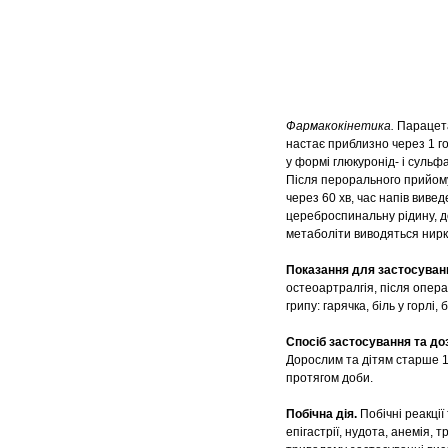
Фармакокінетика.
Парацета
настає приблизно через 1 г
у формі глюкуронід- і сульфа
Після перорального прийому
через 60 хв, час напів виве
цереброспинальну рідину, до
метаболіти виводяться нирк
Показання для застосуван
остеоартралгія, після опера
грипу: гарячка, біль у горлі, 
Спосіб застосування та до
Дорослим та дітям старше 12
протягом доби.
Побічна дія.
Побічні реакції
епігастрії, нудота, анемія,