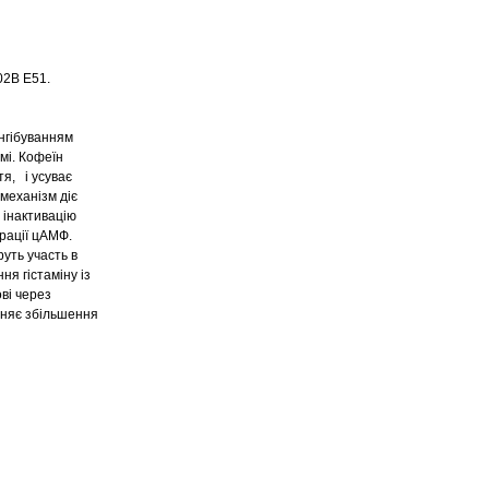
02B E51.
нгібуванням
мі. Кофеїн
я, і усуває
механізм діє
а інактивацію
рації цАМФ.
уть участь в
ння гістаміну із
ві через
иняє збільшення