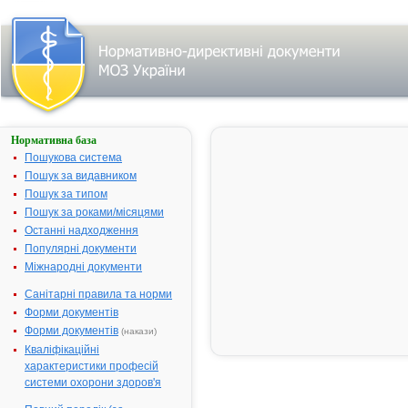
Нормативна база
МЕНОВАЗАН
Пошукова система
Назва:
МЕНОВАЗА
Пошук за видавником
Міжнародна
Comb drug
Пошук за типом
непатентована назва:
Пошук за роками/місяцями
Виробник:
ТОВ "ДКП
Останні надходження
"Фармацевт
Популярні документи
фабрика", м.
Міжнародні документи
Житомир,
Санітарні правила та норми
Україна
Форми документів
Лікарська форма:
Мазь
Форми документів
(накази)
Форма випуску:
Мазь по 40 г
Кваліфікаційні
тубах
характеристики професій
Діючі речовини:
1 г мазі міст
системи охорони здоров'я
ментолу