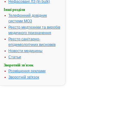
Нефасовані ЛЗ (In bulk)
Номер реєстраційного
UA/5829/02/
Інші розділи
посвідчення:
Телефонний довідник
Термін дії посвідчення:
з 19.03.2007
системи МОЗ
19.03.2012
Реєстр медтехніки та виробів
Термін дії
медичного призначення
реєстраційн
Реєстр санітарно-
посвідчення
епідеміологічних висновків
закінчився.
Новости медицины
Пошук даних
реєстрацію
Статьи
препарату
Зворотній зв'язок
МЕНОВАЗА
Розміщення реклами
АТ код:
D04AX
Зворотній зв'язок
Наказ МОЗ:
924 від
07.12.2009
Інструкція
для
застосування
МЕНОВАЗАН
ІНСТРУКЦІЯ