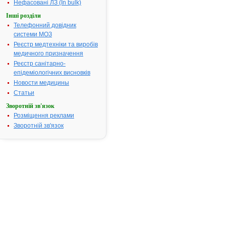
Нефасовані ЛЗ (In bulk)
підшлунково
Інші розділи
хронічний п
Телефонний довідник
панкреатект
системи МОЗ
після опром
диспепсія, м
Реєстр медтехніки та виробів
(кістозний ф
медичного призначення
Хронічні за
Реєстр санітарно-
жовчних шля
епідеміологічних висновків
обструкція п
Новости медицины
підшлунково
Статьи
жовчовивідни
Зворотній зв'язок
Метеоризм, 
Розміщення реклами
неінфекційно
Зворотній зв'язок
Порушення з
(стан після 
шлунка і тон
Поліпшення
перетравлюв
осіб з норм
функцією шл
кишкового т
порушеннях
функції, при
важкоперет
рослинної, 