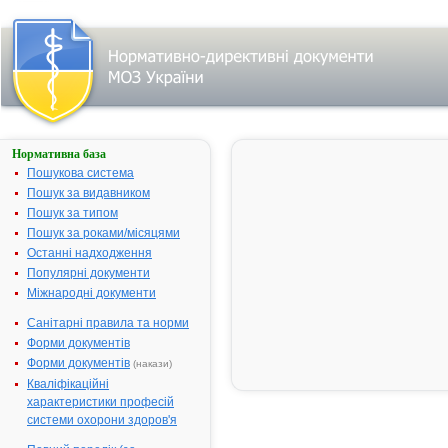
Нормативна база
ПАНКРЕАТИН-
ЗДОРОВ'Я
Пошукова система
ФОРТЕ
Пошук за видавником
Пошук за типом
Назва:
ПАНКРЕАТИ
Пошук за роками/місяцями
ЗДОРОВ'Я 
Останні надходження
Міжнародна
Pancreatin*
Популярні документи
непатентована назва:
Міжнародні документи
Виробник:
ТОВ "Фарма
компанія "Зд
Санітарні правила та норми
Харків, Укра
Форми документів
Лікарська форма:
Таблетки, вк
Форми документів
(накази)
оболонкою
Кваліфікаційні
Форма випуску:
Таблетки, вк
характеристики професій
оболонкою,
системи охорони здоров'я
кишковорозч