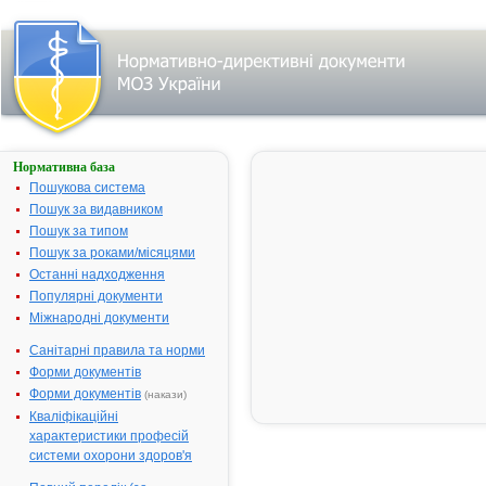
Нормативна база
СУСТАНОН®-250
Пошукова система
Назва:
СУСТАНОН®
Пошук за видавником
Міжнародна
Testosterone
Пошук за типом
непатентована назва:
Пошук за роками/місяцями
Виробник:
Н.В.Органон
Останні надходження
Нідерланди
Популярні документи
Міжнародні документи
Лікарська форма:
Розчин
Форма випуску:
Розчин для
Санітарні правила та норми
внутрішньом
Форми документів
введнння (ол
Форми документів
(накази)
250 мг/мл по
Кваліфікаційні
ампулах № 
характеристики професій
Діючі речовини:
1 ампула (1 
системи охорони здоров'я
розчину) міс