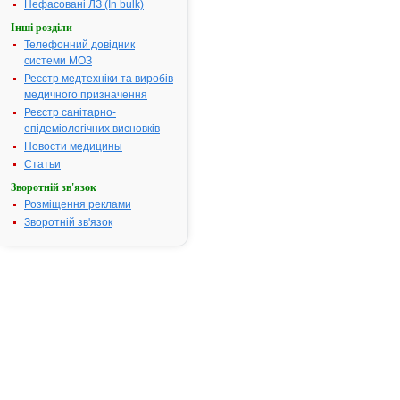
гіпогонадизм
Нефасовані ЛЗ (In bulk)
вродженим, т
Інші розділи
набутим.
Телефонний довідник
Термін придатності:
5р.
системи МОЗ
Номер реєстраційного
UA/9228/01/
Реєстр медтехніки та виробів
посвідчення:
медичного призначення
Реєстр санітарно-
Термін дії посвідчення:
з 02.02.2009
епідеміологічних висновків
02.02.2014
Новости медицины
Термін дії
реєстраційн
Статьи
посвідчення
Зворотній зв'язок
закінчився.
Розміщення реклами
Пошук даних
Зворотній зв'язок
реєстрацію
препарату
СУСТАНОН®
АТ код:
G03GA03
Наказ МОЗ:
1075 від 30.
Інструкція для
застосування
СУСТАНОН®-250