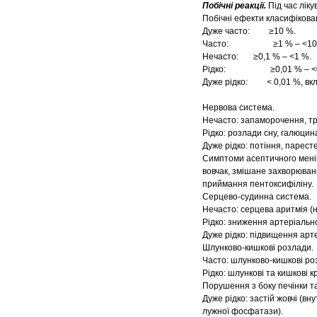
Побічні реакції.
Під час лік
Побічні ефекти класифікован
Дуже часто: ≥10 %.
Часто: ≥1 % – <10 
Нечасто: ≥0,1 % – <1 %.
Рідко: ≥0,01 % – <0
Дуже рідко: < 0,01 %, вкл
Нервова система.
Нечасто: запаморочення, тре
Рідко: розлади сну, галюцина
Дуже рідко: потіння, паресте
Симптоми асептичного менін
вовчак, змішане захворюван
приймання пентоксифіліну.
Серцево-судинна система.
Нечасто: серцева аритмія (н
Рідко: зниження артеріальн
Дуже рідко: підвищення арте
Шлунково-кишкові розлади.
Часто: шлунково-кишкові роз
Рідко: шлункові та кишкові к
Порушення з боку печінки т
Дуже рідко: застій жовчі (в
лужної фосфатази).