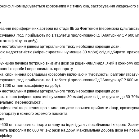
оксифіліном відбувається крововилив у сітківку ока, застосування лікарського з
и.
ання периферичних артерій на стадії IIb за Фонтеном (переміжна кульгавість
зування, тоді приймають по 1 таблетці пролонгованої дії Агапурину
СР 600 м
нтоксифіліну на добу).
 нестабільним рівнем артеріального тиску необхідна корекція дози.
ою недостатністю (кліренс креатині ну менше 30 мл/хв) слід підбирати, врахо
ь.
функцією печінки потрібно знизити дози за рішенням лікаря, який в кожному о
кості хвороби і переносимість препарату.
а, спричинена розладами кровообігу (включаючи туговухість і раптову втрату 
зування, тоді приймають по 1 таблетці пролонгованої дії Агапурину
СР 600 мг
0-1200 мг пентоксифіліну на добу).
 нестабільним рівнем артеріального тиску необхідна корекція дози.
статністю (кліренс креатині ну менше 30 мл/хв) дози слід титрувати до 50-70%
дуальної переносимості.
нкцією печінки рішення про зниження дози повинен прийняти лікар, враховуюч
репарату в кожного окремого пацієнта.
ня.
 600 мг встановлює лікар з огляду на індивідуальні особливості хворого. Зазв
ають дорослим по 600 мг 1-2 рази на добу. Максимальна добова доза не пови
філіну.