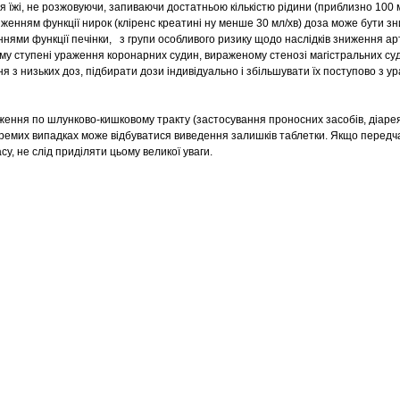
я їжі, не розжовуючи, запиваючи достатньою кількістю рідини (приблизно 100 
иженням функції нирок (кліренс креатині ну менше 30 мл/хв) доза може бути з
ннями функції печінки, з групи особливого ризику щодо наслідків зниження ар
ому ступені ураження коронарних судин, вираженому стенозі магістральних су
я з низьких доз, підбирати дози індивідуально і збільшувати їх поступово з у
ження по шлунково-кишковому тракту (застосування проносних засобів, діарея,
кремих випадках може відбуватися виведення залишків таблетки. Якщо перед
су, не слід приділяти цьому великої уваги.