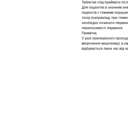
Таблетки слід приймати післ
Для пацієнтів зі значним зн
пацієнтів з тяжкими поруше
тиску (наприклад, при тяжк
необхідно починати лікуванн
переносимості лікування.
Примітка.
У разі прискореного проход
вкорочення кишечнику), в о
відбувається лише час від ча