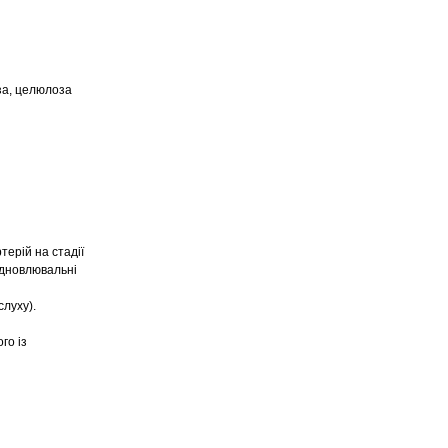
оза, целюлоза
ерій на стадії
відновлювальні
слуху).
го із