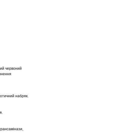
ний червоний
пинення
ротичний набряк.
я.
трансамінази,