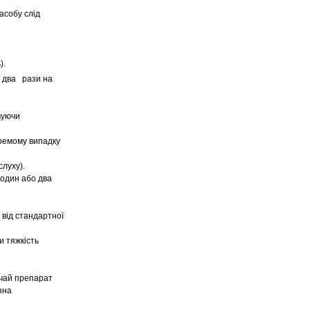
асобу слід
).
г два рази на
вуючи
кремому випадку
слуху).
 один або два
 від стандартної
и тяжкість
ичай препарат
нна