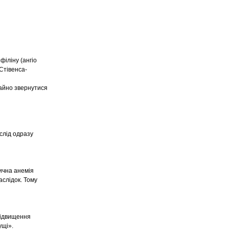
філіну (ангіо
Стівенса-
гайно звернутися
 слід одразу
ична анемія
аслідок. Тому
підвищення
ущі».