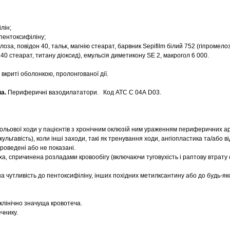
лін;
пентоксифіліну;
лоза, повідон 40, тальк, магнію стеарат, барвник Sepifilm білий 752 (гіпромел
 40 стеарат, титану діоксид), емульсія диметикону SE 2, макрогол 6 000.
 вкриті оболонкою, пролонгованої дії.
па.
Периферичні вазодилататори. Код АТС С 04А D03.
ольової ходи у пацієнтів з хронічним оклюзій ним ураженням периферичних арт
ульгавість), коли інші заходи, такі як тренування ходи, ангіопластика та/або 
роведені або не показані.
а, спричинена розладами кровообігу (включаючи туговухість і раптову втрату 
 чутливість до пентоксифіліну, інших похідних метилксантину або до будь-яко
клінічно значуща кровотеча.
чнику.