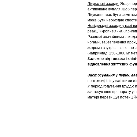
Лікувальні заходи.
Якщо пере
активоване вугілля, щоб пе
Лікування має бути симптом
може бути необхідне спостер
Невідкладні заходи у разі в
реакції (кропив’янка), припл
Разом зі звичайними захода
ногами, забезпечення прохі
зокрема внутрішньо венне з
(наприклад, 250-1000 мг мет
Залежно від тяжкості кліні
відновлення життєвих функ
Застосування у період ва
пентоксифіліну вагітними жін
У період годування груддю п
застосування препарату у п
матері перевищує потенцій