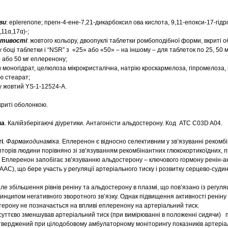
ви
: eplerenone; прегн-4-eнe-7,21-дикарбоксил ова кислота, 9,11-eпокси-17-гідро
11α,17α)-;
астивості
: жовтого кольору, двоопуклі таблетки ромбоподібної форми, вкриті 
 боці таблетки і “NSR” з «25» або «50» – на іншому – для таблеток по 25, 50 м
5 або 50 мг еплеренону;
 моногідрат, целюлоза мікрокристалічна, натрію кроскармелоза, гіпромелоза,
ю стеарат;
y жовтий YS-1-12524-А.
криті оболонкою.
па
. Калійзберігаючі діуретики. Антагоністи альдостерону. Код АТС C03D A04.
і
.
Фармакодинаміка.
Еплеренон є відносно селективним у зв’язуванні рекомб
торів людини порівняно зі зв’язуванням рекомбінантних глюкокортикоїдних, 
. Еплеренон запобігає зв’язуванню альдостерону – ключового гормону ренін-а
АС), що бере участь у регуляції артеріального тиску і розвитку серцево-суди
 збільшення рівнів реніну та альдостерону в плазмі, що пов’язано із регуляц
инципом негативного зворотного зв’язку. Однак підвищення активності реніну 
терону не позначається на впливі еплеренону на артеріальний тиск.
уттєво зменшував артеріальний тиск (при вимірюванні в положенні сидячи) 
тверджений при цілодобовому амбулаторному моніторингу показників артеріал