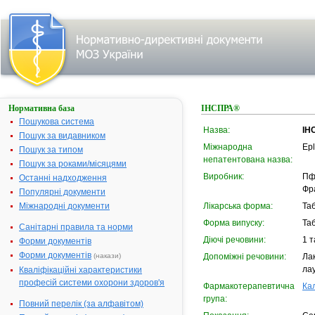
Нормативна база
ІНСПРА®
Пошукова система
Назва:
ІН
Пошук за видавником
Міжнародна
Ep
Пошук за типом
непатентована назва:
Пошук за роками/місяцями
Виробник:
Пф
Останні надходження
Фр
Популярні документи
Міжнародні документи
Лікарська форма:
Та
Форма випуску:
Таб
Санітарні правила та норми
Діючі речовини:
1 т
Форми документів
Форми документів
(накази)
Допоміжні речовини:
Ла
ла
Кваліфікаційні характеристики
професій системи охорони здоров'я
Фармакотерапевтична
Кал
група:
Повний перелік (за алфавітом)