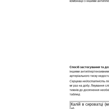
комбінації з іншими антигі
Спосіб застосування та до
іншими антигіпертензивними
артеріального тиску недоста
Серцева недостатність пі
мг раз на добу. Лікування с
тижнів до досягнення необхі
таблиці.
Калій в сироватці (м
л)