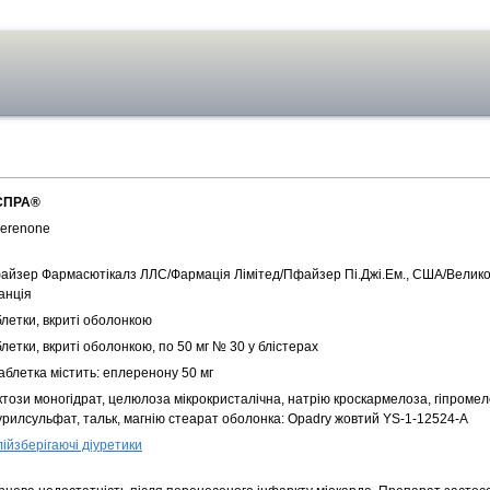
СПРА®
lerenone
айзер Фармасютікалз ЛЛС/Фармація Лімітед/Пфайзер Пі.Джі.Ем., США/Велико
анція
блетки, вкриті оболонкою
летки, вкриті оболонкою, по 50 мг № 30 у блістерах
аблетка містить: еплеренону 50 мг
ктози моногідрат, целюлоза мікрокристалічна, натрію кроскармелоза, гіпромел
урилсульфат, тальк, магнію стеарат оболонка: Opadry жовтий YS-1-12524-А
ійзберігаючі діуретики