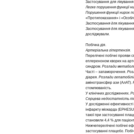
Застосування для лікування
Легке порушення функції ни
Порушення функції нирок по
«Протипоказання» і «Особли
Застосування для лікування
Застосування для лікуванн
досліджували.
Побічна дія.
Артеріальна гіпертензія
.
Перелічені побічні прояви 
еплереноном хворих на артер
синдром.
Розлади метаболіз
Часті – запаморочення.
Роз
діарея.
Розлади гепатобілі
амінотрансфер ази (АлАТ).
Р
стомлюваність.
У клінічних дослідженнях.
Р
Серцева недостатність пі
У дослідженні ефективності 
інфаркту міокарда (EPHESUS)
такої при застосуванні плац
становили 4,4 % для пацієнт
Нижчеперелічені побічні еф
застосуванні плацебо. Побіч