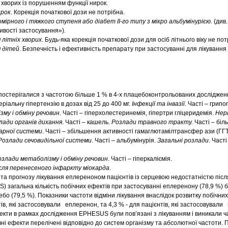
 хворих із порушенням функції нирок.
рок.
Корекція початкової дози не потрібна.
мірного і тяжкого ступеня або діабет ІІ-го типу з мікро альбумінурією.
(див.
вості застосування»).
 літніх хворих
. Будь-яка корекція початкової дози для осіб літнього віку не пот
я дітей
. Безпечність і ефективність препарату при застосуванні для лікування
спостерігалися з частотою більше 1 % в 4-х плацебоконтрольованих досліджен
іальну гіпертензію в дозах від 25 до 400 мг.
Інфекції та інвазії
. Часті – грип
му і обміну речовин
. Часті – гіперхолестеринемія, гіпертри гліцеридемія.
Нер
лади органів дихання
. Часті – кашель.
Розлади травного тракту.
Часті – біль
арної системи
. Часті – збільшення активності гамаглютамілтрансфер ази (ГГТ
озлади сечовидільної системи
. Часті – альбумінурія.
Загальні розлади
. Часті
озлади метаболізму і обміну речовин
. Часті – гіперкаліємія.
сля перенесеного інфаркту міокарда
.
та прогнозу лікування еплереноном пацієнтів із серцевою недостатністю післ
 загальна кількість побічних ефектів при застосуванні еплеренону (78,9 %) 
ебо (79,5 %). Показники частоти відміни лікування внаслідок розвитку побічни
ів, які застосовували еплеренон, та 4,3 % - для пацієнтів, які застосовували
екти в рамках дослідження EPHESUS були пов’язані з лікуванням і виникали ча
ні ефекти перелічені відповідно до систем організму та абсолютної частоти. 