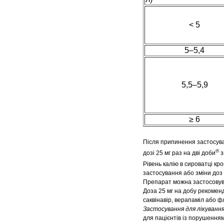
< 5
5–5,4
5,5–5,9
≥ 6
Після припинення застосуван
®
дозі 25 мг раз на дві доби
з
Рівень калію в сироватці кр
застосування або зміни доз
Препарат можна застосовува
Доза 25 мг на добу рекоменд
саквінавір, верапаміл або ф
Застосування для лікування
для пацієнтів із порушенням