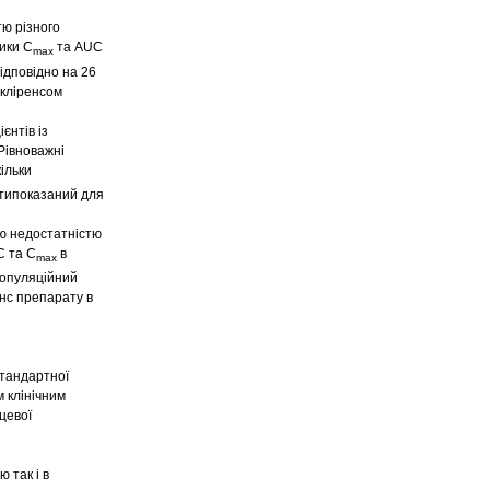
тю різного
ники C
та AUC
max
ідповідно на 26
 кліренсом
єнтів із
Рівноважні
ільки
отипоказаний для
ою недостатністю
C та C
в
max
популяційний
енс препарату в
стандартної
м клінічним
цевої
 так і в