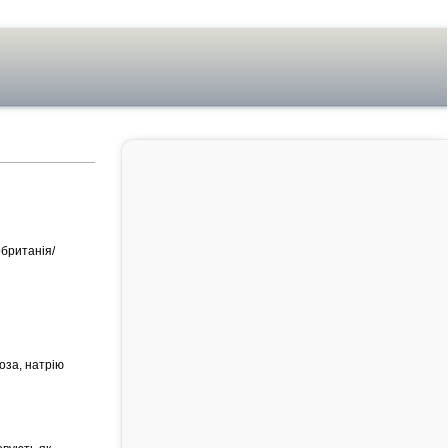
британія/
оза, натрію