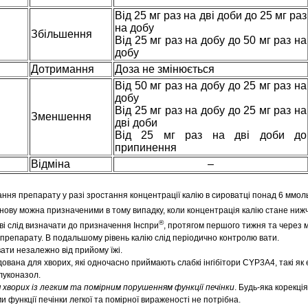
Від 25 мг раз на дві доби до 25 мг раз
на добу
Збільшення
Від 25 мг раз на добу до 50 мг раз на
добу
Дотримання
Доза не змінюється
Від 50 мг раз на добу до 25 мг раз на
добу
Від 25 мг раз на добу до 25 мг раз на
Зменшення
дві доби
Від 25 мг раз на дві доби до
припинення
Відміна
–
ня препарату у разі зростання концентрації калію в сироватці понад 6 ммоль
нову можна призначеними в тому випадку, коли концентрація калію стане нижч
®
ові слід визначати до призначення Інспри
, протягом першого тижня та через м
 препарату. В подальшому рівень калію слід періодично контролю вати.
ти незалежно від прийому їжі.
ована для хворих, які одночасно приймають слабкі інгібітори CYP3A4, такі як
луконазол.
 хворих із легким та помірним порушенням функції печінки
. Будь-яка корекці
и функції печінки легкої та помірної вираженості не потрібна.