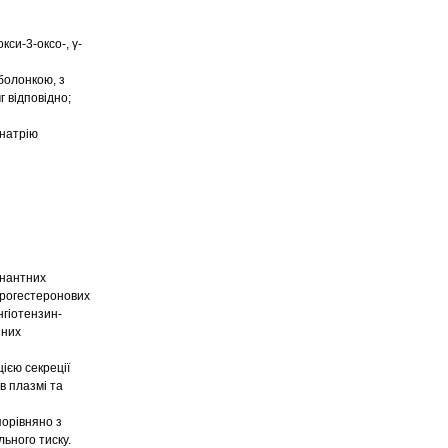
кси-3-оксo-, γ-
оболонкою, з
г відповідно;
 натрію
інантних
прогестеронових
нгіотензин-
нних
ією секреції
в плазмі та
порівняно з
ьного тиску.