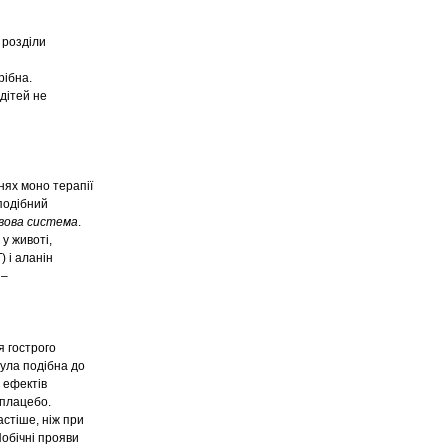
 розділи
рібна.
 дітей не
нях моно терапії
оподібний
вова система
.
 у животі,
) і аланін
 –
я гострого
була подібна до
х ефектів
 плацебо.
стіше, ніж при
Побічні прояви