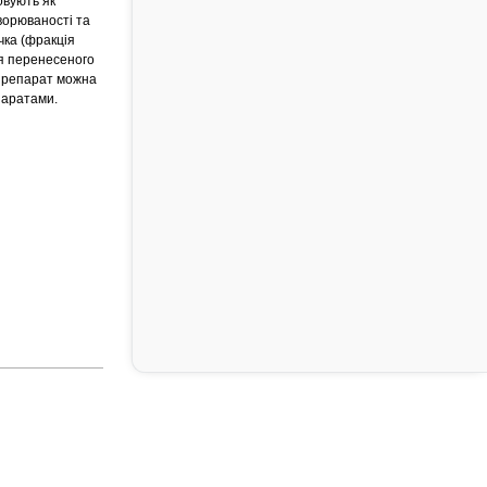
овують як
ворюваності та
чка (фракція
ля перенесеного
. Препарат можна
паратами.