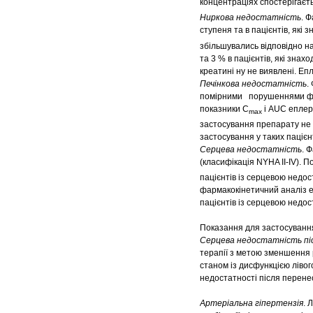
концентраціях спостерігає
Ниркова недостатність
. 
ступеня та в пацієнтів, які
збільшувались відповідно на
та 3 % в пацієнтів, які знах
креатині ну не виявлені. Е
Печінкова недостатність
.
помірними порушеннями функ
показники C
і AUC еплере
max
застосування препарату не 
застосування у таких пацієнт
Серцева недостатність
. 
(класифікація NYHA II-IV). П
пацієнтів із серцевою недос
фармакокінетичний аналіз е
пацієнтів із серцевою недост
Показання для застосуванн
Серцева недостатність пі
терапії з метою зменшення р
станом із дисфункцією лівог
недостатності після перене
Артеріальна гіпертензія
. 