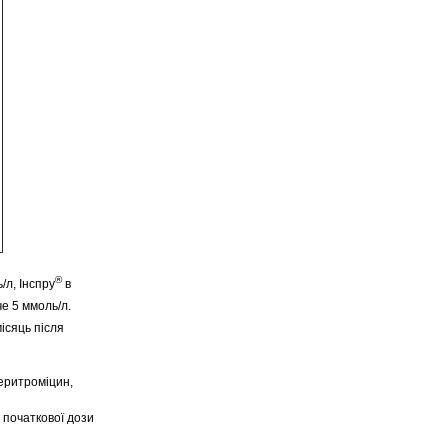
®
/л, Інспру
в
е 5 ммоль/л.
ісяць після
 еритроміцин,
я початкової дози