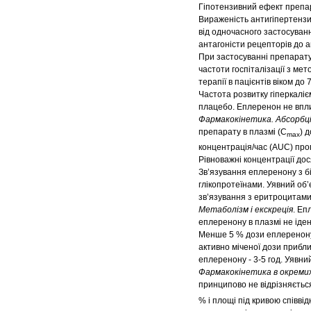
Гіпотензивний ефект препар
Вираженість антигіпертензив
від одночасного застосуван
антагоністи рецепторів до ан
При застосуванні препарату
частоти госпіталізації з м
терапії в пацієнтів віком д
Частота розвитку гіперкаліє
плацебо. Еплеренон не впли
Фармакокінетика. Абсорбція
препарату в плазмі (С
) 
max
концентрація/час (AUC) проп
Рівноважні концентрації дос
Зв’язування еплеренону з б
глікопротеїнами. Уявний об
зв’язування з еритроцитами
Метаболізм і екскреція
. Еп
еплеренону в плазмі не іде
Менше 5 % дози еплеренону 
активно міченої дози прибли
еплеренону - 3-5 год. Уявни
Фармакокінетика в окремих
принципово не відрізняється
% і площі під кривою співві