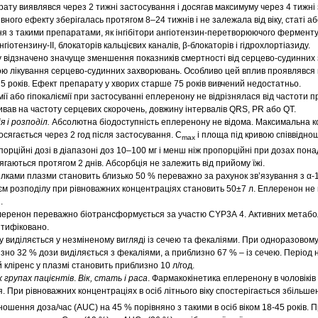
ату виявлявся через 2 тижні застосування і досягав максимуму через 4 тижні
ного ефекту зберігалась протягом 8–24 тижнів і не залежала від віку, статі аб
ня з такими препаратами, як інгібітори ангіотензин-перетворюючого ферменту
гіотензину-ІІ, блокаторів кальцієвих каналів, β-блокаторів і гідрохлортіазиду.
 відзначено значуще зменшення показників смертності від серцево-судинних
етою лікування серцево-судинних захворювань. Особливо цей вплив проявлявся 
о 75 років. Ефект препарату у хворих старше 75 років вивчений недостатньо.
мії або гіпокаліємії при застосуванні еплеренону не відрізнялася від частоти п
вав на частоту серцевих скорочень, довжину інтервалів QRS, PR або QT.
 і розподіл.
Абсолютна біодоступність еплеренону не відома. Максимальна 
досягається через 2 год після застосування. С
і площа під кривою співвідн
max
орційні дозі в діапазоні доз 10–100 мг і менш ніж пропорційні при дозах понад
ягаються протягом 2 днів. Абсорбція не залежить від прийому їжі.
ілками плазми становить близько 50 % переважно за рахунок зв’язування з α-
’єм розподілу при рівноважних концентраціях становить 50±7 л. Еплеренон не 
.
леренон переважно біотрансформується за участю CYP3А 4. Активних метабол
нтифіковано.
виділяється у незміненому вигляді із сечею та фекаліями. При одноразовому
зно 32 % дози виділяється з фекаліями, а приблизно 67 % – із сечею. Період 
й кліренс у плазмі становить приблизно 10 л/год.
 групах пацієнтів
.
Вік, стать і раса
. Фармакокінетика еплеренону в чоловіків 
. При рівноважних концентраціях в осіб літнього віку спостерігається збільше
дношення доза/час (AUC) на 45 % порівняно з такими в осіб віком 18-45 років. 