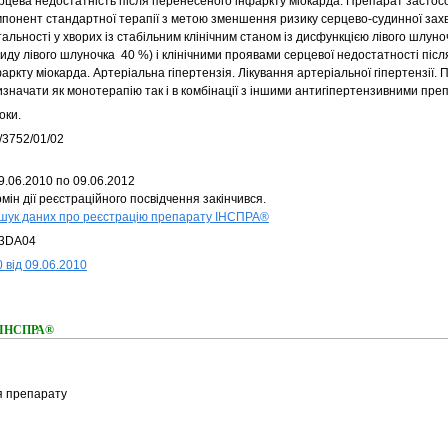
рцева недостатність після перенесеного інфаркту міокарда. Препарат застос
мпонент стандартної терапії з метою зменшення ризику серцево-судинної зах
альності у хворих із стабільним клінічним станом із дисфункцією лівого шлуно
иду лівого шлуночка  40 %) і клінічними проявами серцевої недостатності піс
аркту міокарда. Артеріальна гіпертензія. Лікування артеріальної гіпертензії
изначати як монотерапію так і в комбінації з іншими антигіпертензивними пре
оки.
/3752/01/02
9.06.2010 по 09.06.2012
мін дії реєстраційного посвідчення закінчився.
шук даних про реєстрацію препарату ІНСПРА®
3DA04
 від 09.06.2010
я ІНСПРА®
я препарату