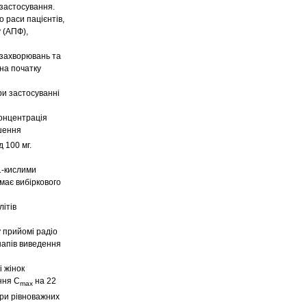
 застосування.
о раси пацієнтів,
 (АПФ),
 захворювань та
на початку
ри застосуванні
концентрація
ошення
 100 мг.
1-кислими
має вибіркового
ітів
 прийомі радіо
напів виведення
і жінок
ння C
на 22
max
При рівноважних