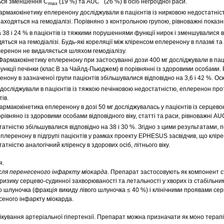
ться зменшення C
(19 %) та AUC (26 %) в осіб негроїдної раси.
max
Фармакокінетику еплеренону досліджували в пацієнтів із нирковою недостатніс
 знаходяться на гемодіалізі. Порівняно з контрольною групою, рівноважні показ
 38 і 24 % в пацієнтів із тяжкими порушеннями функції нирок і зменшувалися в
одяться на гемодіалізі. Будь-які кореляції між кліренсом еплеренону в плазмі та
плеренон не видаляється шляхом гемодіалізу.
 Фармакокінетику еплеренону при застосуванні дози 400 мг досліджували в паці
ції печінки (клас В за Чайлд-Пьюджем) в порівнянні із здоровими особами. 
нону в зазначеної групи пацієнтів збільшувалися відповідно на 3,6 і 42 %. Оск
досліджували в пацієнтів із тяжкою печінковою недостатністю, еплеренон пр
ів.
Фармакокінетика еплеренону в дозі 50 мг досліджувалась у пацієнтів із серцев
орівняно із здоровими особами відповідного віку, статті та раси, рівноважні AU
татністю збільшувалися відповідно на 38 і 30 %. Згідно з цими результатами, 
плеренону в підгрупі пацієнтів у рамках проекту EPHESUS засвідчив, що клір
атністю аналогічний кліренсу в здорових осіб, літнього віку.
я.
сля перенесеного інфаркту міокарда
. Препарат застосовують як компонент 
изику серцево-судинної захворюваності та летальності у хворих із стабільни
о шлуночка (фракція викиду лівого шлуночка ≤ 40 %) і клінічними проявами сер
сеного інфаркту міокарда.
Лікування артеріальної гіпертензії. Препарат можна призначати як моно терапію