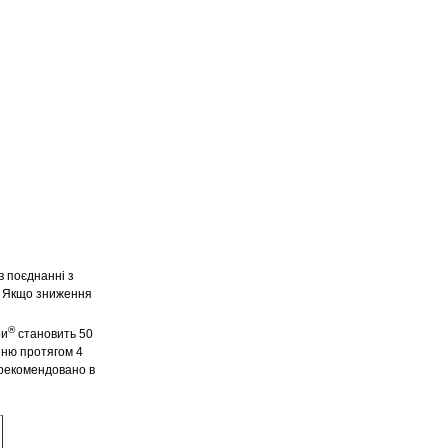
 поєднанні з
. Якщо зниження
®
ри
становить 50
анню протягом 4
е рекомендовано в