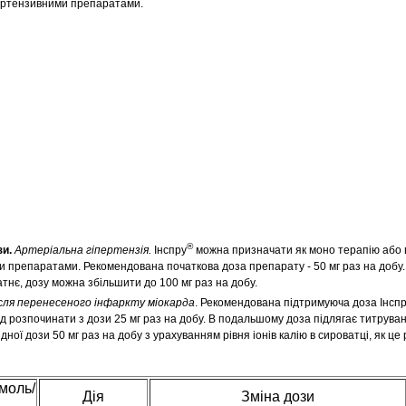
пертензивними препаратами.
®
зи.
Артеріальна гіпертензія.
Інспру
можна призначати як моно терапію або в
 препаратами. Рекомендована початкова доза препарату - 50 мг раз на добу
тнє, дозу можна збільшити до 100 мг раз на добу.
сля перенесеного інфаркту міокарда
. Рекомендована підтримуюча доза Інсп
лід розпочинати з дози 25 мг раз на добу. В подальшому доза підлягає титрув
дної дози 50 мг раз на добу з урахуванням рівня іонів калію в сироватці, як ц
моль/
Дія
Зміна дози