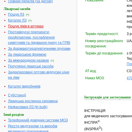
Показання:
Се
Повний перелік (за датою)
ко
Лікарські засоби
лет
Пошук ЛЗ
(+)
вик
Каталог ЛЗ
(+)
інф
Пошук ліків в аптеках
пр
Противірусні препарати;
Термін придатності:
3 р
профілактика, послаблення
Номер реєстраційного
UA
симптомів та лікування грипу та ГРВІ
посвідчення:
За фармакотерапевтичними групами
Термін дії посвідчення:
з 0
За лікарською формою
Тер
За міжнародною назвою
(+)
По
Популярні лікарські засоби
АТ код:
C0
Задекларовані оптово-відпускні ціни
на ліки
Наказ МОЗ:
470
Каталог виробників
Субстанції
Інструкція для застосуванн
Лікарська рослинна сировина
Нефасовані ЛЗ (In bulk)
ІНСТРУКЦІЯ
Інші розділи
для медичного застосуванн
Телефонний довідник системи МОЗ
®
ІНСПРА
Реєстр медтехніки та виробів
Ò
(INSPRA
)
медичного призначення