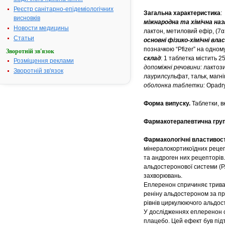
Реєстр санітарно-епідеміологічних
Загальна характеристика
:
висновків
міжнародна та хімічна наз
Новости медицины
лактон, метиловий ефір, (7α,
Статьи
основні фізико-хімічні вл
позначкою “Pfizer” на одному
Зворотній зв'язок
склад
: 1 таблетка містить 2
Розміщення реклами
допоміжні речовини:
лактози
Зворотній зв'язок
лаурилсульфат, тальк, магні
оболонка таблетки:
Opadr
Форма випуску.
Таблетки, в
Фармакотерапевтична гру
Фармакологічні властивост
мінералокортикоїдних рецеп
та андроген них рецепторів
альдостеронової системи (РА
захворювань.
Еплеренон спричиняє тривале
реніну альдостероном за пр
рівнів циркулюючого альдос
У дослідженнях еплеренон с
плацебо. Цей ефект був під