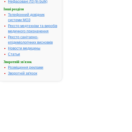
Нефасовані ЛЗ (In bulk)
група:
засоби
Інші розділи
Показання:
—
Телефонний довідник
Симптомати
системи МОЗ
терапія при
Реєстр медтехніки та виробів
грипі, гостри
медичного призначення
респіраторн
Реєстр санітарно-
захворюванн
епідеміологічних висновків
інфекційно-
запальних
Новости медицины
захворюван
Статьи
верхніх
Зворотній зв'язок
дихальних
Розміщення реклами
шляхів;—
Зворотній зв'язок
профілактик
грипу під ча
епідемії;—
гарячкові ст
у дітей при
прорізуванн
зубів;—
профілактик
гіпертерміч
судомних
реакцій.