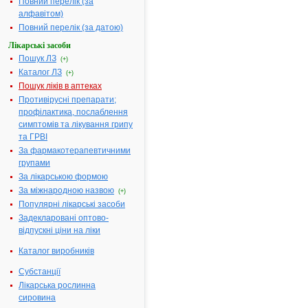
Повний перелік (за
містять Chin
алфавітом)
30СН 20 мг
Повний перелік (за датою)
(Хіни 30СН 
Лікарські засоби
мг), Ferrum
Пошук ЛЗ
(+)
phosphoricu
Каталог ЛЗ
50СН 20 мг
(+)
(Феруму
Пошук ліків в аптеках
фосфорикум
Противірусні препарати;
50СН 20 мг),
профілактика, послаблення
Belladonna
симптомів та лікування грипу
1000СН 20 м
та ГРВІ
(Беладони
За фармакотерапевтичними
1000СН 20 м
групами
Arnica 30СН
За лікарською формою
мг (Aрніки 
За міжнародною назвою
(+)
20 мг),
Популярні лікарські засоби
Arsenicum
Задекларовані оптово-
album 1000
відпускні ціни на ліки
20 мг
(Aрсенікуму
Каталог виробників
альбуму
1000СН 20 м
Субстанції
Лікарська рослинна
Допоміжні речовини:
Крупка цукр
сировина
Фармакотерапевтична
Гомеопатичн