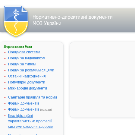
Нормативна база
АНТИГРИПІН
ДИТЯЧИЙ
Пошукова система
Пошук за видавником
Назва:
АНТИГРИПІ
Пошук за типом
ДИТЯЧИЙ
Пошук за роками/місяцями
Міжнародна
Comb drug
Останні надходження
непатентована назва:
Популярні документи
Виробник:
ЗАТ
Міжнародні документи
"Національн
Гомеопатич
Санітарні правила та норми
Спілка", м. К
Форми документів
Україна
Форми документів
(накази)
Лікарська форма:
Гранули
Кваліфікаційні
характеристики професій
Форма випуску:
Гранули по 1
системи охорони здоров'я
у пеналах №
Діючі речовини:
10 г гранул