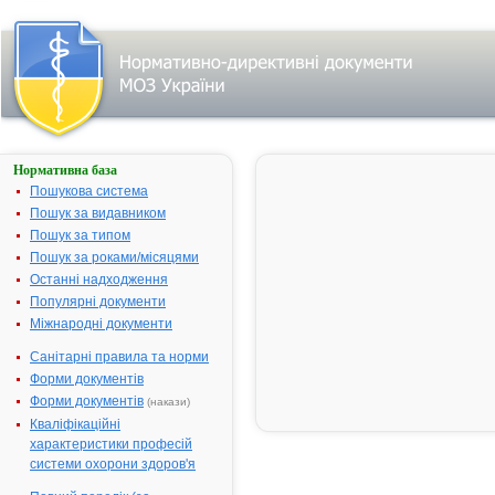
Нормативна база
ТАМОКСИФЕН
"ЕБЕВЕ"
Пошукова система
Пошук за видавником
Назва:
ТАМОКСИФ
Пошук за типом
"ЕБЕВЕ"
Пошук за роками/місяцями
Міжнародна
Tamoxifen
Останні надходження
непатентована назва:
Популярні документи
Виробник:
"EBEWE Pha
Міжнародні документи
Ges.m.b.H. N
KG", Австрія
Санітарні правила та норми
Форми документів
Лікарська форма:
Таблетки
Форми документів
(накази)
Форма випуску:
Таблетки по 
Кваліфікаційні
№ 30 у бано
характеристики професій
№ 10х3 у
системи охорони здоров'я
контурних
чарункових