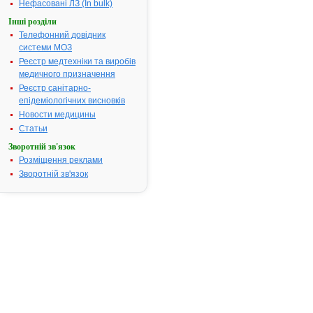
грудної зало
Нефасовані ЛЗ (In bulk)
чоловіків піс
Інші розділи
кастрації, ра
Телефонний довідник
нирки, мела
системи МОЗ
рак яєчників.
Реєстр медтехніки та виробів
Термін придатності:
3р.
медичного призначення
Номер реєстраційного
UA/2894/01/
Реєстр санітарно-
посвідчення:
епідеміологічних висновків
Термін дії посвідчення:
з 28.03.2005
Новости медицины
28.03.2010
Статьи
Термін дії
Зворотній зв'язок
реєстраційн
Розміщення реклами
посвідчення
Зворотній зв'язок
закінчився.
Пошук даних
реєстрацію
препарату
ТАМОКСИФ
"ЕБЕВЕ"
АТ код:
L02BA01
Наказ МОЗ:
460 від
09.09.2005