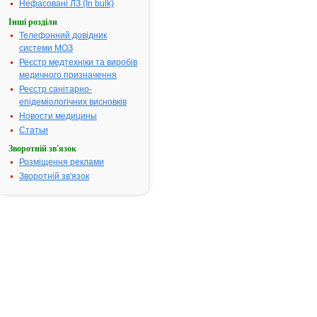
кровопоста
Нефасовані ЛЗ (In bulk)
периферичн
Інші розділи
тканин,
Телефонний довідник
недостатніс
системи МОЗ
мозкового
Реєстр медтехніки та виробів
кровообігу,
медичного призначення
порушення
Реєстр санітарно-
кровопоста
епідеміологічних висновків
тканин очей
внутрішньог
Новости медицины
вуха.
Статьи
Термін придатності:
5р.
Зворотній зв'язок
Номер реєстраційного
UA/2658/03/
Розміщення реклами
посвідчення:
Зворотній зв'язок
Термін дії посвідчення:
з 17.08.2005
17.08.2010
Термін дії
реєстраційн
посвідчення
закінчився.
Пошук даних
реєстрацію
препарату
АГАПУРИН®