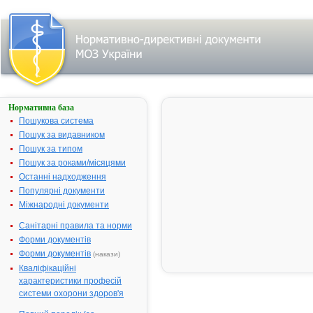
Нормативна база
АГАПУРИН®
СР 400
Пошукова система
Пошук за видавником
Назва:
АГАПУРИН®
Пошук за типом
400
Пошук за роками/місяцями
Міжнародна
Pentoxifyllin
Останні надходження
непатентована назва:
Популярні документи
Виробник:
"Zentiva" a.s.
Міжнародні документи
Словацька
Республіка
Санітарні правила та норми
Форми документів
Лікарська форма:
Таблетки, вк
оболонкою
Форми документів
(накази)
Кваліфікаційні
Форма випуску:
Таблетки, вк
характеристики професій
оболонкою,
системи охорони здоров'я
пролонговано
по 400 мг № 