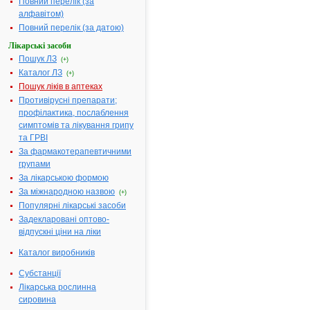
Повний перелік (за
чарункових
алфавітом)
упаковках
Повний перелік (за датою)
Діючі речовини:
1 таблетка
Лікарські засоби
містить
Пошук ЛЗ
(+)
азитроміцин
Каталог ЛЗ
(+)
0.5 г
Пошук ліків в аптеках
Фармакотерапевтична
Антибіотики
Противірусні препарати;
група:
макроліди т
профілактика, послаблення
азаліди
симптомів та лікування грипу
Показання:
Інфекції вер
та ГРВІ
дихальних
За фармакотерапевтичними
шляхів
групами
(бактеріальн
За лікарською формою
фарингіти т
За міжнародною назвою
(+)
тонзиліти);
Популярні лікарські засоби
нижніх
Задекларовані оптово-
дихальних
відпускні ціни на ліки
шляхів
(бактеріальн
Каталог виробників
бронхіти,
пневмонії); 
Субстанції
органів
Лікарська рослинна
(середній от
сировина
синусит,