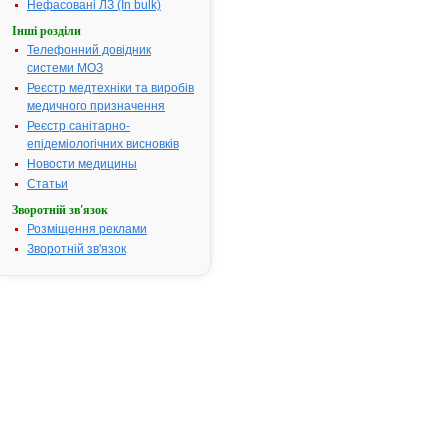
Нефасовані ЛЗ (In bulk)
ларингіт);
Інші розділи
сечостатево
Телефонний довідник
системи
системи МОЗ
(уретрит та
цервіцит); ш
Реєстр медтехніки та виробів
та м'яких тк
медичного призначення
тощо.
Реєстр санітарно-
епідеміологічних висновків
Термін придатності:
2р
Новости медицины
Номер реєстраційного
UA/0137/02/
Статьи
посвідчення:
Зворотній зв'язок
Термін дії посвідчення:
з 20.02.2004
Розміщення реклами
20.02.2009
Зворотній зв'язок
Термін дії
реєстраційн
посвідчення
закінчився.
Пошук дани
про реєстра
препарату
АЗИЦИН
АТ код:
J01FA10
Наказ МОЗ:
96 від
20.02.2004