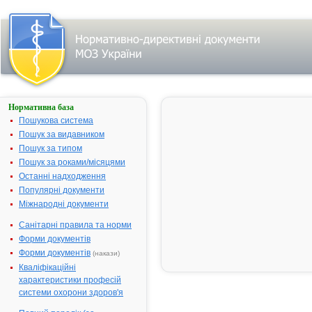
Нормативна база
АЗИЦИН
Пошукова система
Назва:
АЗИЦИН
Пошук за видавником
Міжнародна
Azithromycin
Пошук за типом
непатентована назва:
Пошук за роками/місяцями
Виробник:
ЗАТ
Останні надходження
"Фармацевт
Популярні документи
фірма
Міжнародні документи
"Дарниця",
Санітарні правила та норми
м.Київ, Украї
Форми документів
Лікарська форма:
Таблетки, вк
Форми документів
(накази)
оболонкою
Кваліфікаційні
Форма випуску:
Таблетки, вк
характеристики професій
оболонкою, 
системи охорони здоров'я
0,5 г № 3 у
контурних