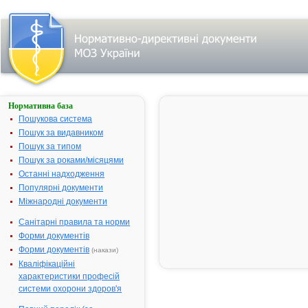
Нормативна база
АТЕНОБЕНЕ
Пошукова система
Назва:
АТЕНОБЕН
Пошук за видавником
Міжнародна
Atenolol
Пошук за типом
непатентована назва:
Пошук за роками/місяцями
Виробник:
Меркле ГмбХ
Останні надходження
Меркле ГмбХ
Популярні документи
Німеччина/
Міжнародні документи
Німеччина
Санітарні правила та норми
Лікарська форма:
Таблетки
Форми документів
Форма випуску:
Таблетки, вк
Форми документів
(накази)
плівковою
Кваліфікаційні
оболонкою, 
характеристики професій
№ 20 (10х2) 
системи охорони здоров'я
блістерах