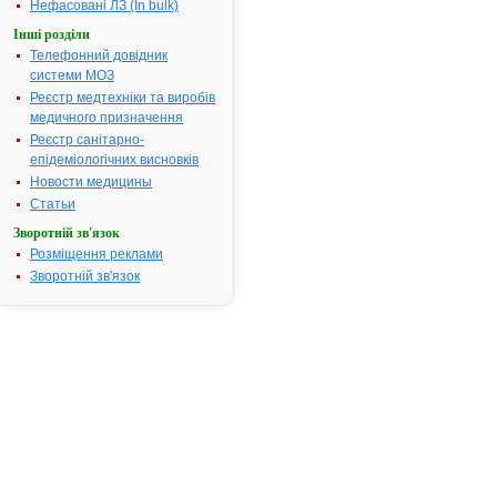
тахікардією 
Нефасовані ЛЗ (In bulk)
артеріальн
Інші розділи
гіпертензією)
Телефонний довідник
суправентр
системи МОЗ
аритмія: - с
Реєстр медтехніки та виробів
тахікардія в
медичного призначення
тиреотоксико
Реєстр санітарно-
додаткова те
епідеміологічних висновків
пароксизма
Новости медицины
суправентр
тахікардія;-
Статьи
миготіння та
Зворотній зв'язок
тріпотіння
Розміщення реклами
передсердь 
Зворотній зв'язок
неадекватні
відповіді на
лікування в
дозами серц
глікозидів);•
вентрикуля
аритмія: -
вентрикуляр
екстрасисто
внаслідок
підвищення