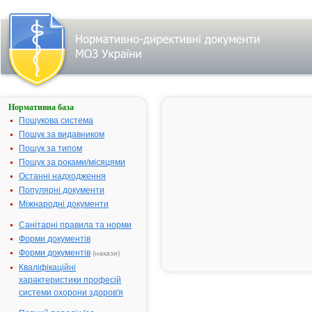
Нормативна база
ТІОТРИАЗОЛІН
Пошукова система
Назва:
ТІОТРИАЗО
Пошук за видавником
Міжнародна
Thiotriazolin
Пошук за типом
непатентована назва:
Пошук за роками/місяцями
Виробник:
АТ "Галичфа
Останні надходження
м.Львів, Укр
Популярні документи
Міжнародні документи
Лікарська форма:
Розчин для і
Форма випуску:
Розчин для і
Санітарні правила та норми
1% по 2 мл в
Форми документів
ампулах № 
Форми документів
(накази)
Діючі речовини:
1 мл розчин
Кваліфікаційні
містить
характеристики професій
тіотриазолін
системи охорони здоров'я
10.0 мг