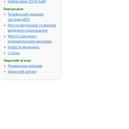
Термін дії посвідчення:
з 07.04.2005
Нефасовані ЛЗ (In bulk)
07.04.2010
Інші розділи
Термін дії
Телефонний довідник
реєстраційн
системи МОЗ
посвідчення
Реєстр медтехніки та виробів
закінчився.
медичного призначення
Пошук даних
Реєстр санітарно-
реєстрацію
епідеміологічних висновків
препарату
Новости медицины
ТІОТРИАЗО
Статьи
АТ код:
A05BA50
Зворотній зв'язок
Наказ МОЗ:
156 від 07.0
Розміщення реклами
Зворотній зв'язок
Інструкція для
застосування
ТІОТРИАЗОЛІН
ІНСТРУКЦІЯ
для
медичного
застосування