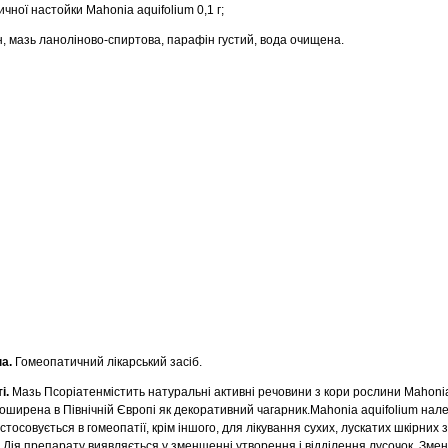
ичної настойки Mahonia aquifolium 0,1 г;
н, мазь ланоліново-спиртова, парафін густий, вода очищена.
па.
Гомеопатичний лікарський засіб.
і.
Мазь Псоріатенмістить натуральні активні речовини з кори рослини Mahonia 
оширена в Північній Європі як декоративний чагарник.Mahonia aquifolium нал
стосовується в гомеопатії, крім іншого, для лікування сухих, лускатих шкірних
. Дія препарату виявляється у зменшенні утворення і відділення лусочок. Зме