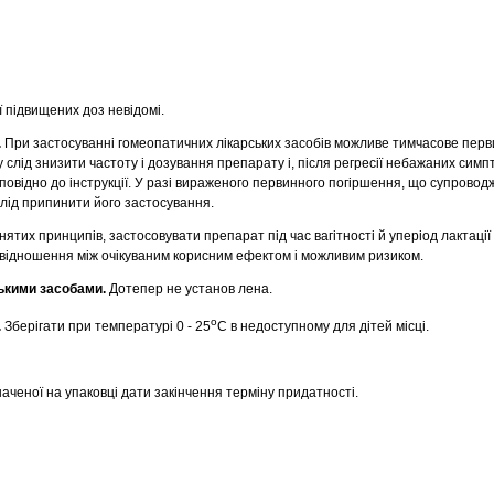
ї підвищених доз невідомі.
.
При застосуванні гомеопатичних лікарських засобів можливе тимчасове пер
 слід знизити частоту і дозування препарату і, після регресії небажаних симп
повідно до інструкції. У разі вираженого первинного погіршення, що супрово
лід припинити його застосування.
ятих принципів, застосовувати препарат під час вагітності й уперіод лактаці
іввідношення між очікуваним корисним ефектом і можливим ризиком.
ькими засобами.
Дотепер не установ лена.
о
.
Зберігати при температурі 0 - 25
С в недоступному для дітей місці.
аченої на упаковці дати закінчення терміну придатності.