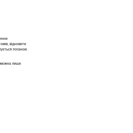
винне
томів, відновити
джується поганою
ї можна лише