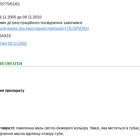
/3775/01/01
9.11.2005 до 09.11.2010
мін дії реєстраційного посвідчення закінчився.
шук даних про реєстрацію препарату ПСОРІАТЕН
5AX10
 від 09.11.2005
ня ПСОРІАТЕН
ня препарату
стивості:
гомогенна мазь світло-бежевого кольору. Умазі, яка міститься в тубах
ілення масла вділянці отвору туби;