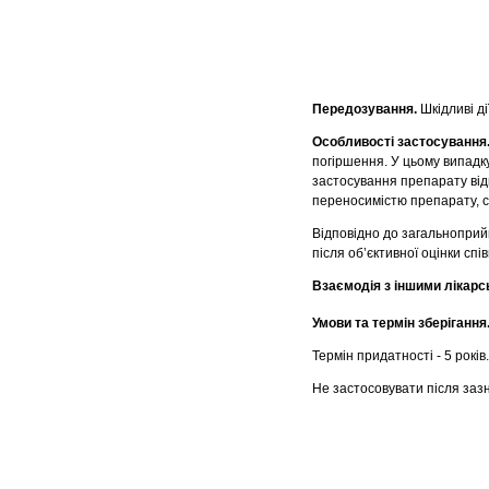
Передозування.
Шкідливі ді
Особливості застосування
погіршення. У цьому випадку
застосування препарату від
переносимістю препарату, с
Відповідно до загальноприйн
після об’єктивної оцінки сп
Взаємодія з іншими лікарс
Умови та термін зберігання
Термін придатності - 5 років.
Не застосовувати після зазн