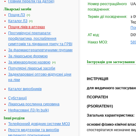
Повний перелік (за датою)
Номер реєстраційного
UA
Лікарські засоби
посвідчення:
Пошук ЛЗ
(+)
Термін дії посвідчення:
з 0
Каталог ЛЗ
(+)
Тер
Пошук ліків в аптеках
По
Противірусні препарати;
АТ код:
D0
профілактика, послаблення
Наказ МОЗ:
589
симптомів та лікування грипу та ГРВІ
За фармакотерапевтичними групами
За лікарською формою
Інструкція для застосуван
За міжнародною назвою
(+)
Популярні лікарські засоби
Задекларовані оптово-відпускні ціни
ІНСТРУКЦІЯ
на ліки
для медичного застосуван
Каталог виробників
ПСОРІАТЕН
Субстанції
Лікарська рослинна сировина
(PSORIATEN®)
Нефасовані ЛЗ (In bulk)
Загальна характеристика:
Інші розділи
Телефонний довідник системи МОЗ
основні фізико-хімічні вла
спостерігатися незначне вид
Реєстр медтехніки та виробів
медичного призначення