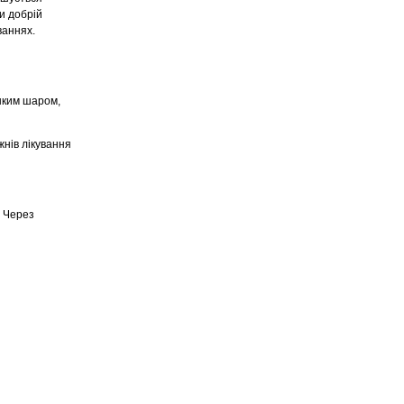
и добрій
ваннях.
онким шаром,
жнів лікування
. Через