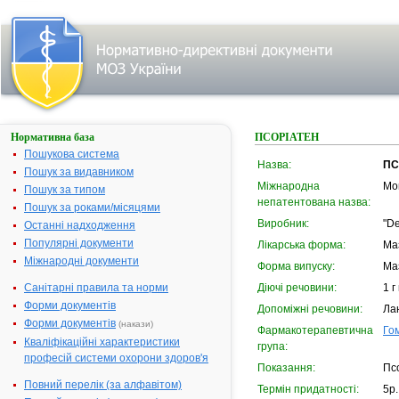
Нормативна база
ПСОРІАТЕН
Пошукова система
Назва:
ПС
Пошук за видавником
Міжнародна
Mo
Пошук за типом
непатентована назва:
Пошук за роками/місяцями
Виробник:
"D
Останні надходження
Популярні документи
Лікарська форма:
Ма
Міжнародні документи
Форма випуску:
Маз
Санітарні правила та норми
Діючі речовини:
1 г
Форми документів
Допоміжні речовини:
Ла
Форми документів
(накази)
Фармакотерапевтична
Го
Кваліфікаційні характеристики
група:
професій системи охорони здоров'я
Показання:
Псо
Повний перелік (за алфавітом)
Термін придатності:
5р.