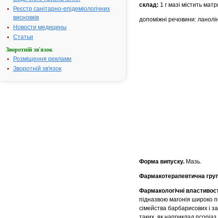
склад:
1 г мазі містить матр
Реєстр санітарно-епідеміологічних
висновків
допоміжні речовини: ланолі
Новости медицины
Статьи
Зворотній зв'язок
Розміщення реклами
Зворотній зв'язок
Форма випуску.
Мазь.
Фармакотерапевтична гру
Фармакологічні властивост
підназвою магонія широко п
сімейства барбарисових і за
таких, як наприклад псоріаз