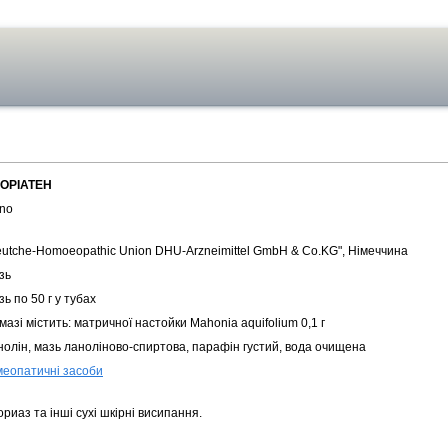
ОРІАТЕН
no
eutche-Homoeopathic Union DHU-Arzneimittel GmbH & Co.KG", Німеччина
зь
ь по 50 г у тубах
 мазі містить: матричної настойки Mahonia aquifolium 0,1 г
нолін, мазь ланоліново-спиртова, парафін густий, вода очищена
меопатичні засоби
риаз та інші сухі шкірні висипання.