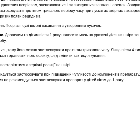
, уражених псоріазом, заспокоюються і заліковуються запалені ареали. Завдяк
стосовувати протягом тривалого періоду часу при лускатих шкірних захворю
ризик появи рецидивів.
ня.
Псоріаз і сухі шкірні висипання з утворенням лусочок.
зи.
Дорослим та дітям після 1 року наносити мазь на уражені ділянки шкіри т
обу.
ся, тому його можна застосовувати протягом тривалого часу. Якщо після 4 ти
ся терапевтичного ефекту, слід змінити тактику лікування.
постерігатися алергічні реакції на шкірі.
дується застосовувати при підвищеній чутливості до компонентів препарату
их не рекомендується застосовувати препарат у дітей віком до 1 року.