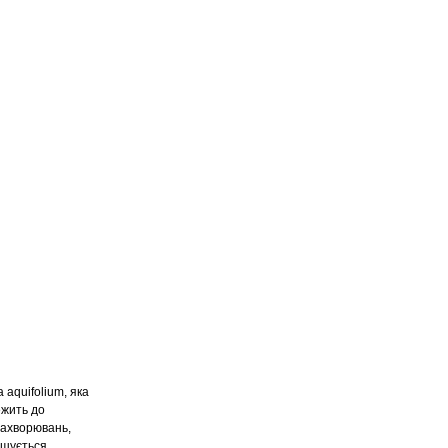
aquifolium, яка
ежить до
 захворювань,
ншується