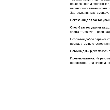
почервоніння ділянок шкіри
переносимостімазь можна за
Застосування мазі зменшує 
Показання для застосуван
Спосіб застосування
та до
злегка втираючи, 3 рази над
Псоріатен добре переносить
препаратом не спостерігаєть
Побічна дія.
Зрідка можуть с
Протипоказання.
Не рекомен
недостатність клінічних дан