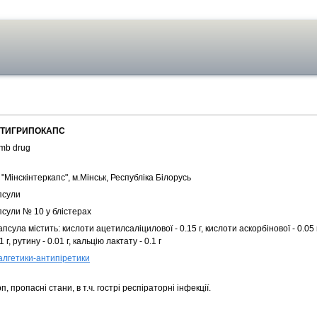
ТИГРИПОКАПС
mb drug
"Мінскінтеркапс", м.Мінськ, Республіка Білорусь
псули
псули № 10 у блістерах
апсула містить: кислоти ацетилсаліцилової - 0.15 г, кислоти аскорбінової - 0.05 
1 г, рутину - 0.01 г, кальцію лактату - 0.1 г
алгетики-антипіретики
п, пропасні стани, в т.ч. гострі респіраторні інфекції.