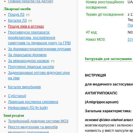
Повний перелік (за датою)
Номер реєстраційного
UA
посвідчення:
Лікарські засоби
Пошук ЛЗ
Термін дії посвідчення:
з 1
(+)
Тер
Каталог ЛЗ
(+)
По
Пошук ліків в аптеках
Противірусні препарати;
АТ код:
N0
профілактика, послаблення
Наказ МОЗ:
574
симптомів та лікування грипу та ГРВІ
За фармакотерапевтичними групами
За лікарською формою
Інструкція для застосува
За міжнародною назвою
(+)
Популярні лікарські засоби
Задекларовані оптово-відпускні ціни
ІНСТРУКЦІЯ
на ліки
для медичного застосуван
Каталог виробників
АНТИГРИПОКАПС
Субстанції
Лікарська рослинна сировина
(Antigrippocapsum)
Нефасовані ЛЗ (In bulk)
Загальна характеристика:
Інші розділи
основні фізіко-хімічні вла
Телефонний довідник системи МОЗ
жовтим корпусом і зеленою 
Реєстр медтехніки та виробів
наявність у вмісті капсули 
медичного призначення