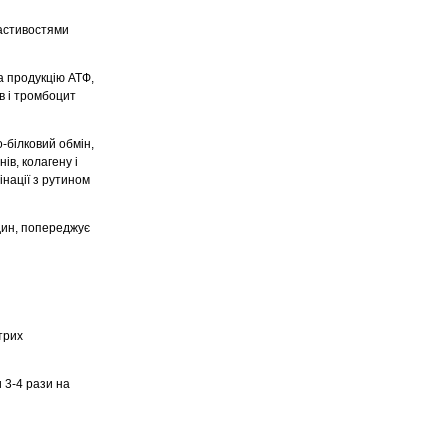
астивостями
а продукцію АТФ,
в і тромбоцит
о-білковий обмін,
ів, колагену і
інаціï з рутином
дин, попереджує
трих
 3-4 рази на