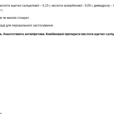
кислоти ацетил саліцилової – 0,15 г, кислоти аскорбінової - 0,05 г, димедролу – 0
 г;
ю чи магнію стеарат.
рді для перорального застосування.
 Аналгетикита антипіретики. Комбіновані препарати кислоти ацетил саліц
і.