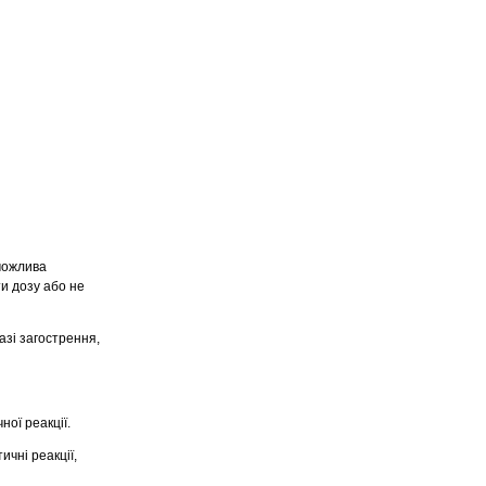
можлива
и дозу або не
азі загострення,
ної реакціï.
чні реакціï,