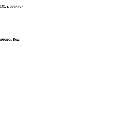
,01 г, рутину -
иловоï. Код