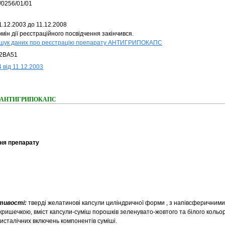
/0256/01/01
1.12.2003 до 11.12.2008
мін дії реєстраційного посвідчення закінчився.
шук даних про реєстрацію препарату АНТИГРИПОКАПС
2BA51
 від 11.12.2003
ння АНТИГРИПОКАПС
ня препарату
стивості:
тверді желатинові капсули циліндричноï форми , з напівсферичними 
кришечкою, вміст капсули-суміш порошків зеленувато-жовтого та білого кольор
кристалічних включень компонентів суміші.