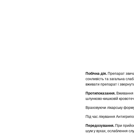
Побічна дія.
Препарат звича
сонливість та загальна слабі
вживати препарат і звернути
Протипоказання.
Вживання 
шлунково-кишковій кровотечі,
Враховуючи лікарську форму 
Під час лікування Антигрипок
Передозування.
При прийом
шум у вухах, ослаблення сл