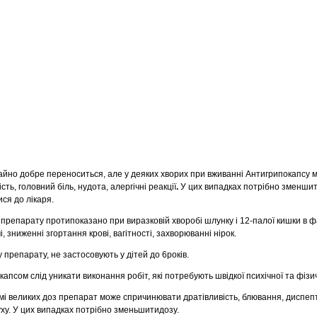
йно добре переноситься, але у деяких хворих при вживанні Антигрипокапсу 
сть, головний біль, нудота, алергічні реакціï
.
У цих випадках потрібно зменшит
ся до лікаря.
препарату протипоказано при виразковій хворобі шлунку і 12-палоï кишки в ф
 зниженні згортання крові, вагітності, захворюванні нірок.
препарату, не застосовують у дітей до 6років.
апсом слід уникати виконання робіт, які потребують швідкоï психічної та фізич
і великих доз препарат може спричинювати дратівливість, блювання, диспепти
уху. У цих випадках потрібно зменьшитидозу.