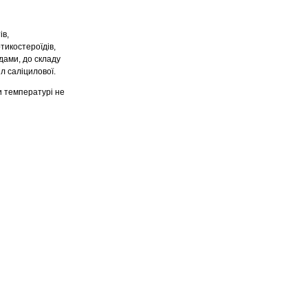
ів,
тикостероїдів,
дами, до складу
л саліцилової.
ри температурі не