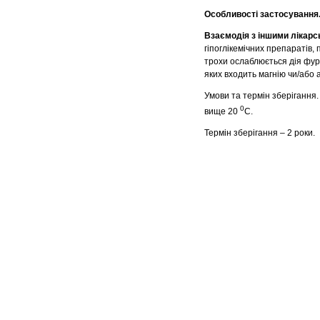
Особливості застосування
Взаємодія з іншими лікар
гіпоглікемічних препаратів
трохи ослаблюється дія фур
яких входить магнію чи/або 
Умови та термін зберігання.
0
вище 20
С.
Термін зберігання – 2 роки.