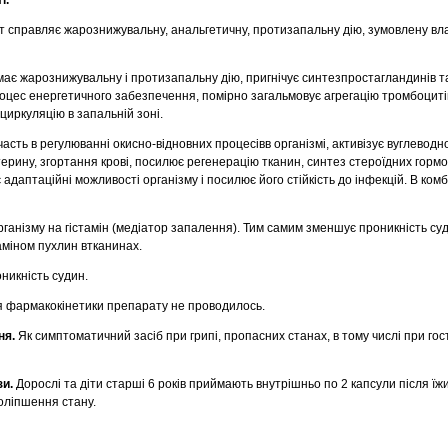
 справляє жарознижувальну, анальгетичну, протизапальну дію, зумовлену вл
ає жарознижувальну і протизапальну дію, пригнічує синтезпростагландинів т
цес енергетичного забезпечення, помірно загальмовує агрегацію тромбоциті
циркуляцію в запальній зоні.
асть в регулюванні окисно-відновних процесівв організмі, активізує вуглеводн
рину, згортання крові, посилює регенерацію тканин, синтез стероїдних гормон
адаптаційні можливості організму і посилює його стійкість до інфекцій. В комб
ганізму на гістамін (медіатор запалення). Тим самим зменшує проникність су
аміном пухлин втканинах.
никність судин.
 фармакокінетики препарату не проводилось.
ня.
Як симптоматичний засіб при грипі, пропасних станах, в тому числі при гос
зи.
Дорослі та діти старші 6 років приймають внутрішньо по 2 капсули після їжи
поліпшення стану.