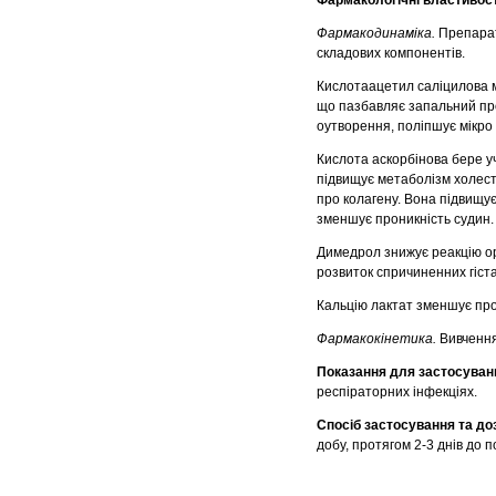
Фармакодинаміка.
Препарат
складових компонентів.
Кислотаацетил саліцилова м
що пазбавляє запальний про
оутворення, поліпшує мікро 
Кислота аскорбінова бере уч
підвищує метаболізм холесте
про колагену. Вона підвищує 
зменшує проникність судин.
Димедрол знижує реакцію ор
розвиток спричиненних гіст
Кальцію лактат зменшує про
Фармакокінетика.
Вивчення
Показання для застосуван
респіраторних інфекціях.
Спосіб застосування та до
добу, протягом 2-3 днів до 