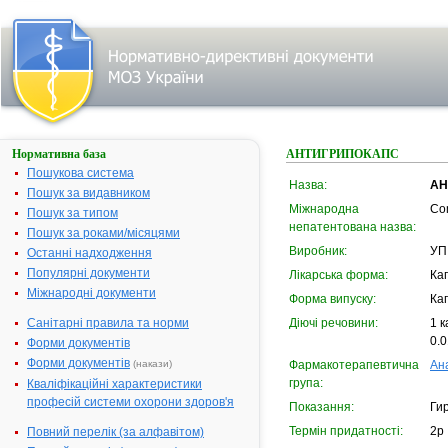
Нормативна база
АНТИГРИПОКАПС
Пошукова система
Назва:
АН
Пошук за видавником
Міжнародна
Co
Пошук за типом
непатентована назва:
Пошук за роками/місяцями
Виробник:
УП 
Останні надходження
Популярні документи
Лікарська форма:
Ка
Міжнародні документи
Форма випуску:
Ка
Санітарні правила та норми
Діючі речовини:
1 к
0.0
Форми документів
Форми документів
(накази)
Фармакотерапевтична
Ан
група:
Кваліфікаційні характеристики
професій системи охорони здоров'я
Показання:
Гир
Термін придатності:
2р
Повний перелік (за алфавітом)