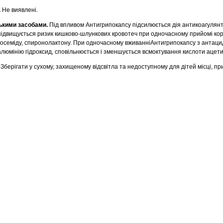
.
Не виявлені.
ськими засобами.
Під впливом Антигрипокапсу підсилюється дія антикоагулянт
, підвищується ризик кишково-шлункових кровотеч при одночасному прийомі кор
осеміду, спиронолактону. При одночасному вживанніАнтигрипокапсу з антаци
алюмінію гідроксид, сповільнюється і зменшується всмоктування кислоти ацети
 Зберігати у сухому, захищеному відсвітла та недоступному для дітей місці, п