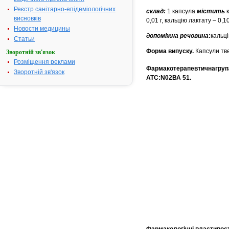
Реєстр санітарно-епідеміологічних
склад:
1 капсула
містить
висновків
0,01 г, кальцію лактату – 0,10
Новости медицины
допоміжна речовина
:
кальці
Статьи
Форма випуску.
Капсули тве
Зворотній зв'язок
Розміщення реклами
Фармакотерапевтичнагрупа.
Зворотній зв'язок
АТС:N02ВА 51.
Фармакологічні властивост