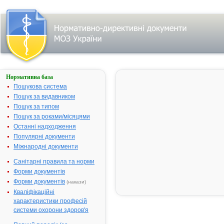
Нормативна база
АПО-
ФЛУКОНАЗОЛ
Пошукова система
Пошук за видавником
Назва:
АПО-
Пошук за типом
ФЛУКОНАЗ
Пошук за роками/місяцями
Міжнародна
Fluconazole
Останні надходження
непатентована назва:
Популярні документи
Виробник:
"Apotex Inc.",
Міжнародні документи
Канада
Санітарні правила та норми
Лікарська форма:
Таблетки
Форми документів
Форма випуску:
Таблетки по 
Форми документів
(накази)
№ 10
Кваліфікаційні
Діючі речовини:
1 таблетка
характеристики професій
містить:
системи охорони здоров'я
флуконазол
мг