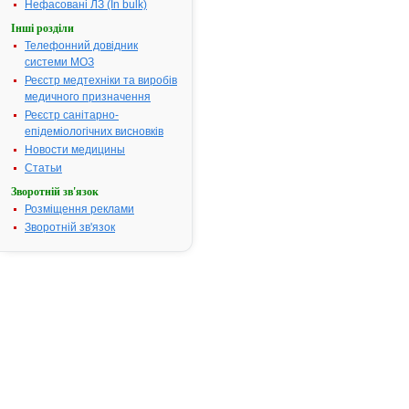
дерматоміко
Нефасовані ЛЗ (In bulk)
стоп, шкіри,
Інші розділи
паховий
Телефонний довідник
дерматоміко
системи МОЗ
Термін придатності:
3р.
Реєстр медтехніки та виробів
Номер реєстраційного
UA/4156/02/
медичного призначення
посвідчення:
Реєстр санітарно-
епідеміологічних висновків
Термін дії посвідчення:
з 17.03.2004
17.03.2009
Новости медицины
Термін дії
Статьи
реєстраційн
Зворотній зв'язок
посвідчення
Розміщення реклами
закінчився.
Зворотній зв'язок
Пошук даних
реєстрацію
препарату 
ФЛУКОНАЗ
АТ код:
J02AC01
Наказ МОЗ:
611 від
09.09.2006
Інструкція для