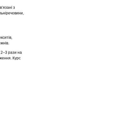
’язанi з
льнiречовини,
кситiв,
ежнiв.
 2–3 рази на
ження. Курс