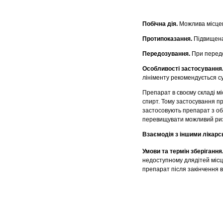
Побічна дія.
Можлива місцев
Протипоказання.
Підвищена 
Передозування.
При передо
Особливостi застосування
лiнiменту рекомендується су
Препарат в своєму складі міс
спирт. Тому застосування пре
застосовують препарат з обе
перевищувати можливий ризик
Взаємодія з іншими лікар
Умови та термін зберігання
недоступному длядітей місці
препарат після закінчення в