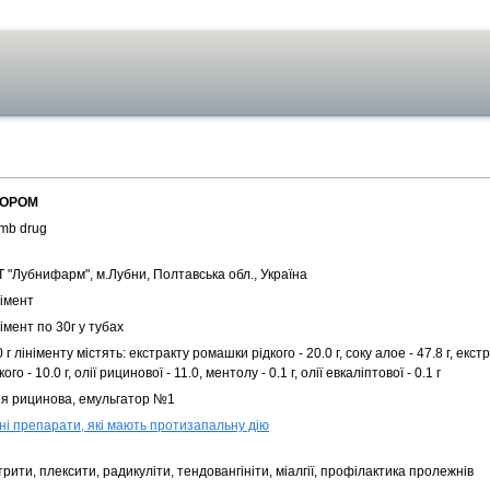
ОРОМ
mb drug
 "Лубнифарм", м.Лубни, Полтавська обл., Україна
німент
імент по 30г у тубах
 г лініменту містять: екстракту ромашки рідкого - 20.0 г, соку алое - 47.8 г, екс
кого - 10.0 г, олії рицинової - 11.0, ментолу - 0.1 г, олії евкаліптової - 0.1 г
iя рицинова, емульгатор №1
ні препарати, які мають протизапальну дію
рити, плексити, радикуліти, тендовангініти, міалгії, профілактика пролежнів