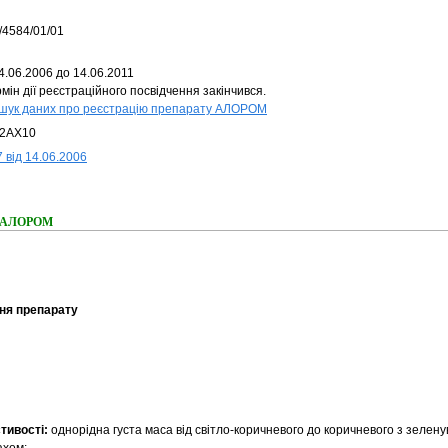
/4584/01/01
4.06.2006 до 14.06.2011
мін дії реєстраційного посвідчення закінчився.
шук даних про реєстрацію препарату АЛОРОМ
2AX10
 від 14.06.2006
ня АЛОРОМ
ня препарату
стивості:
однорідна густа маса від світло-коричневого до коричневого з зелену