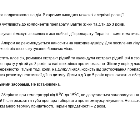
а подразнювальна дія. В окремих випадках можливі алергічні реакції.
чутливість до компонентів препарату. Вагітні жінки та діти до 3 років.
зуванні можуть посилюватися побічні дії препарату. Терапія – симптоматична
.
Алором не рекомендується наносити на ушкодженушкiру. Для посилення лiкув
хе зігріваюче закутування болючих місць.
тить алое сік, ромашки екстракт рідкий та календули екстракт рідкий, які в сво
парату у дітей до 3 років та вагітних жінок протипоказано. Жінки у період лак
режністю і тільки тоді, коли, на думку лікаря, користь від застосування препа
 розвитку негативної дії на дитину. Дітям від 3 до 5 років призначають з обе
ськими засобами.
Не встановлена.
0
0
.
Зберігати при температурі від 8
С до 15
С, не допускається заморожування.
! Після розкриття туби препарат зберігати протягом курсу лікування. Не заст
казаного терміну придатності. Термін придатності
– 2 роки.