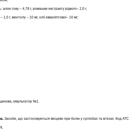
ахом;
: алое соку – 4,78 г, ромашки екстракту рiдкого– 2,0 г,
 1,0 г, ментолу – 10 мг, олії евкалiптової– 10 мг;
ицинова, емульгатор №1.
па.
Засоби, що застосовуються місцево при болю у суглобах та м’язах. Код АТС
і.