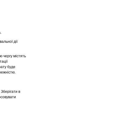
.
альної дії
ю чергу містять
тації
рату буде
режністю.
 Зберігати в
осовувати