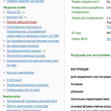
Повний перелік (за датою)
Термін придатності:
2р.
Лікарські засоби
Номер реєстраційного
UA
Пошук ЛЗ
посвідчення:
(+)
Каталог ЛЗ
(+)
Термін дії посвідчення:
з 1
Пошук ліків в аптеках
Тер
Противірусні препарати;
По
профілактика, послаблення
АТ код:
M0
симптомів та лікування грипу та ГРВІ
Наказ МОЗ:
387
За фармакотерапевтичними групами
За лікарською формою
За міжнародною назвою
(+)
Інструкція для застосуван
Популярні лікарські засоби
Задекларовані оптово-відпускні ціни
на ліки
ІНСТРУКЦІЯ
Каталог виробників
для медичного застосуван
Субстанції
Алором
Лікарська рослинна сировина
Нефасовані ЛЗ (In bulk)
(Alorom)
Інші розділи
Загальна характеристика:
Телефонний довідник системи МОЗ
Реєстр медтехніки та виробів
основні фізико-хімічні вла
медичного призначення