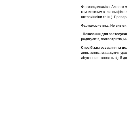
Фармакодинаміка. Алором ма
комплексним впливом фiзiол
антрахіноїни та iн.). Препа
Фармакокінетика. Не вивчен
Показання для застосува
радикулiтiв, поліартритів, м
Спосіб застосування та до
день, злегка масажуючи ура
лiкування становить від 5 д