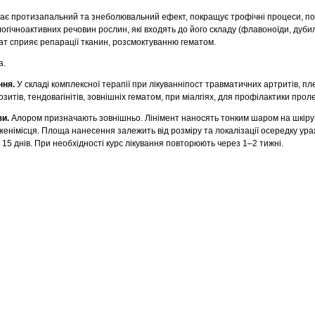
є протизапальний та знеболювальний ефект, покращує трофiчнi процеси, пов
огiчноактивних речовин рослин, якi входять до його складу (флавоноїди, дуби
рат сприяє репарацiї тканин, розсмоктуванню гематом.
а.
ння.
У складі комплексної терапії при лiкуваннiпост травматичних артритiв, пле
іозитів, тендовагінiтiв, зовнішніх гематом, при мiалгiях, для профiлактики прол
зи.
Алором призначають зовнiшньо. Лiнiмент наносять тонким шаром на шкiру
женiмісця. Площа нанесення залежить вiд розміру та локалiзацiї оcередку ура
о 15 днiв. При необхідності курс лікування повторюють через 1–2 тижнi.