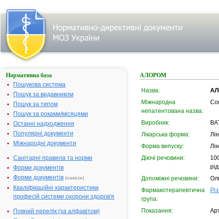
Нормативна база
АЛОРОМ
Пошукова система
Назва:
АЛ
Пошук за видавником
Міжнародна
Co
Пошук за типом
непатентована назва:
Пошук за роками/місяцями
Виробник:
ВАТ
Останні надходження
Популярні документи
Лікарська форма:
Лі
Міжнародні документи
Форма випуску:
Лін
Санітарні правила та норми
Діючі речовини:
100
рід
Форми документів
Форми документів
(накази)
Допоміжні речовини:
Ол
Кваліфікаційні характеристики
Фармакотерапевтична
Різ
професій системи охорони здоров'я
група:
Показання:
Арт
Повний перелік (за алфавітом)