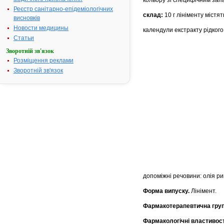
кольору зі специфічним зап
Реєстр санітарно-епідеміологічних
склад:
10 г лініменту містять
висновків
Новости медицины
календули екстракту рiдкого –
Статьи
Зворотній зв'язок
Розміщення реклами
Зворотній зв'язок
допоміжні речовини: олiя р
Форма випуску.
Лiнiмент.
Фармакотерапевтична гру
Фармакологічні властивост