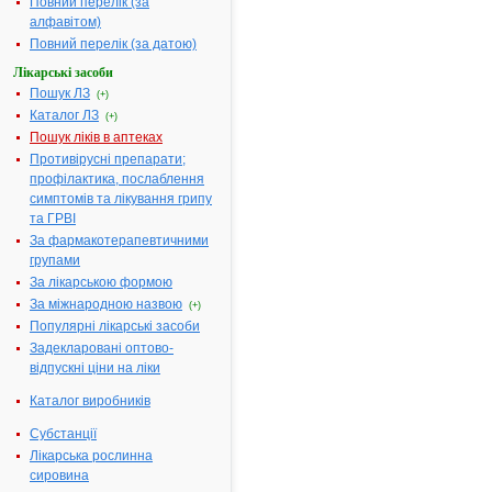
Повний перелік (за
алфавітом)
Повний перелік (за датою)
МІНІСТЕРСТВО
ОХОРОНИ
Лікарські засоби
ЗДОРОВ'Я
Пошук ЛЗ
(+)
УКРАЇНИ
Каталог ЛЗ
(+)
Пошук ліків в аптеках
Н
Противірусні препарати;
А
профілактика, послаблення
К
симптомів та лікування грипу
А
та ГРВІ
З
За фармакотерапевтичними
14.06.2006
групами
№ 387
За лікарською формою
Про
За міжнародною назвою
(+)
державну
Популярні лікарські засоби
реєстрацію
Задекларовані оптово-
(перереєстрацію)
відпускні ціни на ліки
лікарських
засобів
Каталог виробників
та
внесення
Субстанції
змін
Лікарська рослинна
у
сировина