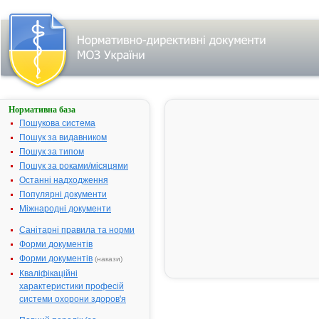
Нормативна база
Про державну
реєстрацію
Пошукова система
(перереєстрацію)
Пошук за видавником
лікарських
Пошук за типом
засобів та
внесення змін у
Пошук за роками/місяцями
реєстраційні
Останні надходження
матеріали
Популярні документи
№ 387;
Міжнародні документи
прийнятий:
14-06-2006;
Санітарні правила та норми
чинний
Видавник:
Форми документів
Міністерство
охорони
Форми документів
(накази)
здоров'я
Кваліфікаційні
України
Тип
характеристики професій
документа:
системи охорони здоров'я
Наказ
,
Перелік