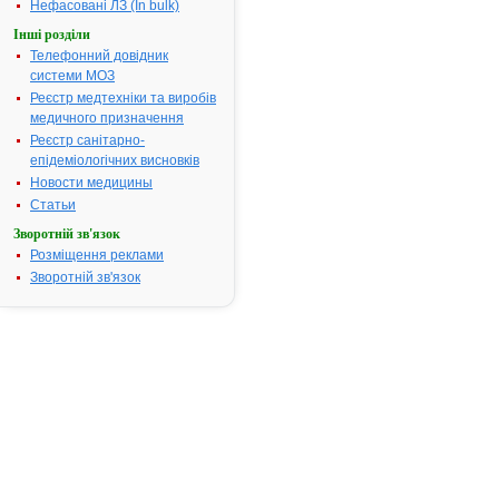
реєстраційні
Нефасовані ЛЗ (In bulk)
матеріали
Інші розділи
Відповідно
Телефонний довідник
до
системи МОЗ
статті
Реєстр медтехніки та виробів
9
медичного призначення
Закону
Реєстр санітарно-
України
епідеміологічних висновків
"Про
Новости медицины
лікарські
Статьи
засоби"
,
Зворотній зв'язок
пункту
Розміщення реклами
5
Зворотній зв'язок
Порядку
державної
реєстрації
(перереєстрації)
лікарських
засобів
і
розмірів
збору
за