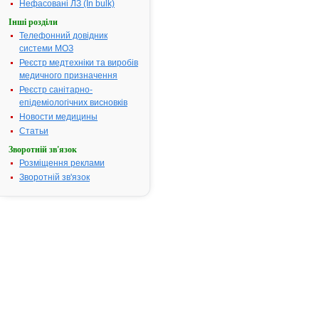
Нефасовані ЛЗ (In bulk)
АТ код:
D06AX07
Інші розділи
Наказ МОЗ:
686 від 18.1
Телефонний довідник
системи МОЗ
Реєстр медтехніки та виробів
медичного призначення
Інструкція для
застосування
Реєстр санітарно-
ГЕНТАМІЦИН
епідеміологічних висновків
Новости медицины
Статьи
І
Зворотній зв'язок
Н
Розміщення реклами
С
Зворотній зв'язок
Т
Р
У
К
Ц
ІЯ
для
медичного
застосування
препарату