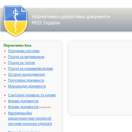
Нормативна база
ГЕНТАМІЦИН
Пошукова система
Назва:
ГЕНТАМІЦИ
Пошук за видавником
Міжнародна
Gentamicin
Пошук за типом
непатентована назва:
Пошук за роками/місяцями
Виробник:
ВАТ "Нижфа
Останні надходження
Російська Ф
Популярні документи
Міжнародні документи
Форма випуску:
Мазь для зо
застосуванн
Санітарні правила та норми
15 г у тубах
Форми документів
Діючі речовини:
100 г мазі м
Форми документів
(накази)
гентаміцину -
Кваліфікаційні
Допоміжні речовини:
Парафін на
характеристики професій
твердий, ваз
системи охорони здоров'я
Фармакотерапевтична
Антибіотики