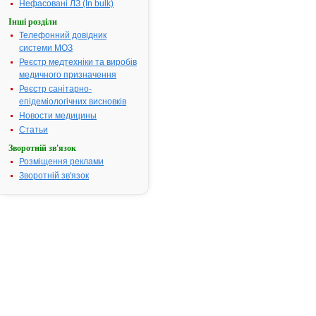
Нефасовані ЛЗ (In bulk)
Інші розділи
Інструкція для
Телефонний довідник
застосування
системи МОЗ
ГЕНТАМІЦИН
Реєстр медтехніки та виробів
медичного призначення
ІНСТРУКЦІЯ
Реєстр санітарно-
епідеміологічних висновків
для
Новости медицины
медичного
Статьи
застосування
препарату
Зворотній зв'язок
Розміщення реклами
ГЕНТАМІЦИН
Зворотній зв'язок
(GENTAMICIN)
Загальна
характеристика:
міжнародна
назва:
Gentamicin*;
основні
фізико-
хімічні