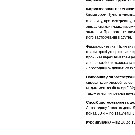
Фармакологічна група.
Ант
Фармакологічні властивост
блокатором Н
-гіста мінови
1
алергічну, протисвербіжну, 
знімає спазми гладкої муску
звикання. Препарат не поси
його застосуванні відсутні.
Фармакокінетика. Після внут
плазмі крові утворюється че
проникає через гематоенцеф
длядезкарбоетоксилоратадину
Лоратадину виділяються із 
Показання для застосуван
сироватковій хворобі, алергі
медикаментозній алергії. Ус
також алергічні реакції наук
Спосіб застосування та до
Лоратадину 1 раз на день. Ді
понад 30 кг – по 1таблетці 1
Курс лікування – від 10 до 1