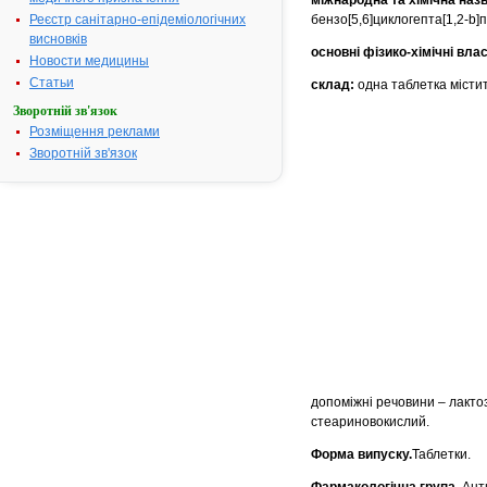
міжнародна та хімічна назв
Реєстр санітарно-епідеміологічних
бензо[5,6]циклогепта[1,2-b]
висновків
основні фізико-хімічні влас
Новости медицины
Статьи
склад:
одна таблетка містит
Зворотній зв'язок
Розміщення реклами
Зворотній зв'язок
допоміжні речовини – лакто
стеариновокислий.
Форма випуску.
Таблетки.