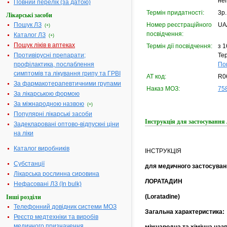
не
Повний перелік (за датою)
Термін придатності:
3р.
Лікарські засоби
Пошук ЛЗ
Номер реєстраційного
UA
(+)
посвідчення:
Каталог ЛЗ
(+)
Пошук ліків в аптеках
Термін дії посвідчення:
з 1
Противірусні препарати;
Тер
профілактика, послаблення
По
симптомів та лікування грипу та ГРВІ
АТ код:
R0
За фармакотерапевтичними групами
Наказ МОЗ:
758
За лікарською формою
За міжнародною назвою
(+)
Популярні лікарські засоби
Інструкція для застосуван
Задекларовані оптово-відпускні ціни
на ліки
Каталог виробників
ІНСТРУКЦІЯ
Субстанції
для медичного застосуван
Лікарська рослинна сировина
ЛОРАТАДИН
Нефасовані ЛЗ (In bulk)
(Loratadine)
Інші розділи
Телефонний довідник системи МОЗ
Загальна характеристика:
Реєстр медтехніки та виробів
медичного призначення