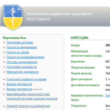
Нормативна база
ЛОРАТАДИН
Пошукова система
Назва:
ЛО
Пошук за видавником
Міжнародна
Lor
Пошук за типом
непатентована назва:
Пошук за роками/місяцями
Виробник:
ВАТ
Останні надходження
Популярні документи
Лікарська форма:
Та
Міжнародні документи
Форма випуску:
Та
Санітарні правила та норми
Діючі речовини:
1 т
Форми документів
Допоміжні речовини:
Ла
Форми документів
(накази)
ме
Кваліфікаційні характеристики
Фармакотерапевтична
Бл
професій системи охорони здоров'я
група:
Показання:
Кро
Повний перелік (за алфавітом)