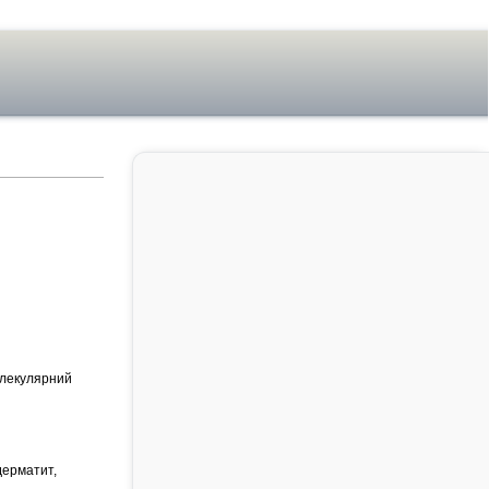
олекулярний
 дерматит,