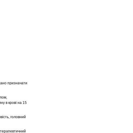
ажано призначати
лом,
у в крові на 15
вість, головний
й терапевтичний