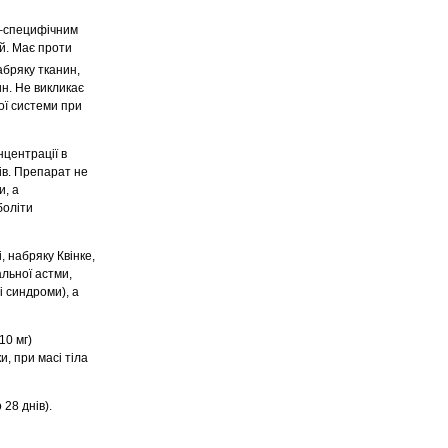
 –специфічним
ій. Має проти
абряку тканин,
ин. Не викликає
ої системи при
нцентрації в
ів. Препарат не
и, а
боліти
 набряку Квінке,
альної астми,
і синдроми), а
10 мг)
и, при масі тіла
 28 днів).