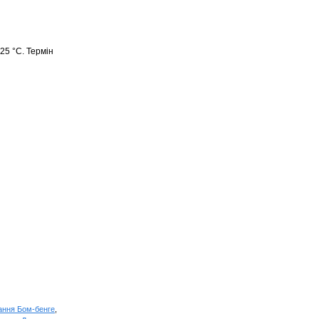
25 °С. Термін
тання Бом-бенге
,