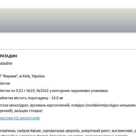
РАТАДИН
atadine
 "Фармак", м.Київ, Україна
блетки
блетки по 0,01 г №10, №10х2 у контурних чарункових упаковках
аблетка містить лоратадину - 10.0 мг
ктози моногідрат, крохмаль картопляний, повідон (полівінілпіролідон низьком
дичний), кальцію стеарат
окатори Н1-рецепторів
пив'янка, набряк Квінке, сироваткова хвороба, алергічний риніт, кон'юнктивіт,