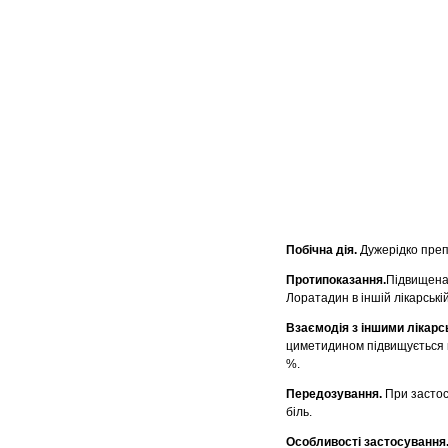
Побічна дія.
Дужерідко препа
Протипоказання.
Підвищена 
Лоратадин в іншій лікарські
Взаємодія з іншими лікарс
циметидином підвищується к
%.
Передозування.
При застос
біль.
Особливості застосування