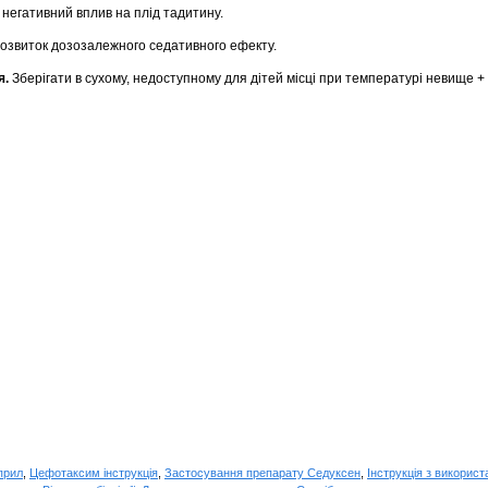
егативний вплив на плід тадитину.
озвиток дозозалежного седативного ефекту.
я.
Зберігати в сухому, недоступному для дітей місці при температурі невище + 
прил
,
Цефотаксим інструкція
,
Застосування препарату Седуксен
,
Інструкція з викорис