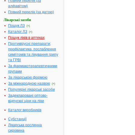
25.0 мг
Повний перелік (за
алфавітом)
Фармакотерапевтична
Протисудом
Повний перелік (за датою)
група:
засоби
Лікарські засоби
Показання:
Спастичні
Пошук ЛЗ
стани при:
(+)
розсіяному
Каталог ЛЗ
(+)
склерозі,
Пошук ліків в аптеках
ураженнях
Противірусні препарати;
спинного моз
профілактика, послаблення
геморагічно
симптомів та лікування грипу
інсульті,
та ГРВІ
церебральн
За фармакотерапевтичними
паралічі,
групами
менінгіті,
За лікарською формою
травмах
За міжнародною назвою
(+)
голови.
Популярні лікарські засоби
Термін придатності:
5р
Задекларовані оптово-
Номер реєстраційного
UA/0497/01/
відпускні ціни на ліки
посвідчення:
Каталог виробників
Термін дії посвідчення:
з 19.01.2004
19.01.2009
Субстанції
Термін дії
Лікарська рослинна
реєстраційн
сировина
посвідчення