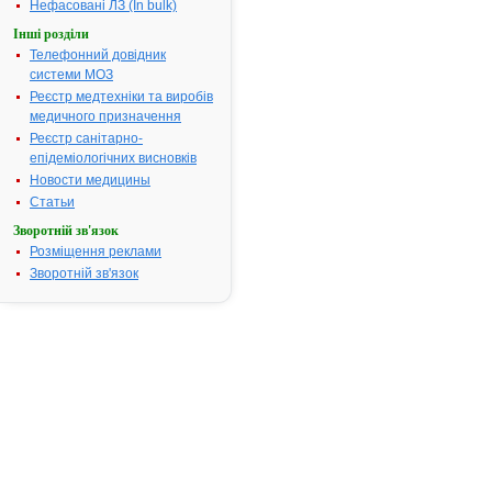
Нефасовані ЛЗ (In bulk)
закінчився.
Інші розділи
Пошук дани
Телефонний довідник
про реєстра
системи МОЗ
препарату
БАКЛОФЕН
Реєстр медтехніки та виробів
медичного призначення
АТ код:
M03BX01
Реєстр санітарно-
Наказ МОЗ:
30 від
епідеміологічних висновків
19.01.2004
Новости медицины
Статьи
Зворотній зв'язок
Інструкція
Розміщення реклами
для
застосування
Зворотній зв'язок
БАКЛОФЕН
ІНСТРУКЦІЯ
для
медичного
застосування
препарату
БАКЛОФЕН