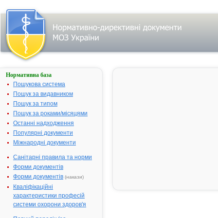
Нормативна база
БАКЛОФЕН
Пошукова система
Назва:
БАКЛОФЕН
Пошук за видавником
Міжнародна
Baclofen
Пошук за типом
непатентована назва:
Пошук за роками/місяцями
Виробник:
"Polpharma"
Останні надходження
Pharmaceuti
Популярні документи
Works S.A.,
Міжнародні документи
Польща
Санітарні правила та норми
Лікарська форма:
Таблетки
Форми документів
Форма випуску:
Таблетки по
Форми документів
(накази)
мг № 50
Кваліфікаційні
Діючі речовини:
1 таблетка
характеристики професій
містить
системи охорони здоров'я
баклофену -