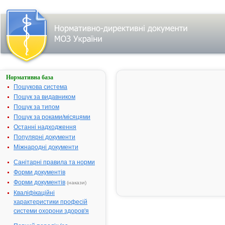
Нормативна база
ХОФІТОЛ
Пошукова система
Назва:
ХОФІТОЛ
Пошук за видавником
Міжнародна
Cynara scol
Пошук за типом
непатентована назва:
Пошук за роками/місяцями
Виробник:
"Laboratoire
Останні надходження
Rosa-
Популярні документи
Phytopharma
Міжнародні документи
Франція
Санітарні правила та норми
Лікарська форма:
Таблетки, вк
Форми документів
оболонкою
Форми документів
(накази)
Форма випуску:
Таблетки, вк
Кваліфікаційні
оболонкою, 
характеристики професій
№ 180
системи охорони здоров'я
Діючі речовини:
1 таблетка