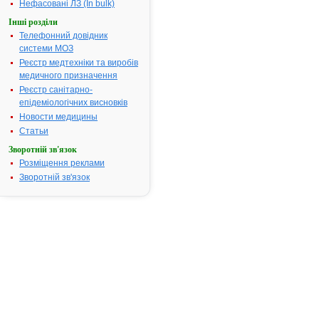
Нефасовані ЛЗ (In bulk)
посвідчення:
Інші розділи
Термін дії посвідчення:
з 30.05.2003
Телефонний довідник
30.05.2008
системи МОЗ
Термін дії
реєстраційн
Реєстр медтехніки та виробів
посвідчення
медичного призначення
закінчився.
Реєстр санітарно-
Пошук даних
епідеміологічних висновків
реєстрацію
Новости медицины
препарату
Статьи
ХОФІТОЛ
Зворотній зв'язок
АТ код:
A05AX10
Розміщення реклами
Наказ МОЗ:
238 від
Зворотній зв'язок
30.05.2003
Інструкція
для
застосування
ХОФІТОЛ
ІНСТРУКЦІЯ