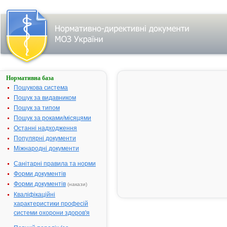
Нормативна база
КАНЕФРОН®
Н
Пошукова система
Пошук за видавником
Назва:
КАНЕФРОН
Пошук за типом
Міжнародна
Comb drug
Пошук за роками/місяцями
непатентована назва:
Останні надходження
Виробник:
"Bionorica AG
Популярні документи
Німеччина
Міжнародні документи
Лікарська форма:
Драже
Санітарні правила та норми
Форма випуску:
Драже № 60
Форми документів
Діючі речовини:
1 драже міс
Форми документів
(накази)
порошку
Кваліфікаційні
висушених
характеристики професій
лікарських р
системи охорони здоров'я
Herbae Centa
(трави