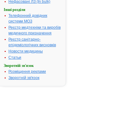
Нефасовані ЛЗ (In bulk)
гліколевий, 
рицинова,
Інші розділи
сахароза, ш
Телефонний довідник
тальк, титан
системи МОЗ
діоксид
Реєстр медтехніки та виробів
Фармакотерапевтична
Засоби, які
медичного призначення
група:
гальмують
Реєстр санітарно-
утворення с
епідеміологічних висновків
конкрементів
Новости медицины
полегшують 
Статьи
виділення з
Зворотній зв'язок
Показання:
Гострі та хр
Розміщення реклами
інфекції сеч
Зворотній зв'язок
міхура (цисти
нирок
(пієлонефри
Хронічні
неінфекційн
захворюван
нирок
(гломерулон
інтестиціал
нефрит).
Термін придатності:
3р.