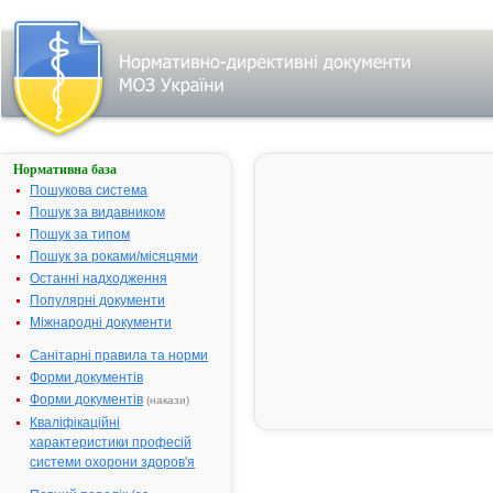
Нормативна база
ХОЛІВЕР
Пошукова система
Назва:
ХОЛІВЕР
Пошук за видавником
Міжнародна
Comb drug
Пошук за типом
непатентована назва:
Пошук за роками/місяцями
Виробник:
"Hau Giang
Останні надходження
Pharmaceuti
Популярні документи
Joint-Stock
Міжнародні документи
Company-H
Санітарні правила та норми
Pharm.", В'є
Форми документів
Лікарська форма:
Таблетки, вк
Форми документів
(накази)
оболонкою
Кваліфікаційні
Форма випуску:
Таблетки, вк
характеристики професій
оболонкою,
системи охорони здоров'я
100