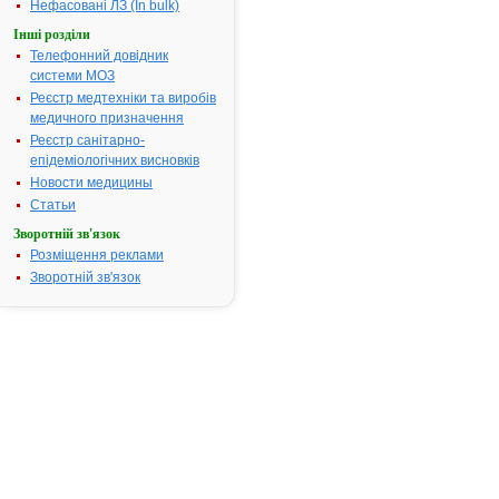
Показання:
Порушення
Нефасовані ЛЗ (In bulk)
функції
Інші розділи
гепатобіліар
Телефонний довідник
системи (ци
системи МОЗ
печінки,
Реєстр медтехніки та виробів
хронічний
медичного призначення
гепатит,
Реєстр санітарно-
холецистит,
епідеміологічних висновків
холангіт,
Новости медицины
дискінезія
жовчовиділь
Статьи
шляхів), оліг
Зворотній зв'язок
виразкова
Розміщення реклами
хвороба шл
Зворотній зв'язок
та
дванадцяти
кишки, звичн
запори внас
атонії кишеч
Термін придатності:
3р
Номер реєстраційного
Р.05.02/0469
посвідчення:
Термін дії посвідчення:
з 21.05.2002
21.05.2007