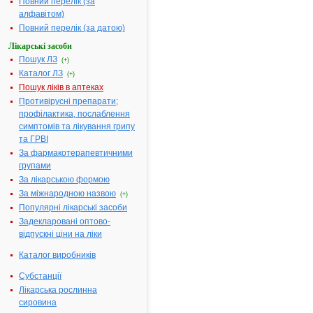
Діючі речовини:
1 таблетка
Повний перелік (за
містить:
алфавітом)
екстракту жо
Повний перелік (за датою)
медичної - 2
Лікарські засоби
мг, екстракту
Пошук ЛЗ
(+)
артишока
Каталог ЛЗ
(+)
посівного - 2
Пошук ліків в аптеках
мг, екстракту
Противірусні препарати;
(порошок)
профілактика, послаблення
куркуми висо
симптомів та лікування грипу
50.0 мг
та ГРВІ
Допоміжні речовини:
Крохмаль,
За фармакотерапевтичними
цукроза, маг
групами
карбонат, та
За лікарською формою
акація, шела
За міжнародною назвою
спирт
(+)
полівінілови
Популярні лікарські засоби
титану діокс
Задекларовані оптово-
заліза оксид
відпускні ціни на ліки
(коричневий)
Каталог виробників
віск карнауб
парафін
Субстанції
Фармакотерапевтична
Жовчогінні
Лікарська рослинна
група:
засоби
сировина