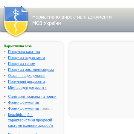
Нормативна база
ХОНДРОКСИД®
Пошукова система
Назва:
ХОНДРОКС
Пошук за видавником
Міжнародна
Chondroitine
Пошук за типом
непатентована назва:
sulfate
Пошук за роками/місяцями
Виробник:
ВАТ "Нижфа
Останні надходження
м.Нижній
Популярні документи
Новгород,
Міжнародні документи
Російська
Санітарні правила та норми
Федерація
Форми документів
Лікарська форма:
Мазь
Форми документів
(накази)
Форма випуску:
Мазь 5% по 
Кваліфікаційні
у тубах
характеристики професій
Діючі речовини:
100 г мазі
системи охорони здоров'я
містять