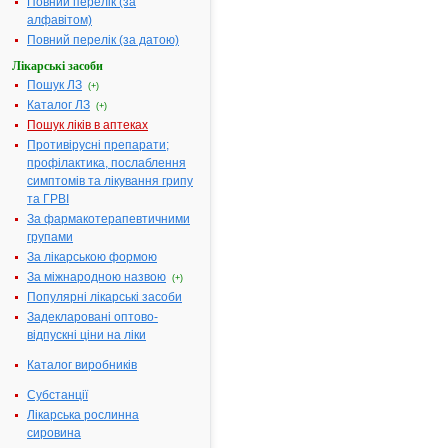
хондроітину
Повний перелік (за
сульфату - 5.
алфавітом)
Повний перелік (за датою)
Фармакотерапевтична
Різні біогенн
група:
препарати
Лікарські засоби
Пошук ЛЗ
Показання:
Дегенератив
(+)
захворюван
Каталог ЛЗ
(+)
суглобів і
Пошук ліків в аптеках
хребта, у т.ч.
Противірусні препарати;
остеоартроз
профілактика, послаблення
остеохондр
симптомів та лікування грипу
та ГРВІ
Термін придатності:
3р
За фармакотерапевтичними
Номер реєстраційного
Р.07.02/0505
групами
посвідчення:
За лікарською формою
Термін дії посвідчення:
з 16.07.2002
За міжнародною назвою
(+)
16.07.2007
Популярні лікарські засоби
Термін дії
Задекларовані оптово-
реєстраційн
відпускні ціни на ліки
посвідчення
закінчився.
Каталог виробників
Пошук дани
про реєстра
Субстанції
препарату
Лікарська рослинна
ХОНДРОКС
сировина