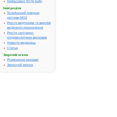
АТ код:
M02AA
Нефасовані ЛЗ (In bulk)
Наказ МОЗ:
259 від
Інші розділи
16.07.2002
Телефонний довідник
системи МОЗ
Реєстр медтехніки та виробів
медичного призначення
Інструкція для
застосування
Реєстр санітарно-
ХОНДРОКСИД®
епідеміологічних висновків
Новости медицины
Статьи
ІНСТРУКЦІЯ
Зворотній зв'язок
для
Розміщення реклами
медичного
Зворотній зв'язок
застосування
препарату
ХОНДРОКСИД
®
(Chondroxidе
)
Загальна
характеристика: