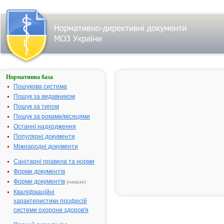
Нормативна база
МЕРАТИН
Пошукова система
Назва:
МЕРАТИН
Пошук за видавником
Міжнародна
Ornidazole
Пошук за типом
непатентована назва:
Пошук за роками/місяцями
Виробник:
"XL Laborato
Останні надходження
Limited";"Th
Популярні документи
Limited";"Un
Міжнародні документи
для "Mili Hea
Санітарні правила та норми
Індія/Велик
Форми документів
Лікарська форма:
Таблетки
Форми документів
(накази)
Форма випуску:
Таблетки, вк
Кваліфікаційні
по 500 мг №
характеристики професій
Діючі речовини:
1 таблетка м
системи охорони здоров'я
- 500.0 мг