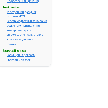
Термін дії посвідчення:
з 29.05.2002
Нефасовані ЛЗ (In bulk)
Термін дії р
Інші розділи
посвідчення 
Телефонний довідник
Пошук даних
системи МОЗ
препарату 
Реєстр медтехніки та виробів
АТ код:
P01AB03
медичного призначення
Наказ МОЗ:
532 від 01.0
Реєстр санітарно-
епідеміологічних висновків
Новости медицины
Статьи
Інструкція
для
Зворотній зв'язок
застосування
Розміщення реклами
МЕРАТИН
Зворотній зв'язок
ІНСТРУКЦІЯ
для
медичного
застосування
препарату
МЕРАТИН
(MERATIN)