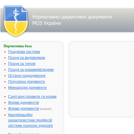
Нормативна база
Украинцы
тратят более 25
Пошукова система
млн. грн. в год на
Пошук за видавником
приобритение в
Пошук за типом
аптеках
бесполезного, с
Пошук за роками/місяцями
точки зрения
Останні надходження
доказательной
Популярні документи
медицины,
гомеопатического
Міжнародні документи
препарата Гентос
Санітарні правила та норми
Форми документів
Форми документів
(накази)
С
Кваліфікаційні
точки
характеристики професій
зрения
системи охорони здоров'я
доказательной
медицины