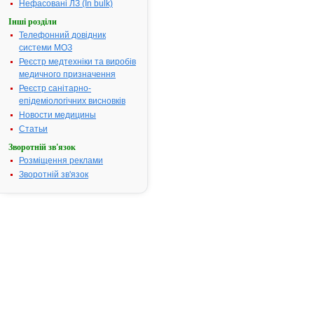
Нефасовані ЛЗ (In bulk)
себя
Інші розділи
внимание
публикация
Телефонний довідник
В.И.
системи МОЗ
Зайцева
Реєстр медтехніки та виробів
д.мед.н.,
медичного призначення
профессора
Реєстр санітарно-
кафедры
епідеміологічних висновків
хирургии
Новости медицины
и
Статьи
урологии
Зворотній зв'язок
Буковинского
Розміщення реклами
государственного
медицинского
Зворотній зв'язок
университета,
г.
Черновцы
(журнал
«Медицинские
аспекты
здоровья
мужчины»
№2’
2011)
где