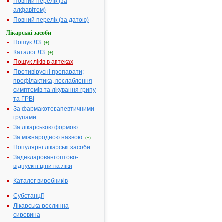
Повний перелік (за
гомеопатический
алфавітом)
препарат
Повний перелік (за датою)
ГЕНТОС
Лікарські засоби
(Рихард
Пошук ЛЗ
(+)
Биттнер
Каталог ЛЗ
АГ,
(+)
Пошук ліків в аптеках
Австрия)
не
Противірусні препарати;
представляет
профілактика, послаблення
никакой
симптомів та лікування грипу
ценности
та ГРВІ
при
За фармакотерапевтичними
лечении
групами
урологических
За лікарською формою
заболеваний.
За міжнародною назвою
(+)
Популярні лікарські засоби
Этого
Задекларовані оптово-
мнения
відпускні ціни на ліки
придерживаются
многие
Каталог виробників
практикующие
врачи.
Субстанції
Особенно
Лікарська рослинна
обращает
сировина
на