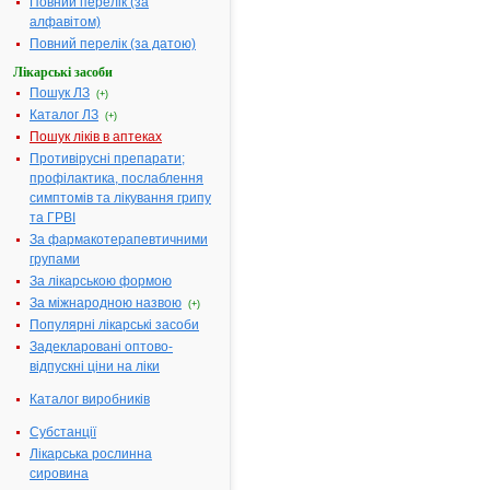
Повний перелік (за
алфавітом)
МІНІСТЕРСТВО
Повний перелік (за датою)
ОХОРОНИ
ЗДОРОВ'Я УКРАЇНИ
Лікарські засоби
Пошук ЛЗ
(+)
НАКАЗ
Каталог ЛЗ
(+)
Про державну
Пошук ліків в аптеках
реєстрацію
Противірусні препарати;
(перереєстрацію)
профілактика, послаблення
лікарських засобів
симптомів та лікування грипу
та внесення змін у
та ГРВІ
реєстраційні
За фармакотерапевтичними
матеріали
групами
За лікарською формою
№ 300
07.04.2010
За міжнародною назвою
(+)
Популярні лікарські засоби
Відповідно
Задекларовані оптово-
до
відпускні ціни на ліки
статті
9
Каталог виробників
Закону
України
Субстанції
"Про
Лікарська рослинна
лікарські
сировина
засоби",