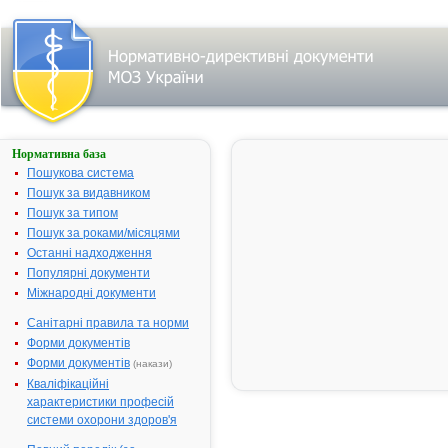
Нормативна база
Про державну
реєстрацію
Пошукова система
(перереєстрацію)
Пошук за видавником
лікарських
Пошук за типом
засобів та
внесення змін у
Пошук за роками/місяцями
реєстраційні
Останні надходження
матеріали
Популярні документи
№ 300;
Міжнародні документи
прийнятий:
07-04-2010;
Санітарні правила та норми
чинний
Видавник:
Форми документів
Міністерство
охорони
Форми документів
(накази)
здоров'я
Кваліфікаційні
України
Тип
характеристики професій
документа:
системи охорони здоров'я
Наказ