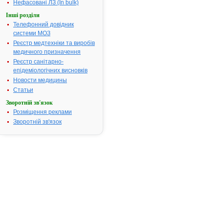
Нефасовані ЛЗ (In bulk)
пункту
Інші розділи
5
Телефонний довідник
Порядку
системи МОЗ
державної
Реєстр медтехніки та виробів
реєстрації
медичного призначення
(перереєстрації)
лікарських
Реєстр санітарно-
засобів,
епідеміологічних висновків
затвердженого
Новости медицины
постановою
Статьи
Кабінету
Зворотній зв'язок
Міністрів
Розміщення реклами
України
Зворотній зв'язок
від
26.05.05
№
376,
на
підставі
результатів
експертизи
реєстраційних
матеріалів
лікарських