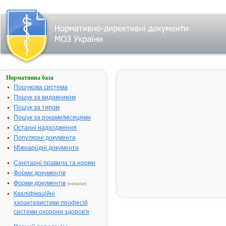
Нормативна база
Про
державну
Пошукова система
реєстрацію
Пошук за видавником
лікарських
Пошук за типом
засобів
Пошук за роками/місяцями
№ 122;
Останні надходження
прийнятий:
20-03-2003;
Популярні документи
чинний
Видавник:
Міжнародні документи
Міністерство
охорони
Санітарні правила та норми
здоров'я
України
Форми документів
Тип
Форми документів
документа:
(накази)
Наказ
,
Кваліфікаційні
Перелік
характеристики професій
системи охорони здоров'я