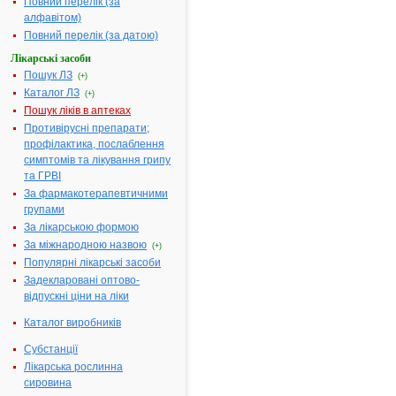
МІНІСТЕРСТВО
Повний перелік (за
ОХОРОНИ
алфавітом)
ЗДОРОВ'Я
Повний перелік (за датою)
УКРАЇНИ
Лікарські засоби
Пошук ЛЗ
Н
(+)
А
Каталог ЛЗ
(+)
К
Пошук ліків в аптеках
А
Противірусні препарати;
З
профілактика, послаблення
симптомів та лікування грипу
20.03.2003
та ГРВІ
№ 122
За фармакотерапевтичними
Про
групами
державну
За лікарською формою
реєстрацію
За міжнародною назвою
лікарських
(+)
Популярні лікарські засоби
засобів
Задекларовані оптово-
відпускні ціни на ліки
(
Каталог виробників
Із
змінами,
Субстанції
внесеними
Лікарська рослинна
згідно
сировина
з