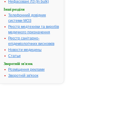
Нефасовані ЛЗ (In bulk)
Наказом
Міністерства
Інші розділи
Телефонний довідник
системи МОЗ
Реєстр медтехніки та виробів
медичного призначення
Реєстр санітарно-
епідеміологічних висновків
Новости медицины
Статьи
Зворотній зв'язок
Розміщення реклами
Зворотній зв'язок
охорони