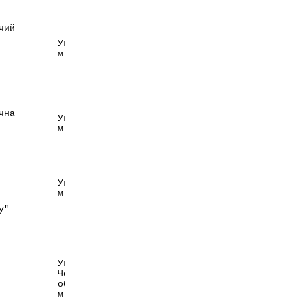
ЗАТ
чий
Науково-виробничий
центр
Україна,
"Борщагівський
м. Київ
хіміко-
фармацевтичний
завод"
ТОВ
чна
Україна,
"Фармацевтична
м. Харків
компанія
"Здоров'я"
Харківське
державне
Україна,
фармацевтичне
м. Харків
підприємство
у"
"Здоров'я народу"
Україна,
Черкаська
ВАТ "Вітаміни"
обл.,
м. Умань