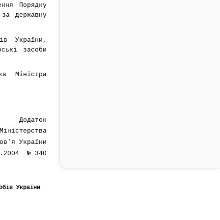
ння Порядку
 за державну
ів України,
рські засоби
ка Міністра
Додаток
Міністерства
ов'я України
7.2004 № 340
обів України