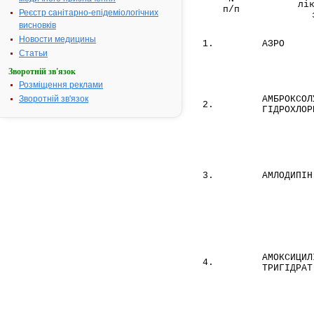
лі
п/п
Реєстр санітарно-епідеміологічних
висновків
Новости медицины
1.
АЗРО
Статьи
Зворотній зв'язок
Розміщення реклами
АМБРОКСОЛ
Зворотній зв'язок
2.
ГІДРОХЛОР
3.
АМЛОДИПІН
АМОКСИЦИЛ
4.
ТРИГІДРАТ