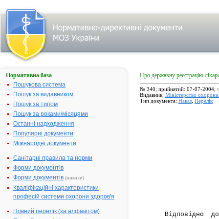
Нормативна база
Про державну реєстрацію лікарс
Пошукова система
№ 340; прийнятий: 07-07-2004;
Пошук за видавником
Видавник:
Міністерство охорони 
Тип документа:
Наказ
,
Перелік
Пошук за типом
Пошук за роками/місяцями
Останні надходження
Популярні документи
Міжнародні документи
Санітарні правила та норми
Форми документів
Форми документів
(накази)
(
Кваліфікаційні характеристики
професій системи охорони здоров'я
Повний перелік (за алфавітом)
Відповідно 