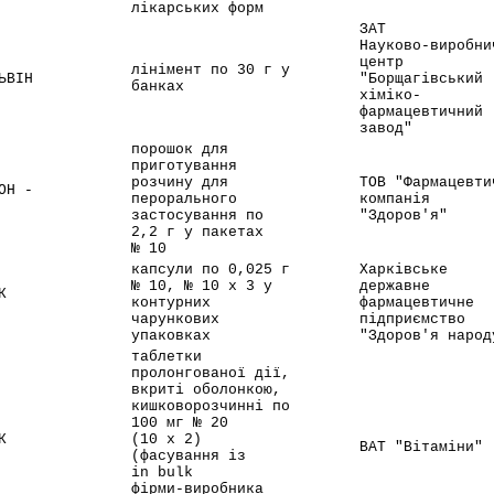
лікарських форм
ЗАТ
Науково-виробни
центр
лінімент по 30 г у
ЬВІН
"Борщагівський
банках
хіміко-
фармацевтичний
завод"
порошок для
приготування
розчину для
ТОВ "Фармацевти
ОН -
перорального
компанія
застосування по
"Здоров'я"
2,2 г у пакетах
№ 10
капсули по 0,025 г
Харківське
№ 10, № 10 x 3 у
державне
К
контурних
фармацевтичне
чарункових
підприємство
упаковках
"Здоров'я народ
таблетки
пролонгованої дії,
вкриті оболонкою,
кишковорозчинні по
100 мг № 20
К
(10 x 2)
ВАТ "Вітаміни"
(фасування із
in bulk
фірми-виробника