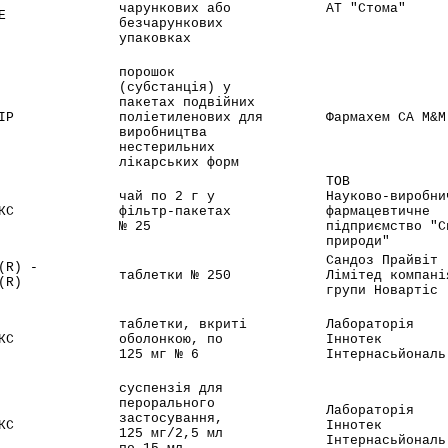
чарункових або
АТ "Стома"
Е
безчарункових
упаковках
порошок
(субстанція) у
пакетах подвійних
ІР
поліетиленових для
Фармахем СА М&М
виробництва
нестерильних
лікарських форм
ТОВ
чай по 2 г у
Науково-виробни
КС
фільтр-пакетах
фармацевтичне
№ 25
підприємство "С
природи"
Сандоз Прайвіт
(R) -
таблетки № 250
Лімітед компані
(R)
групи Новартіс
таблетки, вкриті
Лабораторія
КС
оболонкою, по
Іннотек
125 мг № 6
Інтернасьйональ
суспензія для
перорального
Лабораторія
застосування,
КС
Іннотек
125 мг/2,5 мл
Інтернасьйональ