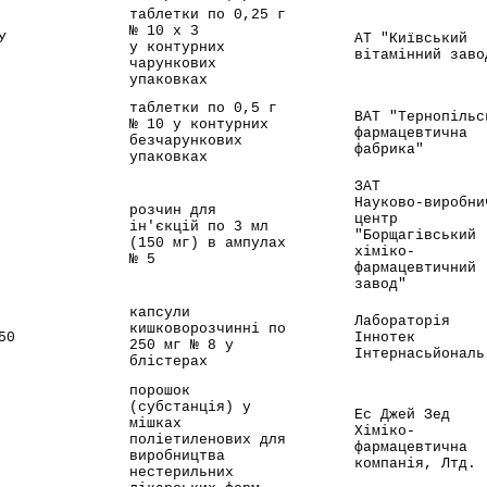
таблетки по 0,25 г
№ 10 x 3
У
АТ "Київський
у контурних
вітамінний заво
чарункових
упаковках
таблетки по 0,5 г
ВАТ "Тернопільс
№ 10 у контурних
фармацевтична
безчарункових
фабрика"
упаковках
ЗАТ
Науково-виробни
розчин для
центр
ін'єкцій по 3 мл
"Борщагівський
(150 мг) в ампулах
хіміко-
№ 5
фармацевтичний
завод"
капсули
Лабораторія
кишковорозчинні по
50
Іннотек
250 мг № 8 у
Інтернасьйональ
блістерах
порошок
(субстанція) у
Ес Джей Зед
мішках
Хіміко-
поліетиленових для
фармацевтична
виробництва
компанія, Лтд.
нестерильних