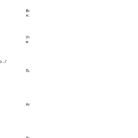
Великобрита-
Бакстер Хелскеа
нія
Лімітед
Україна,
A.C.E.F. S.p.A.
м.Запоріжжя
о./
Фармакар Інт.
Палестина
Ко./Джефарм
Ріхард Біттнер
Австрія
ГмбХ