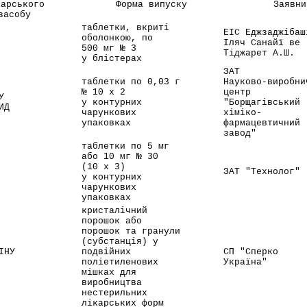
карського
Форма випуску
Заявни
засобу
таблетки, вкриті
ЕІС Еджзаджібаш
оболонкою, по
Іляч Санайї ве
500 мг № 3
Тіджарет А.Ш.
у блістерах
ЗАТ
таблетки по 0,03 г
Науково-виробни
№ 10 x 2
центр
У
у контурних
"Борщагівський
ИД
чарункових
хіміко-
упаковках
фармацевтичний
завод"
таблетки по 5 мг
або 10 мг № 30
(10 x 3)
ЗАТ "Технолог"
у контурних
чарункових
упаковках
кристалічний
порошок або
порошок та гранули
(субстанція) у
ІНУ
подвійних
СП "Сперко
поліетиленових
Україна"
мішках для
виробництва
нестерильних
лікарських форм