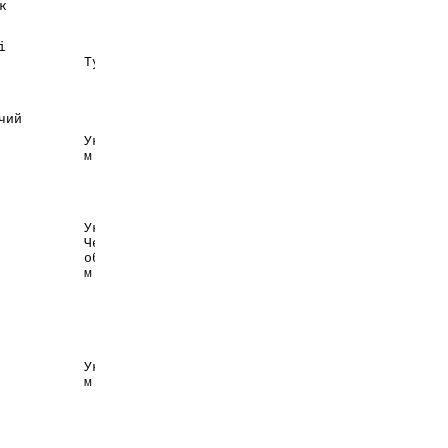
к
Країна
Виробник
і
ЕІС Еджзаджібаші
Туреччина
Іляч Санайї ве
Тіджарет А.Ш.
ЗАТ
чий
Науково-виробничий
центр
Україна,
"Борщагівський
м. Київ
хіміко-
фармацевтичний
завод"
Україна,
Черкаська
ЗАТ "Технолог"
обл.,
м. Умань
Україна,
Antibiotocos
м. Вінниця