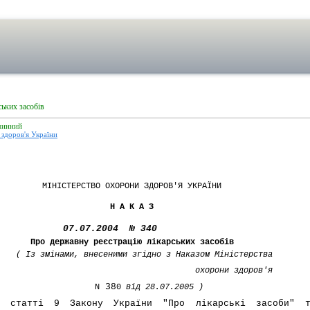
ьких засобів
чинний
здоров'я України
МІНІСТЕРСТВО ОХОРОНИ ЗДОРОВ'Я УКРАЇНИ
Н А К А З
07.07.2004 № 340
Про державну реєстрацію лікарських засобів
 Із змінами, внесеними згідно з Наказом Міністерства
охорони здоров'я
38
N
0
від 28.07.2005 )
до статті 9 Закону України
"Про лікарські засоби"
та