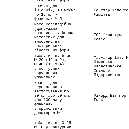
лікарських форм
розчин для
ін'єкцій, 10 мг/мл
Бакстер Хелскеа
по 10 мл у
Лімітед
флаконах № 5
маса мазеподібна
(допоміжна
речовина) у бочках
ТОВ "Квантум
металевих для
Сатіс"
виробництва
нестерильних
лікарських форм
таблетки по 5 мг
Фармакар Інт. К
№ 20 (10 x 2),
Німецько-
№ 40 (10 x 4)
Палестинське
у контурних
Спільне
чарункових
Підприємство
упаковках
краплі для
перорального
застосування по
20 мл або 50 мл,
Ріхард Біттнер
або 100 мл у
ГмбХ
флаконах
з крапельним
дозатором № 1
таблетки по 0,25 г
№ 10 у контурних