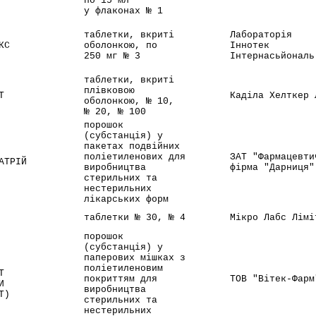
по 15 мл
у флаконах № 1
таблетки, вкриті
Лабораторія
КС
оболонкою, по
Іннотек
250 мг № 3
Інтернасьйональ
таблетки, вкриті
плівковою
Т
Каділа Хелткер 
оболонкою, № 10,
№ 20, № 100
порошок
(субстанція) у
пакетах подвійних
поліетиленових для
ЗАТ "Фармацевти
АТРІЙ
виробництва
фірма "Дарниця"
стерильних та
нестерильних
лікарських форм
таблетки № 30, № 4
Мікро Лабс Лімі
порошок
(субстанція) у
паперових мішках з
поліетиленовим
Т
покриттям для
ТОВ "Вітек-Фарм
И
виробництва
Т)
стерильних та
нестерильних