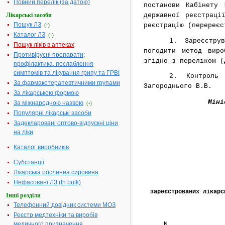
Повний перелік (за датою)
постанови Кабінету
державної реєстраці
Лікарські засоби
Пошук ЛЗ
реєстрацію (перереє
(+)
Каталог ЛЗ
(+)
1. Зареєстру
Пошук ліків в аптеках
погодити метод виро
Противірусні препарати;
згідно з переліком (
профілактика, послаблення
симптомів та лікування грипу та ГРВІ
2. Контроль
За фармакотерапевтичними групами
Загороднього В.В.
За лікарською формою
Міні
За міжнародною назвою
(+)
Популярні лікарські засоби
Задекларовані оптово-відпускні ціни
на ліки
Каталог виробників
Субстанції
Лікарська рослинна сировина
Нефасовані ЛЗ (In bulk)
зареєстрованих лікарс
Інші розділи
Телефонний довідник системи МОЗ
Реєстр медтехніки та виробів
N
медичного призначення