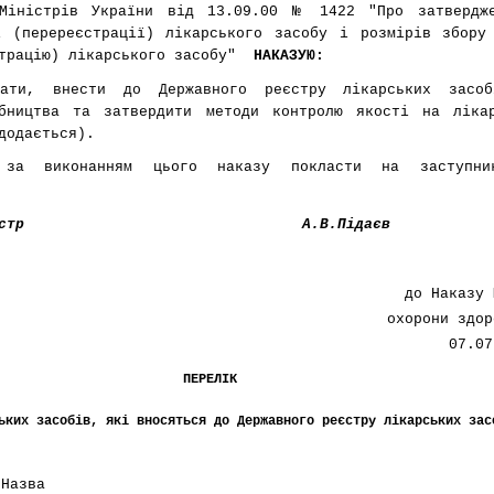
 Міністрів України від 13.09.00
№ 1422
"Про затвердже
ї (перереєстрації) лікарського засобу і розмірів збору
страцію) лікарського засобу"
НАКАЗУЮ:
вати, внести до Державного реєстру лікарських засоб
бництва та затвердити методи контролю якості на ліка
додається).
 за виконанням цього наказу покласти на заступни
стр
А.В.Підаєв
до Наказу 
охорони здор
07.0
ПЕРЕЛІК
ьких засобів, які вносяться до Державного реєстру лікарських зас
Назва