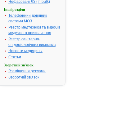
реєстраційні
Нефасовані ЛЗ (In bulk)
матеріали
Інші розділи
Відповідно
Телефонний довідник
до
системи МОЗ
статті
Реєстр медтехніки та виробів
9
медичного призначення
Закону
Реєстр санітарно-
України
епідеміологічних висновків
"Про
Новости медицины
лікарські
Статьи
засоби"
Зворотній зв'язок
та
Розміщення реклами
пункту
Зворотній зв'язок
5
постанови
Кабінету
Міністрів
України
від
26.05.05
№
376
"Про