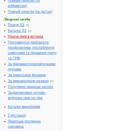
Повний перелік (за
алфавітом)
Повний перелік (за датою)
МІНІСТЕРСТВО
ОХОРОНИ
Лікарські засоби
ЗДОРОВ'Я
Пошук ЛЗ
(+)
УКРАЇНИ
Каталог ЛЗ
(+)
Пошук ліків в аптеках
Н
Противірусні препарати;
А
профілактика, послаблення
К
симптомів та лікування грипу
А
та ГРВІ
З
За фармакотерапевтичними
23.01.2006
групами
№ 22
За лікарською формою
Про
За міжнародною назвою
(+)
державну
Популярні лікарські засоби
реєстрацію
Задекларовані оптово-
(перереєстрацію)
відпускні ціни на ліки
лікарських
засобів
Каталог виробників
та
внесення
Субстанції
змін
Лікарська рослинна
у
сировина