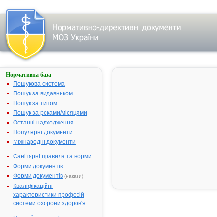
Нормативна база
Про державну
реєстрацію
Пошукова система
(перереєстрацію)
Пошук за видавником
лікарських
Пошук за типом
засобів та
внесення змін у
Пошук за роками/місяцями
реєстраційні
Останні надходження
матеріали
Популярні документи
№ 22;
Міжнародні документи
прийнятий:
23-01-2006;
Санітарні правила та норми
чинний
Видавник:
Форми документів
Міністерство
охорони
Форми документів
(накази)
здоров'я
Кваліфікаційні
України
Тип
характеристики професій
документа:
системи охорони здоров'я
Наказ
,
Перелік