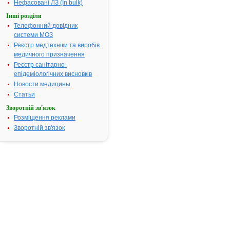
реєстраційні
Нефасовані ЛЗ (In bulk)
матеріали
Інші розділи
Відповідно
Телефонний довідник
до
системи МОЗ
статті
Реєстр медтехніки та виробів
9
медичного призначення
Закону
Реєстр санітарно-
України
епідеміологічних висновків
"Про
Новости медицины
лікарські
Статьи
засоби"
,
Зворотній зв'язок
пункту
Розміщення реклами
5
Зворотній зв'язок
Порядку
державної
реєстрації
(перереєстрації)
лікарських
засобів
і
розмірів
збору
за