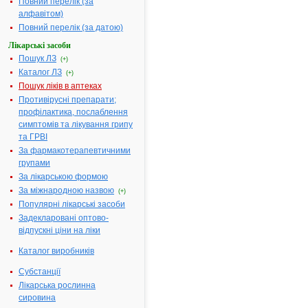
Повний перелік (за
алфавітом)
Повний перелік (за датою)
МІНІСТЕРСТВО
ОХОРОНИ
Лікарські засоби
ЗДОРОВ'Я
Пошук ЛЗ
(+)
УКРАЇНИ
Каталог ЛЗ
(+)
Пошук ліків в аптеках
Н
Противірусні препарати;
А
профілактика, послаблення
К
симптомів та лікування грипу
А
та ГРВІ
З
За фармакотерапевтичними
19.04.2006
групами
№ 232
За лікарською формою
Про
За міжнародною назвою
(+)
державну
Популярні лікарські засоби
реєстрацію
Задекларовані оптово-
(перереєстрацію)
відпускні ціни на ліки
лікарських
засобів
Каталог виробників
та
внесення
Субстанції
змін
Лікарська рослинна
у
сировина