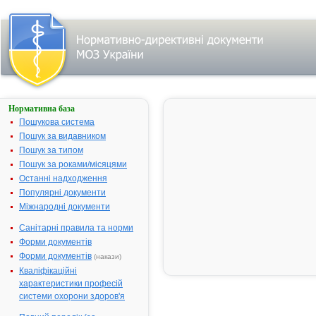
Нормативна база
Про державну
реєстрацію
Пошукова система
(перереєстрацію)
Пошук за видавником
лікарських
Пошук за типом
засобів та
внесення змін у
Пошук за роками/місяцями
реєстраційні
Останні надходження
матеріали
Популярні документи
№ 232;
Міжнародні документи
прийнятий:
19-04-2006;
Санітарні правила та норми
чинний
Видавник:
Форми документів
Міністерство
охорони
Форми документів
(накази)
здоров'я
Кваліфікаційні
України
Тип
характеристики професій
документа:
системи охорони здоров'я
Наказ
,
Перелік