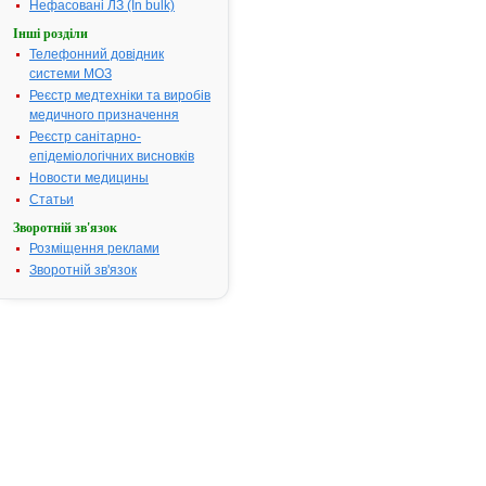
Нефасовані ЛЗ (In bulk)
реєстраційні
матеріали
Інші розділи
Відповідно
Телефонний довідник
системи МОЗ
до
Реєстр медтехніки та виробів
статті
медичного призначення
9
Реєстр санітарно-
Закону
епідеміологічних висновків
України
Новости медицины
"Про
Статьи
лікарські
засоби"
,
Зворотній зв'язок
Розміщення реклами
пункту
Зворотній зв'язок
5
Порядку
державної
реєстрації
(перереєстрації)
лікарських
засобів
і
розмірів
збору