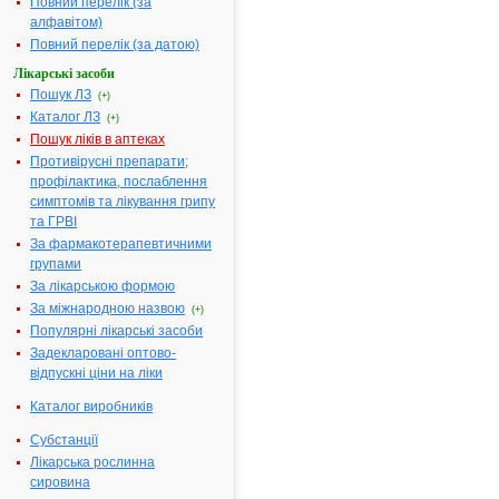
Повний перелік (за
алфавітом)
Повний перелік (за датою)
МІНІСТЕРСТВО
Лікарські засоби
ОХОРОНИ
Пошук ЛЗ
(+)
ЗДОРОВ'Я
Каталог ЛЗ
(+)
УКРАЇНИ
Пошук ліків в аптеках
Н
Противірусні препарати;
А
профілактика, послаблення
К
симптомів та лікування грипу
А
та ГРВІ
З
За фармакотерапевтичними
групами
04.04.2007
За лікарською формою
№ 161
За міжнародною назвою
(+)
Про
Популярні лікарські засоби
державну
реєстрацію
Задекларовані оптово-
(перереєстрацію)
відпускні ціни на ліки
лікарських
Каталог виробників
засобів
та
Субстанції
внесення
Лікарська рослинна
змін
сировина
у