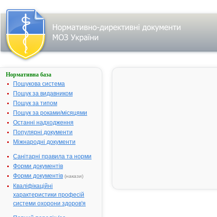
Нормативна база
Про державну
реєстрацію
Пошукова система
(перереєстрацію)
Пошук за видавником
лікарських
Пошук за типом
засобів та
внесення змін у
Пошук за роками/місяцями
реєстраційні
Останні надходження
матеріали
Популярні документи
№ 161;
Міжнародні документи
прийнятий:
04-04-2007;
Санітарні правила та норми
втратив
чинність
Форми документів
Видавник:
Міністерство
Форми документів
(накази)
охорони
Кваліфікаційні
здоров'я
України
характеристики професій
Тип
системи охорони здоров'я
документа:
Наказ
,
Перелік