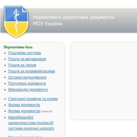
Нормативна база
Параметри
пошуку:
Пошукова система
Пошук за видавником
Всі фармакотерапевтичні групи
Пошук за типом
Засоби, які регулюють
метаболічні процеси
Пошук за роками/місяцями
Ферментні препарати
Останні надходження
та інгібітори ферментів
Популярні документи
Ферментні
Міжнародні документи
препарати, які
Санітарні правила та норми
використовуються
Форми документів
переважно при
гнійно-
Форми документів
(накази)
некротичних
Кваліфікаційні
процесах
характеристики професій
Знайдено:
12.
системи охорони здоров'я