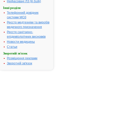
Нефасовані ЛЗ (In bulk)
Інші розділи
Телефонний довідник
Результати
системи МОЗ
пошуку:
Реєстр медтехніки та виробів
СТРЕПТОЛАВЕН -
медичного призначення
1.
інструкція
Реєстр санітарно-
Термін дії
епідеміологічних висновків
реєстраційного
посвідчення закінчився
Новости медицины
07.03.2013 р.
Виробник:
ЗАТ
Статьи
"Фармацевтична фірма
"Дарниця", м. Київ,
Зворотній зв'язок
Україна
Розміщення реклами
Форма випуску:
Мазь по
30 г у тубах, по 500 г
Зворотній зв'язок
або по 1000 г у банках
Показання:
Рани з
гнійною ексудацією при
гострих гній них зах-нях
м'яких тканин,
діабетичній, ате
росклеротичній гангрені.
Видалення некро тичних
тканин з поверхні
післяопераційних,
посттравматичних ран,
трофічних виразок,
опіків,ускладнених
розвитком гнійних про ц
Фармакотерапевтична
група:
Ферментні
препарати, які