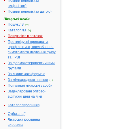
Фільтр
Повний перелік (за
результатів
алфавітом)
пошуку за
Повний перелік (за датою)
першою
літерою
Лікарські засоби
назви:
Пошук ЛЗ
(+)
А
|
Каталог ЛЗ
(+)
Б
|
Пошук ліків в аптеках
В
|
Г
|
Противірусні препарати;
Д
|
Е
|
профілактика, послаблення
Ж
|
симптомів та лікування грипу
З
|
І
|
та ГРВІ
Й
|
За фармакотерапевтичними
К
|
Л
|
групами
М
|
За лікарською формою
Н
|
О
|
За міжнародною назвою
(+)
П
|
Р
|
Популярні лікарські засоби
С
|
Задекларовані оптово-
Т
|
У
|
відпускні ціни на ліки
Ф
|
Х
|
Каталог виробників
Ц
|
Ч
|
Ш
|
Субстанції
Ю
|
Я
|
Лікарська рослинна
без
сировина
фільтру