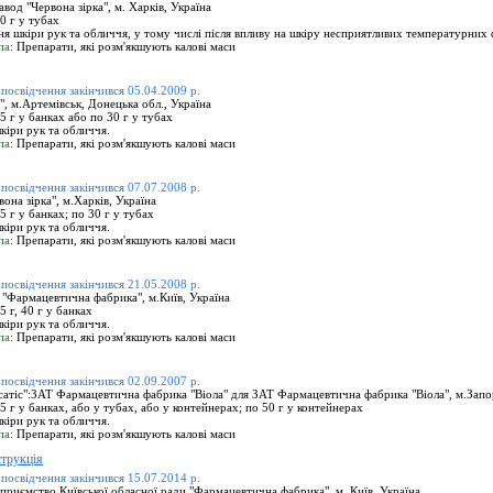
од "Червона зірка", м. Харків, Україна
0 г у тубах
я шкіри рук та обличчя, у тому числі після впливу на шкіру несприятливих температурних 
па:
Препарати, які розм'якшують калові маси
 посвідчення закінчився 05.04.2009 р.
 м.Артемівськ, Донецька обл., Україна
 г у банках або по 30 г у тубах
іри рук та обличчя.
па:
Препарати, які розм'якшують калові маси
 посвідчення закінчився 07.07.2008 р.
на зiрка", м.Харків, Україна
 г у банках; по 30 г у тубах
іри рук та обличчя.
па:
Препарати, які розм'якшують калові маси
 посвідчення закінчився 21.05.2008 р.
"Фармацевтична фабрика", м.Київ, Україна
 г, 40 г у банках
іри рук та обличчя.
па:
Препарати, які розм'якшують калові маси
 посвідчення закінчився 02.09.2007 р.
атіс":ЗАТ Фармацевтична фабрика "Віола" для ЗАТ Фармацевтична фабрика "Віола", м.Запо
 г у банках, або у тубах, або у контейнерах; по 50 г у контейнерах
іри рук та обличчя.
па:
Препарати, які розм'якшують калові маси
трукція
 посвідчення закінчився 15.07.2014 р.
риємство Київської обласної ради "Фармацевтична фабрика", м. Київ, Україна