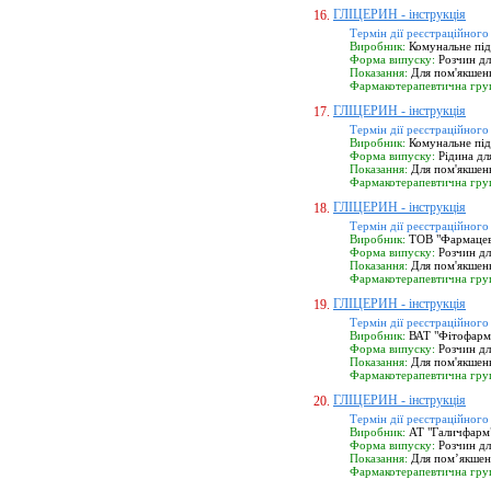
ГЛІЦЕРИН - інструкція
16.
Термін дії реєстраційного
Виробник:
Комунальне під
Форма випуску:
Розчин дл
Показання:
Для пом'якшенн
Фармакотерапевтична гру
ГЛІЦЕРИН - інструкція
17.
Термін дії реєстраційного
Виробник:
Комунальне під
Форма випуску:
Рідина дл
Показання:
Для пом'якшенн
Фармакотерапевтична гру
ГЛІЦЕРИН - інструкція
18.
Термін дії реєстраційного
Виробник:
ТОВ "Фармацевт
Форма випуску:
Розчин дл
Показання:
Для пом'якшенн
Фармакотерапевтична гру
ГЛІЦЕРИН - інструкція
19.
Термін дії реєстраційного
Виробник:
ВАТ "Фітофарм",
Форма випуску:
Розчин дл
Показання:
Для пом'якшенн
Фармакотерапевтична гру
ГЛІЦЕРИН - інструкція
20.
Термін дії реєстраційного
Виробник:
АТ "Галичфарм",
Форма випуску:
Розчин дл
Показання:
Для пом’якшенн
Фармакотерапевтична гру