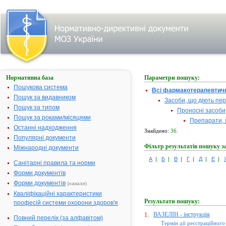
Нормативна база
Параметри пошуку:
Пошукова система
Всі фармакотерапевтичн
Пошук за видавником
Засоби, що діють пе
Пошук за типом
Проносні засоби
Пошук за роками/місяцями
Препарати, 
Останні надходження
Знайдено:
36.
Популярні документи
Фільтр результатів пошуку з
Міжнародні документи
А
|
Б
|
В
|
Г
|
Д
|
Е
|
Санітарні правила та норми
Форми документів
Форми документів
(накази)
Кваліфікаційні характеристики
Результати пошуку:
професій системи охорони здоров'я
ВАЗЕЛІН - інструкція
1.
Повний перелік (за алфавітом)
Термін дії реєстраційного