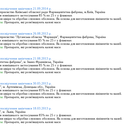
 посвідчення закінчився 21.09.2014 р.
приємство Київської обласної ради Фармацевтична фабрика, м.Київ, Україна
я зовнішнього застосування 85 % по 25 г у флаконах
я шкіри та обробки слизових оболонок. Як основа для виготовлення лініментів та мазей.
па:
Препарати, які розм'якшують калові маси
 посвідчення закінчився 26.08.2013 р.
приємство "Луганська обласна "Фармація", Фармацевтична фабрика, Україна
я зовнішнього застосування 85 % по 25 г у флаконах
я шкіри та обробки слизових оболонок. Як основа для виготовлення лініментів та мазей.
па:
Препарати, які розм'якшують калові маси
 посвідчення закінчився 21.08.2013 р.
ична фабрика", м. Івано-Франківськ, Україна
я зовнішнього застосування 85 % по 25 г у флаконах
я шкіри та обробки слизових оболонок. Як основа для виготовлення лініментів та мазей.
па:
Препарати, які розм'якшують калові маси
 посвідчення закінчився 30.05.2013 р.
 м. Артемівськ, Донецька обл., Україна
я зовнішнього застосування 85% по 25 г у флаконах
я шкіри та обробки слизових оболонок. Як основа для виготовлення лініментів та мазей.
па:
Препарати, які розм'якшують калові маси
 посвідчення закінчився 18.03.2013 р.
 м. Львів, Україна
я зовнішнього застосування 85% по 25 г у флаконах
я шкіри та обробки слизових оболонок. Як основа для виготовлення лініментів та мазей.
па:
Препарати, які розм'якшують калові маси