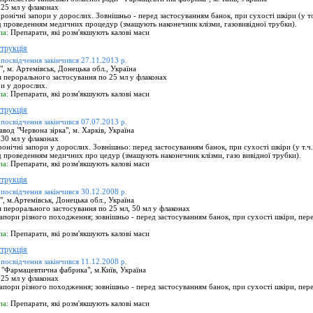
25 мл у флаконах
ронічні запори у дорослих. Зовнішньо - перед застосуванням банок, при сухості шкіри (у т
д проведенням медичних процедур (змащують наконечник клізми, газовивідної трубки).
па:
Препарати, які розм'якшують калові маси
трукція
 посвідчення закінчився 27.11.2013 р.
 м. Артемівськ, Донецька обл., Україна
 перорального застосування по 25 мл у флаконах
и у дорослих.
па:
Препарати, які розм'якшують калові маси
трукція
 посвідчення закінчився 07.07.2013 р.
од "Червона зірка", м. Харків, Україна
30 мл у флаконах
онічні запори у дорослих. Зовнішньо: перед застосуванням банок, при сухості шкіри (у т.ч.
д проведенням медичних про цедур (змащують наконечник клізми, газо вивідної трубки).
па:
Препарати, які розм'якшують калові маси
трукція
 посвідчення закінчився 30.12.2008 р.
 м.Артемівськ, Донецька обл., Україна
 перорального застосування по 25 мл, 50 мл у флаконах
апори різного походження; зовнішньо - перед застосуванням банок, при сухості шкіри, пе
па:
Препарати, які розм'якшують калові маси
трукція
 посвідчення закінчився 11.12.2008 р.
"Фармацевтична фабрика", м.Київ, Україна
25 мл у флаконах
апори різного походження; зовнішньо - перед застосуванням банок, при сухості шкіри, пе
па:
Препарати, які розм'якшують калові маси