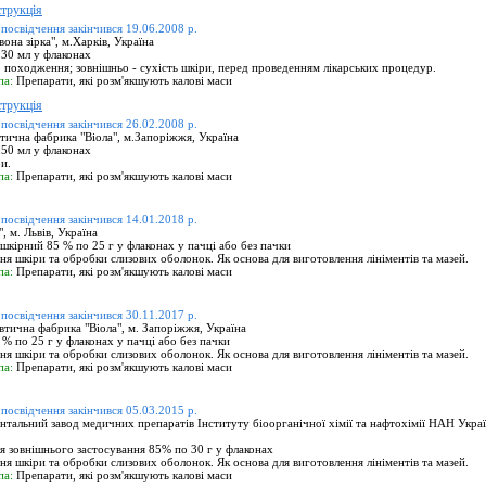
трукція
 посвідчення закінчився 19.06.2008 р.
на зiрка", м.Харків, Україна
30 мл у флаконах
 походження; зовнішньо - сухість шкіри, перед проведенням лікарських процедур.
па:
Препарати, які розм'якшують калові маси
трукція
 посвідчення закінчився 26.02.2008 р.
ична фабрика "Віола", м.Запоріжжя, Україна
50 мл у флаконах
и.
па:
Препарати, які розм'якшують калові маси
 посвідчення закінчився 14.01.2018 р.
 м. Львів, Україна
шкірний 85 % по 25 г у флаконах у пачці або без пачки
я шкіри та обробки слизових оболонок. Як основа для виготовлення лініментів та мазей.
па:
Препарати, які розм'якшують калові маси
 посвідчення закінчився 30.11.2017 р.
ична фабрика "Віола", м. Запоріжжя, Україна
% по 25 г у флаконах у пачці або без пачки
я шкіри та обробки слизових оболонок. Як основа для виготовлення лініментів та мазей.
па:
Препарати, які розм'якшують калові маси
 посвідчення закінчився 05.03.2015 р.
альний завод медичних препаратів Інституту біоорганічної хімії та нафтохімії НАН Україн
я зовнішнього застосування 85% по 30 г у флаконах
я шкіри та обробки слизових оболонок. Як основа для виготовлення лініментів та мазей.
па:
Препарати, які розм'якшують калові маси