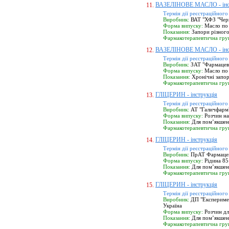
ВАЗЕЛІНОВЕ МАСЛО - інс
11.
Термін дії реєстраційного
Виробник:
ВАТ "ХФЗ "Черво
Форма випуску:
Масло по 
Показання:
Запори різного
Фармакотерапевтична гру
ВАЗЕЛІНОВЕ МАСЛО - інс
12.
Термін дії реєстраційного
Виробник:
ЗАТ "Фармацевт
Форма випуску:
Масло по 
Показання:
Хронічні запор
Фармакотерапевтична гру
ГЛІЦЕРИН - інструкція
13.
Термін дії реєстраційного
Виробник:
АТ "Галичфарм",
Форма випуску:
Розчин на
Показання:
Для пом’якшенн
Фармакотерапевтична гру
ГЛІЦЕРИН - інструкція
14.
Термін дії реєстраційного
Виробник:
ПрАТ Фармацевт
Форма випуску:
Рідина 85 
Показання:
Для пом’якшенн
Фармакотерапевтична гру
ГЛІЦЕРИН - інструкція
15.
Термін дії реєстраційного
Виробник:
ДП "Експеримент
Україна
Форма випуску:
Розчин дл
Показання:
Для пом’якшенн
Фармакотерапевтична гру