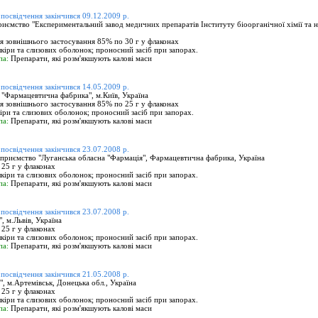
 посвідчення закінчився 09.12.2009 р.
иємство "Експериментальний завод медичних препаратів Інституту біоорганічної хімії та 
я зовнішнього застосування 85% по 30 г у флаконах
іри та слизових оболонок; проносний засіб при запорах.
па:
Препарати, які розм'якшують калові маси
 посвідчення закінчився 14.05.2009 р.
"Фармацевтична фабрика", м.Київ, Україна
я зовнішнього застосування 85% по 25 г у флаконах
ри та слизових оболонок; проносний засіб при запорах.
па:
Препарати, які розм'якшують калові маси
 посвідчення закінчився 23.07.2008 р.
приємство "Луганська обласна "Фармація", Фармацевтична фабрика, Україна
 25 г у флаконах
іри та слизових оболонок; проносний засіб при запорах.
па:
Препарати, які розм'якшують калові маси
 посвідчення закінчився 23.07.2008 р.
 м.Львів, Україна
 25 г у флаконах
іри та слизових оболонок; проносний засіб при запорах.
па:
Препарати, які розм'якшують калові маси
 посвідчення закінчився 21.05.2008 р.
 м.Артемівськ, Донецька обл., Україна
 25 г у флаконах
іри та слизових оболонок; проносний засіб при запорах.
па:
Препарати, які розм'якшують калові маси