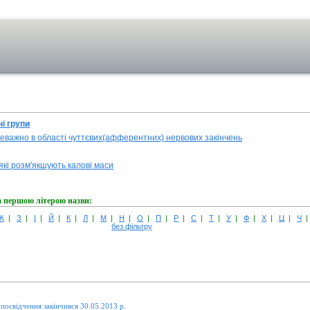
і групи
реважно в області чуттєвих(афферентних) нервових закінчень
які розм'якшують калові маси
а першою літерою назви:
Ж
|
З
|
І
|
Й
|
К
|
Л
|
М
|
Н
|
О
|
П
|
Р
|
С
|
Т
|
У
|
Ф
|
Х
|
Ц
|
Ч
без фільтру
 посвідчення закінчився 30.05.2013 р.