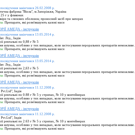
 посвідчення закінчився 26.02.2008 р.
ична фабрика "Віола", м.Запоріжжя, Україна
 25 г у флаконах
іри та слизових оболонок; проносний засіб при запорах
па:
Препарати, які розм'якшують калові маси
Ї АМЕДА - інструкція
 посвідчення закінчився 13.05.2014 р.
т. Лтд., Індія
ії ректальні по 0,88 г № 5
я шлунка, особливо у тих випадках, коли застосування пероральних препаратів неможливе.
па:
Препарати, які розм'якшують калові маси
Ї АМЕДА - інструкція
 посвідчення закінчився 13.05.2014 р.
т. Лтд., Індія
ії ректальні по 2,63 г № 5
я шлунка, особливо у тих випадках, коли застосування пероральних препаратів неможливе.
па:
Препарати, які розм'якшують калові маси
Ї АМЕДА - інструкція
 посвідчення закінчився 11.12.2008 р.
vt.Ltd", Індія
ії ректальні по 0.88 г № 5 у стрипах, № 10 у контейнерах
я шлунка, особливо у тих випадках, коли застосування пероральних препаратів неможливе.
па:
Препарати, які розм'якшують калові маси
Ї АМЕДА - інструкція
 посвідчення закінчився 11.12.2008 р.
vt.Ltd", Індія
ії ректальні по 2.63 г № 5 у стрипах, № 10 у контейнерах
я шлунка, особливо у тих випадках, коли застосування пероральних препаратів неможливе.
па:
Препарати, які розм'якшують калові маси