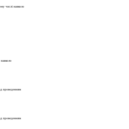
ому числі навколо
 навколо
ред проведенням
ред проведенням