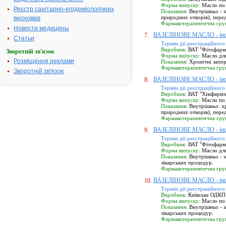
Форма випуску:
Масло по 
Реєстр санітарно-епідеміологічних
Показання:
Внутрішньо - х
природних отворів), пере
висновків
Фармакотерапевтична гру
Новости медицины
ВАЗЕЛІНОВЕ МАСЛО - інс
7.
Статьи
Термін дії реєстраційного
Виробник:
ВАТ "Фітофарм",
Зворотній зв'язок
Форма випуску:
Масло для
Розміщення реклами
Показання:
Хронічні запор
Фармакотерапевтична гру
Зворотній зв'язок
ВАЗЕЛІНОВЕ МАСЛО - інс
8.
Термін дії реєстраційного
Виробник:
ВАТ "Хімфармзав
Форма випуску:
Масло по 
Показання:
Внутрішньо: хр
природних отворів), пере
Фармакотерапевтична гру
ВАЗЕЛІНОВЕ МАСЛО - інс
9.
Термін дії реєстраційного
Виробник:
ВАТ "Фітофарм",
Форма випуску:
Масло для
Показання:
Внутрішньо - з
лікарських процедур.
Фармакотерапевтична гру
ВАЗЕЛІНОВЕ МАСЛО - інс
10.
Термін дії реєстраційного
Виробник:
Київське ОДКП 
Форма випуску:
Масло по 
Показання:
Внутрішньо - з
лікарських процедур.
Фармакотерапевтична гру