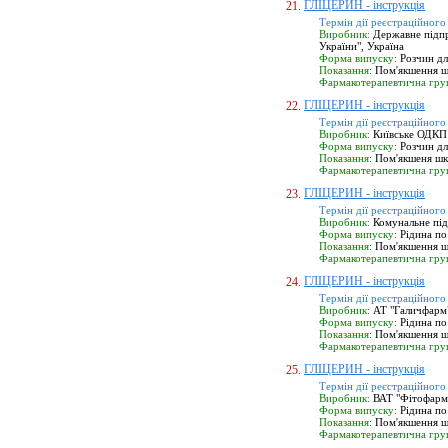
ГЛІЦЕРИН - інструкція
21.
Термін дії реєстраційного
Виробник:
Державне підпр
України", Україна
Форма випуску:
Розчин дл
Показання:
Пом'якшення шк
Фармакотерапевтична гру
ГЛІЦЕРИН - інструкція
22.
Термін дії реєстраційного
Виробник:
Київське ОДКП 
Форма випуску:
Розчин дл
Показання:
Пом'якшеня шкі
Фармакотерапевтична гру
ГЛІЦЕРИН - інструкція
23.
Термін дії реєстраційного
Виробник:
Комунальне під
Форма випуску:
Рідина по
Показання:
Пом'якшення шк
Фармакотерапевтична гру
ГЛІЦЕРИН - інструкція
24.
Термін дії реєстраційного
Виробник:
АТ "Галичфарм",
Форма випуску:
Рідина по
Показання:
Пом'якшення шк
Фармакотерапевтична гру
ГЛІЦЕРИН - інструкція
25.
Термін дії реєстраційного
Виробник:
ВАТ "Фітофарм",
Форма випуску:
Рідина по
Показання:
Пом'якшення шк
Фармакотерапевтична гру