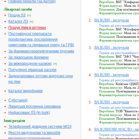
Повний перелік (за датою)
Виробник:
ВАТ "Хімфармзав
Форма випуску:
Мазь по 3
Лікарські засоби
Показання:
Для пом'якшенн
Фармакотерапевтична гру
Пошук ЛЗ
(+)
ВАЗЕЛІН - інструкція
2.
Каталог ЛЗ
(+)
Термін дії реєстраційного
Пошук ліків в аптеках
Виробник:
ВАТ "Фітофарм",
Форма випуску:
Мазь по 25
Противірусні препарати;
Показання:
Пом'якшення шк
профілактика, послаблення
Фармакотерапевтична гру
симптомів та лікування грипу та ГРВІ
ВАЗЕЛІН - інструкція
3.
За фармакотерапевтичними групами
Термін дії реєстраційного
Виробник:
ВАТ "ХФЗ "Черво
За лікарською формою
Форма випуску:
Мазь по 25
За міжнародною назвою
Показання:
Пом'якшення шк
(+)
Фармакотерапевтична гру
Популярні лікарські засоби
ВАЗЕЛІН - інструкція
4.
Задекларовані оптово-відпускні ціни
Термін дії реєстраційного
на ліки
Виробник:
Київське ОДКП 
Форма випуску:
Мазь по 25
Каталог виробників
Показання:
Пом'якшення шк
Фармакотерапевтична гру
Субстанції
ВАЗЕЛІН - інструкція
5.
Лікарська рослинна сировина
Термін дії реєстраційного
Виробник:
ТОВ "Квантум с
Нефасовані ЛЗ (In bulk)
Форма випуску:
Мазь по 25
Показання:
Пом'якшення шк
Інші розділи
Фармакотерапевтична гру
Телефонний довідник системи МОЗ
ВАЗЕЛІНОВЕ МАСЛО - інс
6.
Реєстр медтехніки та виробів
Термін дії реєстраційного
медичного призначення
Виробник:
Комунальне підп