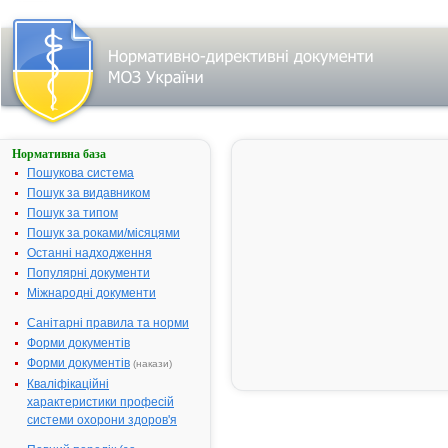
Нормативна база
Параметри
пошуку:
Пошукова система
Пошук за видавником
Всі фармакотерапевтичні
групи
Пошук за типом
Засоби, що діють
Пошук за роками/місяцями
переважно в області
Останні надходження
чуттєвих(афферентних)
Популярні документи
нервових закінчень
Міжнародні документи
Проносні засоби
Санітарні правила та норми
Знайдено:
286.
Форми документів
Фільтр
Форми документів
(накази)
результатів
Кваліфікаційні
пошуку за
характеристики професій
першою
літерою
системи охорони здоров'я
назви: