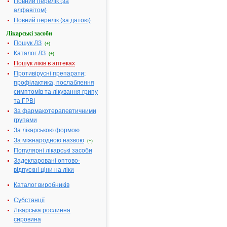
Повний перелік (за
А
|
алфавітом)
Б
|
В
|
Повний перелік (за датою)
Г
|
Д
|
Лікарські засоби
Е
|
Ж
|
Пошук ЛЗ
(+)
З
|
Каталог ЛЗ
І
|
(+)
Й
|
Пошук ліків в аптеках
К
|
Л
|
Противірусні препарати;
М
|
профілактика, послаблення
Н
|
О
|
симптомів та лікування грипу
П
|
та ГРВІ
Р
|
С
|
За фармакотерапевтичними
Т
|
групами
У
|
Ф
|
За лікарською формою
Х
|
Ц
|
За міжнародною назвою
(+)
Ч
|
Популярні лікарські засоби
Ш
|
Ю
|
Задекларовані оптово-
Я
|
без
відпускні ціни на ліки
фільтру
Каталог виробників
Субстанції
Лікарська рослинна
Результати
пошуку:
сировина