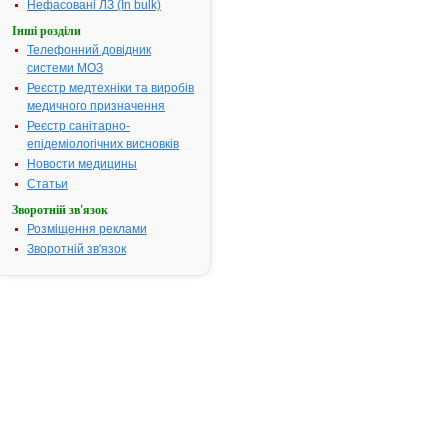
Нефасовані ЛЗ (In bulk)
АГІОЛАКС® -
1.
інструкція
Інші розділи
Термін дії
Телефонний довідник
реєстраційного
посвідчення
системи МОЗ
закінчився 21.12.2014
Реєстр медтехніки та виробів
р.
Виробник:
МАДАУС
медичного призначення
ГмбХ (виробник,
Реєстр санітарно-
відповідальний за
випуск продукту;
епідеміологічних висновків
виробник,
відповідальний за
Новости медицины
наповнення та
Статьи
пакування)/Мадаус
Фармасьютикалс
Зворотній зв'язок
Прайвіт Лімітед
(виробник,
Розміщення реклами
відповідальний за
виробництво
Зворотній зв'язок
продукту in bulk),
Німеччина/Індія
Форма випуску:
Гранули по 100 г, 250
г у контейнерах
Показання:
Короткочасне
лікування запорів.
Фармакотерапевтична
група:
Засоби, які
стимулюють
рецептори слизової
оболонки кишечнику
АГІОЛАКС® -
2.
інструкція