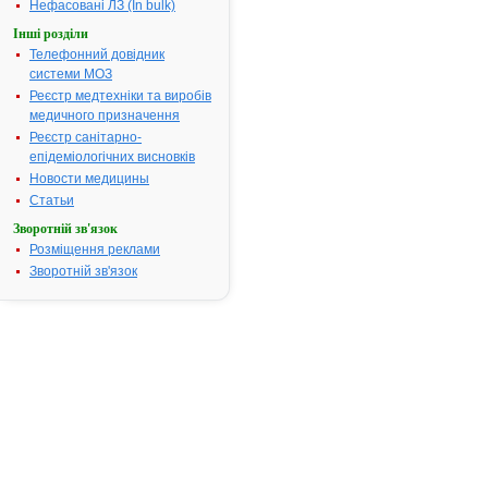
посвідчення
Нефасовані ЛЗ (In bulk)
закінчився.
Інші розділи
Пошук даних
Телефонний довідник
реєстрацію
системи МОЗ
препарату
Реєстр медтехніки та виробів
ЙОДОКСИД
медичного призначення
АТ код:
G01AX11
Реєстр санітарно-
Наказ МОЗ:
241 від 14.0
епідеміологічних висновків
Новости медицины
Статьи
Інструкція
Зворотній зв'язок
для
Розміщення реклами
застосування
Зворотній зв'язок
ЙОДОКСИД®
І
Н
С
Т
Р
У
К
Ц