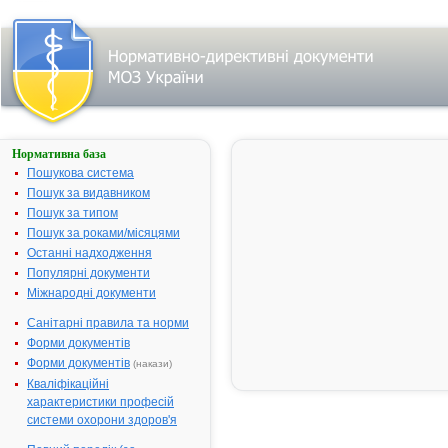
Нормативна база
ЙОДОКСИД®
Пошукова система
Назва:
ЙОДОКСИД
Пошук за видавником
Міжнародна
Povidone-iod
Пошук за типом
непатентована назва:
Пошук за роками/місяцями
Виробник:
ВАТ "Нижфа
Останні надходження
м.Нижній Но
Популярні документи
Російська Ф
Міжнародні документи
Лікарська форма:
Супозиторії
Санітарні правила та норми
Форма випуску:
Супозиторії
Форми документів
вагінальні п
Форми документів
(накази)
10 (5х2)
Кваліфікаційні
Діючі речовини:
1 супозитор
характеристики професій
містить пові
системи охорони здоров'я
йоду - 0.2 г