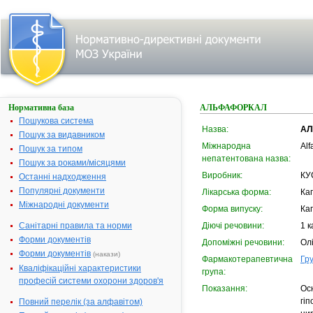
Нормативна база
АЛЬФАФОРКАЛ
Пошукова система
Назва:
АЛ
Пошук за видавником
Міжнародна
Alf
Пошук за типом
непатентована назва:
Пошук за роками/місяцями
Виробник:
КУ
Останні надходження
Популярні документи
Лікарська форма:
Ка
Міжнародні документи
Форма випуску:
Кап
Санітарні правила та норми
Діючі речовини:
1 к
Форми документів
Допоміжні речовини:
Ол
Форми документів
(накази)
Фармакотерапевтична
Гру
Кваліфікаційні характеристики
група:
професій системи охорони здоров'я
Показання:
Ос
гіп
Повний перелік (за алфавітом)