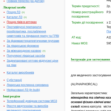
нир
Повний перелік (за датою)
Термін придатності:
2р.
Лікарські засоби
Пошук ЛЗ
Номер реєстраційного
Р.1
(+)
посвідчення:
Каталог ЛЗ
(+)
Пошук ліків в аптеках
Термін дії посвідчення:
з 2
Противірусні препарати;
Тер
профілактика, послаблення
По
симптомів та лікування грипу та ГРВІ
АТ код:
A1
За фармакотерапевтичними групами
Наказ МОЗ:
595
За лікарською формою
За міжнародною назвою
(+)
Популярні лікарські засоби
Інструкція для застосува
Задекларовані оптово-відпускні ціни
на ліки
Каталог виробників
для медичного застосуванн
Субстанції
(ALPHAPHORCAL)
Лікарська рослинна сировина
Нефасовані ЛЗ (In bulk)
Загальна характеристика:
Інші розділи
міжнародна та хімічна наз
Телефонний довідник системи МОЗ
основні фізико-хімічні вл
Реєстр медтехніки та виробів
склад
:
кожна капсула міст
медичного призначення