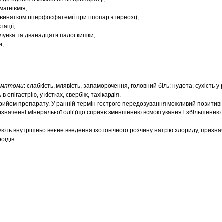
магніємія;
винятком гіперфосфатемії при гіпопар атиреозі);
тації;
лунка та дванадцяти палої кишки;
и;
имптоми
: слабкість, млявість, запаморочення, головний біль; нудота, сухість у 
 в епігастрію, у кістках, свербіж, тахікардія.
прийом препарату. У ранній термін гострого передозування можливий позитив
изначенні мінеральної олії (що сприяє зменшенню всмоктування і збільшенню
ують внутрішньо венне введення ізотонічного розчину натрію хлориду, призн
оїдів.