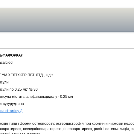
ЬФАФОРКАЛ
acalcidol
СУМ ХЕЛТХКЕР ПВТ. ЛТД., Індія
псули
сули по 0.25 мкг № 30
апсула містить: альфакальцидолу - 0.25 мкг
ія кукурудзяна
па вітаміну Д
новні типи і форми остеопорозу; остеодистрофія при хронічній нирковій недос
опаратиреоз, псевдогіпопаратиреоз; гіперпаратиреоз; рахіт і остеомаляція; с