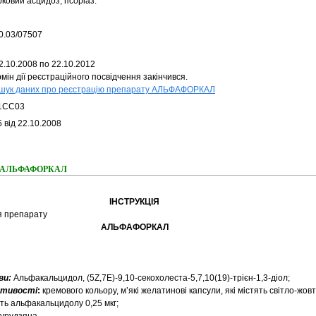
ковий асцидоз; псоріаз.
0.03/07507
2.10.2008 по 22.10.2012
мін дії реєстраційного посвідчення закінчився.
шук даних про реєстрацію препарату АЛЬФАФОРКАЛ
1CC03
 від 22.10.2008
ння АЛЬФАФОРКАЛ
ІНСТРУКЦІЯ
я препарату
АЛЬФАФОРКАЛ
ви:
Альфакальцидол, (5Z,7E)-9,10-секохолеста-5,7,10(19)-трієн-1,3-діол;
астивості
:
кремового кольору, м’які желатинові капсули, які містять світло-жовт
ить альфакальцидолу 0,25 мкг;