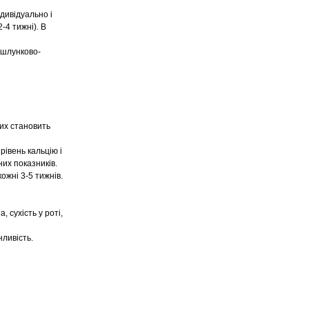
дивідуально і
-4 тижні). В
 шлунково-
их становить
івень кальцію і
них показників.
ожні 3-5 тижнів.
, сухість у роті,
нливість.