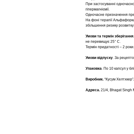
При застосуванні одночасно
гіпермагніємії.
Одночасне призначення препа
На фоні терапії Альфафорка
збільшення ризику розвитку 
Умови та термін зберігання
не перевищує 25° С.
Термін придатності – 2 роки
Умови відпуску
. За рецепто
Упаковка
. По 10 капсул у бл
Виробник.
“Кусум Хелтхкер”
Адреса.
21/4, Bhagat Singh 