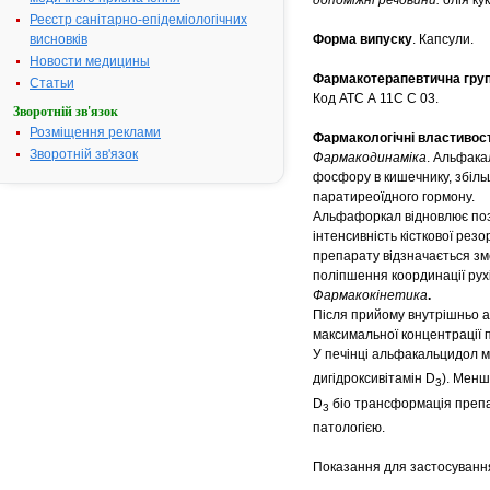
допоміжні речовини:
олія ку
Реєстр санітарно-епідеміологічних
висновків
Форма випуску
. Капсули.
Новости медицины
Фармакотерапевтична гру
Статьи
Код АТС А 11С С 03.
Зворотній зв'язок
Розміщення реклами
Фармакологічні властивост
Зворотній зв'язок
Фармакодинаміка
. Альфака
фосфору в кишечнику, збільш
паратиреоїдного гормону.
Альфафоркал відновлює пози
інтенсивність кісткової рез
препарату відзначається зм
поліпшення координації рухі
Фармакокінетика
.
Після прийому внутрішньо 
максимальної концентрації п
У печінці альфакальцидол м
дигідроксивітамін D
). Менш
3
D
біо трансформація препар
3
патологією.
Показання для застосуванн