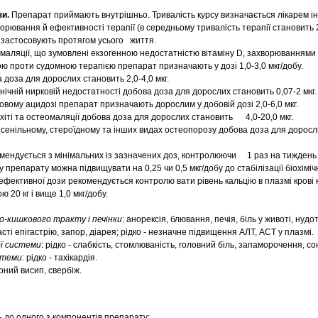
зи.
Препарат приймають внутрішньо. Тривалість курсу визначається лікарем ін
орювання й ефективності терапії (в середньому тривалість терапії становить 2
 застосовують протягом усього життя.
омаляції, що зумовлені екзогенною недостатністю вітаміну D, захворюваннями
ою проти судомною терапією препарат призначають у дозі 1,0-3,0 мкг/добу.
 доза для дорослих становить 2,0-4,0 мкг.
ічній нирковій недостатності добова доза для дорослих становить 0,07-2 мкг.
овому ацидозі препарат призначають дорослим у добовій дозі 2,0-6,0 мкг.
іті та остеомаляції добова доза для дорослих становить 4,0-20,0 мкг.
сенільному, стероїдному та інших видах остеопорозу добова доза для доросл
мендується з мінімальних із зазначених доз, контролюючи 1 раз на тиждень р
 препарату можна підвищувати на 0,25 чи 0,5 мкг/добу до стабілізації біохіміч
ефективної дози рекомендується контролю вати рівень кальцію в плазмі крові к
ю 20 кг і вище 1,0 мкг/добу.
о-кишкового тракту і печінки
: анорексія, блювання, печія, біль у животі, нудота
сті епігастрію, запор, діарея; рідко - незначне підвищення АЛТ, АСТ у плазмі.
ї системи
: рідко - слабкість, стомлюваність, головний біль, запаморочення, со
стеми
: рідко - тахікардія.
кірний висип, свербіж.
 до одного з компонентів препарату;