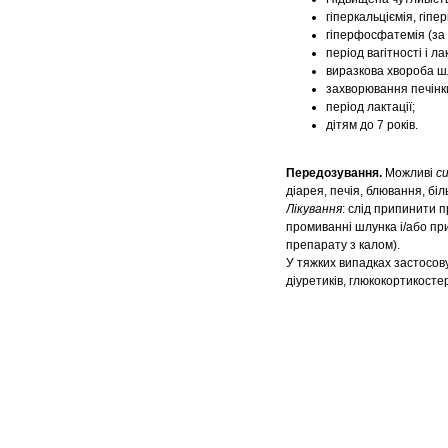
гіперкальціємія, гіпер
гіперфосфатемія (за 
період вагітності і лак
виразкова хвороба ш
захворювання печінк
період лактації;
дітям до 7 років.
Передозування.
Можливі
с
діарея, печія, блювання, біль
Лікування
: слід припинити 
промиванні шлунка і/або пр
препарату з калом).
У тяжких випадках застосов
діуретиків, глюкокортикостер