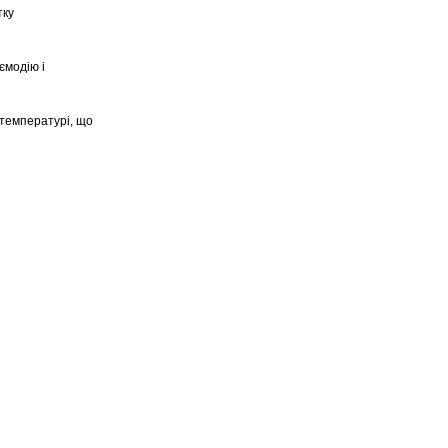
тку
ємодію і
и температурі, що