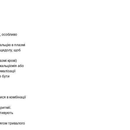
, особливо
альцію в плазмі
льцидолу, щоб
змі крові)
кальціємія або
малізації
е бути
ся в комбінації
ритмії.
ктивують
ягом тривалого