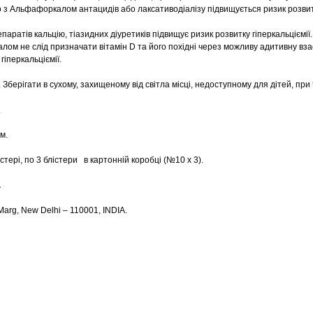
 з Альфафоркалом антацидів або лаксативодіалізу підвищується ризик розви
ратів кальцію, тіазидних діуретиків підвищує ризик розвитку гіперкальціємії.
лом не слід призначати вітамін D та його похідні через можливу адитивну вза
гіперкальціємії.
. Зберігати в сухому, захищеному від світла місці, недоступному для дітей, пр
.
м.
істері, по 3 блістери в картонній коробці (№10 х 3).
.
Marg, New Delhi – 110001, INDIA.