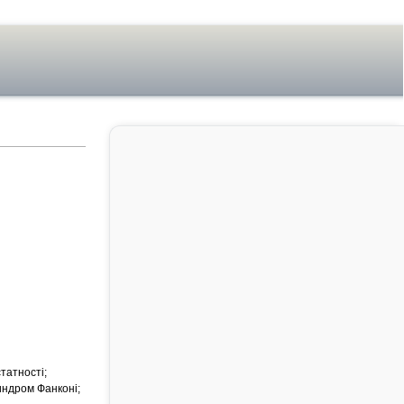
татності;
индром Фанконі;