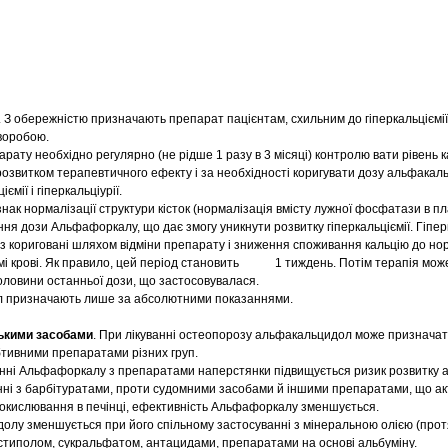
. З обережністю призначають препарат пацієнтам, схильним до гіперкальціємії
воробою.
рату необхідно регулярно (не рідше 1 разу в 3 місяці) контролю вати рівень к
за розвитком терапевтичного ефекту і за необхідності коригувати дозу альфака
ємії і гіперкальціурії.
знак нормалізації структури кісток (нормалізація вмісту лужної фосфатази в пла
ня дози Альфафоркалу, що дає змогу уникнути розвитку гіперкальціємії. Гіпер
 з кориговані шляхом відміни препарату і зниження споживання кальцію до нор
змі крові. Як правило, цей період становить 1 тиждень. Потім терапія мож
ловини останньої дози, що застосовувалася.
л призначають лише за абсолютними показаннями.
ськими засобами
. При лікуванні остеопорозу альфакальцидол може призначати
тивними препаратами різних груп.
ні Альфафоркалу з препаратами наперстянки підвищується ризик розвитку а
ні з барбітуратами, проти судомними засобами й іншими препаратами, що а
окислювання в печінці, ефективність Альфафоркалу зменшується.
лу зменшується при його спільному застосуванні з мінеральною олією (прот
естиполом, сукральфатом, антацидами, препаратами на основі альбуміну.