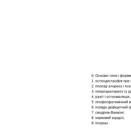
Основні типи і форми
остеодистрофія при х
гіпопар атиреоз і пс
гіперпаратиреоз (з у
рахіт і остеомаляція
гіпофосфатемічний ві
псевдо дефіцитний (в
синдром Фанконі;
нирковий ацидоз;
псоріаз.