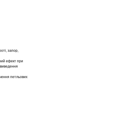
роті, запор,
ний ефект при
 виведення
ачення петльових