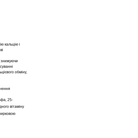
ю кальцію і
ві
м знижуючи
осуванні
цієвого обміну,
гнення
ьфа, 25-
дного вітаміну
 нирковою