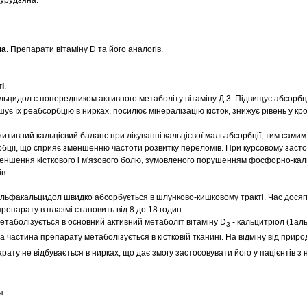
курудзяна.
па
. Препарати вітаміну D та його аналогів.
і
.
льцидол є попередником активного метаболіту вітаміну Д 3. Підвищує абсорбці
ує їх реабсорбцію в нирках, посилює мінералізацію кісток, знижує рівень у кро
тивний кальцієвий баланс при лікуванні кальцієвої мальабсорбції, тим сами
орбції, що сприяє зменшенню частоти розвитку переломів. При курсовому заст
еншення кісткового і м'язового болю, зумовленого порушенням фосфорно-каль
в.
альфакальцидол швидко абсорбується в шлунково-кишковому тракті. Час дося
репарату в плазмі становить від 8 до 18 годин.
етаболізується в основний активний метаболіт вітаміну D
- кальцитріол (1ал
3
а частина препарату метаболізується в кістковій тканині. На відміну від приро
ату не відбувається в нирках, що дає змогу застосовувати його у пацієнтів з
я.