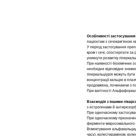
Особливості застосування
пацієнтам з сечокам’яною х
У період застосування препа
крові і сечі, спостерігати 
уникнути розвитку гіперкальці
При наявності біохімічних о
необхідне відповідне знижен
гіперкальціурія можуть бути
концентрації кальцію в пла
продовжена, починаючи з по
При вагітності Альфафорка
Взаємодія з іншими лікар
з естрогенами й антирезорб
При одночасному застосуван
При одночасному призначен
ферменти мікросомального 
Всмоктування альфакальцидо
часу), колестираміном, кол