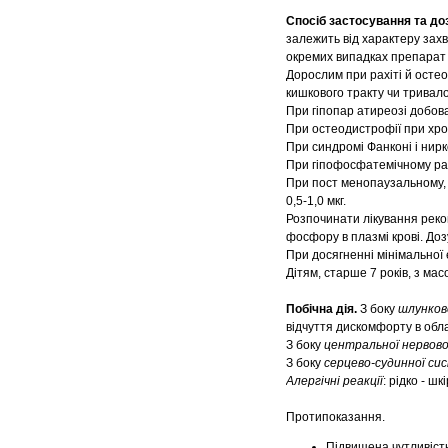
Спосіб застосування та до
залежить від характеру захв
окремих випадках препарат
Дорослим при рахіті й осте
кишкового тракту чи тривал
При гіпопар атиреозі добова
При остеодистрофії при хрон
При синдромі Фанконі і нирк
При гіпофосфатемічному рах
При пост менопаузальному, 
0,5-1,0 мкг.
Розпочинати лікування реко
фосфору в плазмі крові. Дозу
При досягненні мінімальної 
Дітям, старше 7 років, з масо
Побічна дія.
З боку
шлунков
відчуття дискомфорту в обла
З боку
центральної нервово
З боку
серцево-судинної си
Алергічні реакції
: рідко - ш
Протипоказання.
Підвищена чутливість