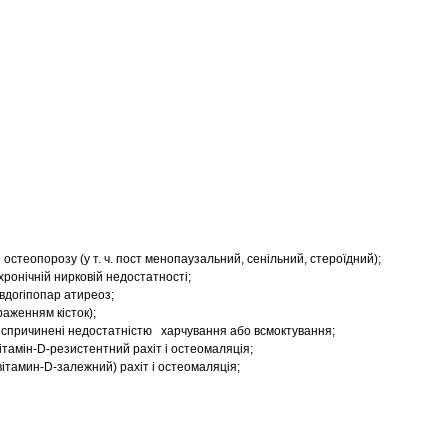
 остеопорозу (у т. ч. пост менопаузальний, сенільний, стероїдний);
ронічній нирковій недостатності;
евдогіпопар атиреоз;
раженням кісток);
, спричинені недостатністю харчування або всмоктування;
тамін-D-резистентний рахіт і остеомаляція;
ітамин-D-залежний) рахіт і остеомаляція;