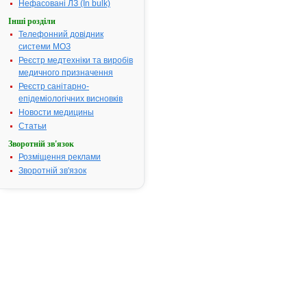
Нефасовані ЛЗ (In bulk)
посвідчення:
Інші розділи
Термін дії посвідчення:
з 14.05.2004
Телефонний довідник
14.05.2009
системи МОЗ
Термін дії
реєстраційн
Реєстр медтехніки та виробів
посвідчення
медичного призначення
закінчився.
Реєстр санітарно-
Пошук даних
епідеміологічних висновків
реєстрацію 
Новости медицины
ТАМОКСИФ
Статьи
АТ код:
L02BA01
Зворотній зв'язок
Наказ МОЗ:
384 від 02.0
Розміщення реклами
Зворотній зв'язок
Інструкція для
застосування
ТАМОКСИФЕН
ІНСТРУКЦІЯ
для
медичного
застосування