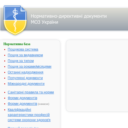
Нормативна база
ТАМОКСИФЕН
Пошукова система
Назва:
ТАМОКСИФ
Пошук за видавником
Міжнародна
Tamoxifen
Пошук за типом
непатентована назва:
Пошук за роками/місяцями
Виробник:
"Neon Antibio
Останні надходження
Pvt.Ltd." для
Популярні документи
"Keenmind
Міжнародні документи
Pharmaceuti
Санітарні правила та норми
Pvt.Ltd", Інді
Форми документів
Лікарська форма:
Таблетки
Форми документів
(накази)
Форма випуску:
Таблетки по
Кваліфікаційні
10 (10х1), №
характеристики професій
№ 100 (10х1
системи охорони здоров'я
блістерах