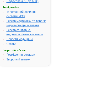
Нефасовані ЛЗ (In bulk)
Інші розділи
ІНСТРУКЦІЯ
Телефонний довідник
для
системи МОЗ
медичного
Реєстр медтехніки та виробів
застосування
медичного призначення
препарату
Реєстр санітарно-
епідеміологічних висновків
ЕНАП®
Новости медицины
(ENAP®)
Статьи
Загальна
Зворотній зв'язок
характеристика:
Розміщення реклами
Зворотній зв'язок
міжнародна
та
хімічна
назви:
еналаприл;
L-
пролін,
І-
[N-
[I-
(етоксикарбоніл)-3-