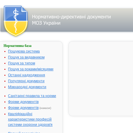
Нормативна база
ЕНАП®
Пошукова система
Назва:
ЕНАП®
Пошук за видавником
Міжнародна
Enalapril
Пошук за типом
непатентована назва:
Пошук за роками/місяцями
Виробник:
"KRKA d.d., 
Останні надходження
Словенія
Популярні документи
Міжнародні документи
Лікарська форма:
Тверді лікар
Форма випуску:
Таблетки 2.5
Санітарні правила та норми
Діючі речовини:
1 таблетка м
Форми документів
еналаприлу м
Форми документів
(накази)
Фармакотерапевтична
Інгібітори
Кваліфікаційні
група:
ангіотензи
характеристики професій
ферменту
системи охорони здоров'я
Показання:
Артеріальна 