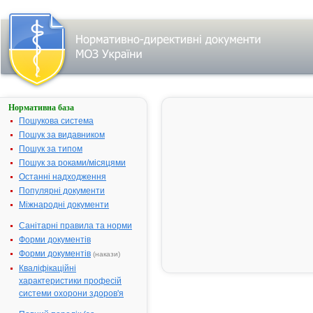
Нормативна база
АРИТМІЛ
Пошукова система
Назва:
АРИТМІЛ
Пошук за видавником
Міжнародна
Amiodarone
Пошук за типом
непатентована назва:
Пошук за роками/місяцями
Виробник:
ЗАТ НВЦ
Останні надходження
“Борщагівсь
Популярні документи
хімiко-
Міжнародні документи
фармацевти
Санітарні правила та норми
завод”, м.Киї
Україна
Форми документів
Форми документів
(накази)
Лікарська форма:
Розчин для і
Кваліфікаційні
Форма випуску:
Розчин для і
характеристики професій
50 мг/мл, по 
системи охорони здоров'я
ампулах № 