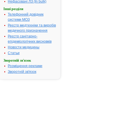
скорочень
Нефасовані ЛЗ (In bulk)
шлуночків;
Інші розділи
тахікардія,
Телефонний довідник
пов’язана з
системи МОЗ
синдромом
Реєстр медтехніки та виробів
Вольффа-
медичного призначення
Паркінсона-
Реєстр санітарно-
документова
епідеміологічних висновків
симптоматич
Новости медицины
шлуночкові
порушення р
Статьи
що призводя
Зворотній зв'язок
непрацездат
Розміщення реклами
Серцево-ле
Зворотній зв'язок
реанімація 
зупинці серц
виникла вна
фібриляції
шлуночків, т
резистентн
зовнішньої
електроімпу
терапії.
Термін придатності:
2р
Номер реєстраційного
UA/1438/01/