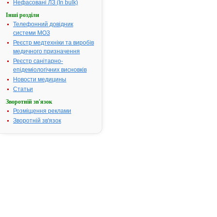
(атеросклер
Нефасовані ЛЗ (In bulk)
переміжною
Інші розділи
кульгавістю),
Телефонний довідник
цукрового ді
системи МОЗ
(діабетична
Реєстр медтехніки та виробів
ангіопатія),
медичного призначення
запалення
Реєстр санітарно-
(облітеруюч
епідеміологічних висновків
ендартеріїт)
дистрофічн
Новости медицины
розладів
Статьи
(посттромб
Зворотній зв'язок
синдром, тр
Розміщення реклами
виразка, ган
Зворотній зв'язок
обмороженн
ангіонейропа
(парестезія,
акроціаноз,
Рейно);– ро
цереброваск
циркуляції (
викликаний
атеросклеро
наприклад,
зниження зд