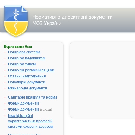
Нормативна база
АГАПУРИН®
600 РЕТАРД
Пошукова система
Пошук за видавником
Назва:
АГАПУРИН®
Пошук за типом
РЕТАРД
Пошук за роками/місяцями
Міжнародна
Pentoxifyllin
Останні надходження
непатентована назва:
Популярні документи
Виробник:
АТ "Зентіва"
Міжнародні документи
Республіка
Санітарні правила та норми
Лікарська форма:
Таблетки, вк
Форми документів
оболонкою
Форми документів
(накази)
Форма випуску:
Таблетки, вк
Кваліфікаційні
оболонкою,
характеристики професій
пролонговано
системи охорони здоров'я
600 мг № 20 
Діючі речовини:
1 таблетка м