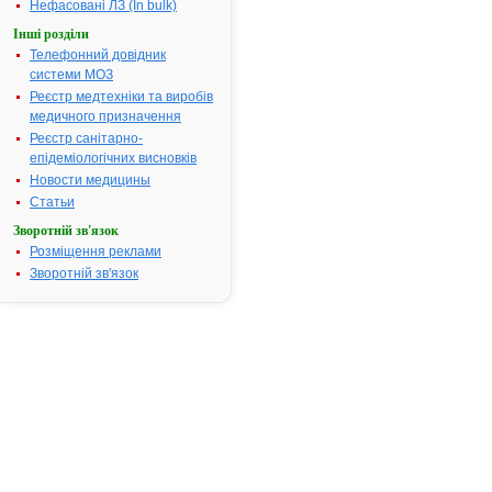
компонент а
Нефасовані ЛЗ (In bulk)
терапії у жін
Інші розділи
збільшенням
Телефонний довідник
лімфатичних 
системи МОЗ
резекції пер
Реєстр медтехніки та виробів
молочної зал
медичного призначення
ендометрія, 
Реєстр санітарно-
передміхуро
епідеміологічних висновків
легень, шлун
щитоподібно
Новости медицины
несеміномат
Статьи
яєчок, перех
Зворотній зв'язок
сечового міх
Розміщення реклами
гепатоцелюл
Зворотній зв'язок
Термін придатності:
4р.
Номер реєстраційного
UA/4762/01/
посвідчення:
Термін дії посвідчення:
з 27.02.2006
Термін дії р
посвідчення 
Пошук даних
реєстрацію 
АДРИБЛАС
ШВИДКОРО