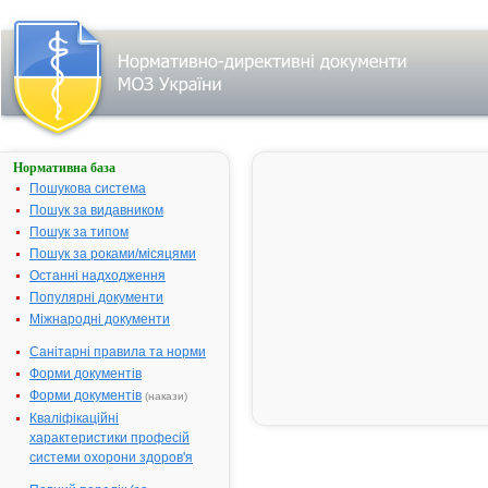
Нормативна база
АДРИБЛАСТИН
ШВИДКОРОЗЧИННИЙ
Пошукова система
Пошук за видавником
Назва:
АДРИБЛАС
Пошук за типом
ШВИДКОРО
Пошук за роками/місяцями
Міжнародна
Doxorubicin
Останні надходження
непатентована назва:
Популярні документи
Виробник:
Пфайзер Італ
Міжнародні документи
Актавіс Італі
Італія
Санітарні правила та норми
Форми документів
Лікарська форма:
Порошок
Форми документів
(накази)
Форма випуску:
Порошок ліо
Кваліфікаційні
для приготу
характеристики професій
для інфузій 
системи охорони здоров'я
флаконах №
розчинником