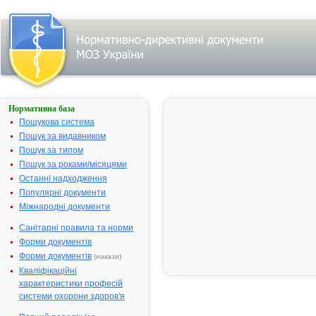
Нормативна база
АМІКС
1
Пошукова система
Пошук за видавником
Назва:
АМІКС 1
Пошук за типом
Міжнародна
Glimepiride
Пошук за роками/місяцями
непатентована назва:
Останні надходження
Виробник:
АТ "Зентіва"
Популярні документи
Республіка
Міжнародні документи
Лікарська форма:
Таблетки
Санітарні правила та норми
Форма випуску:
Таблетки по
Форми документів
10х3, № 10х
Форми документів
(накази)
10х12
Кваліфікаційні
Діючі речовини:
1 таблетка м
характеристики професій
глімепіриду 
системи охорони здоров'я
Допоміжні речовини:
Лактоза, це