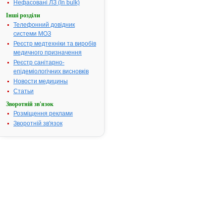
Нефасовані ЛЗ (In bulk)
посвідчення:
Інші розділи
Термін дії посвідчення:
з 28.11.2006
Телефонний довідник
28.11.2011
системи МОЗ
Термін дії
Реєстр медтехніки та виробів
реєстраційн
медичного призначення
посвідчення
Реєстр санітарно-
закінчився.
епідеміологічних висновків
Пошук даних
реєстрацію
Новости медицины
препарату А
Статьи
АТ код:
A10BB12
Зворотній зв'язок
Наказ МОЗ:
777 від 28.1
Розміщення реклами
Зворотній зв'язок
Інструкція
для
застосування
АМІКС 1
.
ІНСТРУКЦІЯ
для