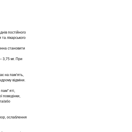
 днів постійного
 та лікарського
инна становити
 3,75 мг. При
ає на пам’ять,
ндрому відміни.
пам" яті,
ї поведінки,
та/або
апор, ослаблення