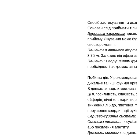
Спосіб застосування та доз
Сонован слід приймати тіль
Дорослим пацієнтам
призна
прийому. Лікування може бу
спостереження.
Пацієнтам літнього віку т
3,75 мг. Залежно від ефекти
Пацієнти з порушенням фун
необхідності в окремих випа
Побічна дія.
У рекомендован
дихальні та інші функції орг
В деяких випадках можлива 
ЦНС:
сонливість, слабкість,
ейфорія, нічні кошмари, пор
зниження лібідо, гіпотонія,
порушення координації рухі
Серцево-судинна система
:
Система травлення
: сухіс
або посилення апетиту.
Дихальна система
: задишка