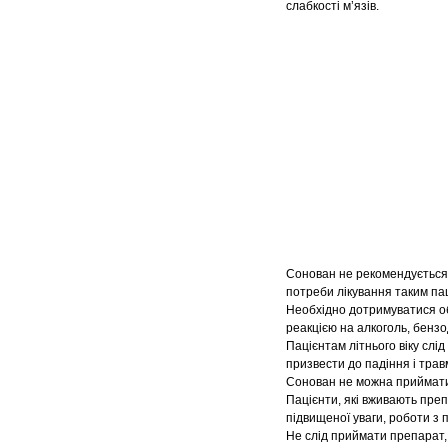
слабкості м’язів.
Сонован не рекомендується п
потреби лікування таким па
Необхідно дотримуватися об
реакцією на алкоголь, бензо
Пацієнтам літнього віку слі
призвести до падіння і трав
Сонован не можна приймати
Пацієнти, які вживають преп
підвищеної уваги, роботи з
Не слід приймати препарат,