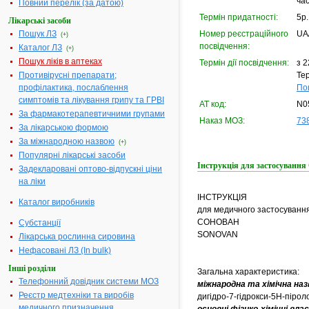
ча
Повний перелік (за датою)
Термін придатності:
5р.
Лікарські засоби
Пошук ЛЗ
Номер реєстраційного
UA
(+)
посвідчення:
Каталог ЛЗ
(+)
Пошук ліків в аптеках
Термін дії посвідчення:
з 2
Противірусні препарати;
Тер
профілактика, послаблення
По
симптомів та лікування грипу та ГРВІ
АТ код:
N0
За фармакотерапевтичними групами
Наказ МОЗ:
738
За лікарською формою
За міжнародною назвою
(+)
Популярні лікарські засоби
Інструкція для застосуван
Задекларовані оптово-відпускні ціни
на ліки
ІНСТРУКЦІЯ
Каталог виробників
для медичного застосуванн
СОНОВАН
Субстанції
SONOVAN
Лікарська рослинна сировина
Нефасовані ЛЗ (In bulk)
Інші розділи
Загальна характеристика:
Телефонний довідник системи МОЗ
міжнародна та хімічна наз
Реєстр медтехніки та виробів
дигідро-7-гідрокси-5Н-піроло
медичного призначення