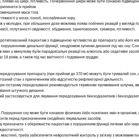
я, плями на шкірі, пітливість. Почервоніння шкіри може бути ознакою підвищено
 припинити їх прийом.
 зменшення маси тіла.
 тяжкості у ногах, озноб, послаблення зору.
 ніж у молодих, при збільшенні дози можлива поява побічних реакцій у вигляді п
ксії, сплутаності свідомості, збудження, занепокоєння, тремора, пітливості.
ротипоказаний пацієнтам з підвищеною чутливістю до препарату або його ком
 порушеннями дихальної функції, синдромом зупинки дихання під час сну. Со
в яких у минулому були парадоксальні реакції на алкоголь або седативні засо
 18 років, а також під час вагітності і годування груддю.
ередозування препарату (при прийомі до 370 мг) можуть бути тривалий сон, 
атозний стан з пригніченням або відсутністю рефлекторної діяльності.
ри гострому передозуванні рекомендується термінове промивання шлунка, в
ування штучного дихання.
й застосовується для лікування передозування бензодіазепінів і бензодіазе
.
Порушення сну може бути ознакою фізичних і/або психічних змін в організмі,
єнтів перед призначенням снодійних лікувальних засобів.
ід призначати з обережністю пацієнтам з порушенням функції печінки або ниро
едостатності.
міастенії, треба забезпечити неврологічний контроль у зв’язку з можливим 