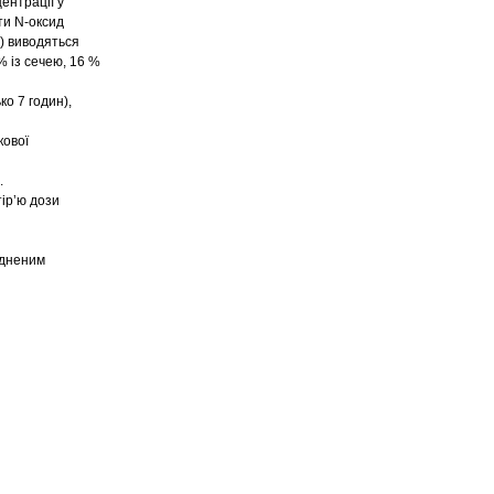
ентрації у
ти N-оксид
%) виводяться
% із сечею, 16 %
ко 7 годин),
кової
.
тір’ю дози
удненим