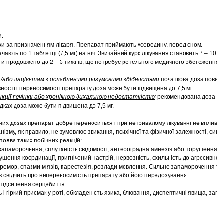
и.
ки за призначенням лікаря. Препарат приймають усередину, перед сном.
чають по 1 таблетці (7,5 мг) на ніч. Звичайний курс лікування становить 7 – 10
ти продовжено до 2 – 3 тижнів, що потребує ретельного медичного обстеження
а/або пацієнтам з ослабленими розумовими здібностями
початкова доза пов
вності і переносимості препарату доза може бути підвищена до 7,5 мг.
кції печінки або хронічною дихальною недостатністю
:
рекомендована доза –
дках доза може бути підвищена до 7,5 мг.
их дозах препарат добре переноситься і при нетривалому лікуванні не вплив
анізму, як правило, не зумовлює звикання, психічної та фізичної залежності, си
поява таких побічних реакцій:
 запаморочення, сплутаність свідомості, антероградна амнезія або порушення 
ушення координації, пригнічений настрій, нервозність, схильність до агресивно
 тремор, спазми м’язів, парестезія, розлади мовлення. Сильне запаморочення 
в свідчить про непереносимість препарату або його передозування.
 підсилення серцебиття.
ть і гіркий присмак у роті, обкладеність язика, блювання, диспептичні явища, з
.