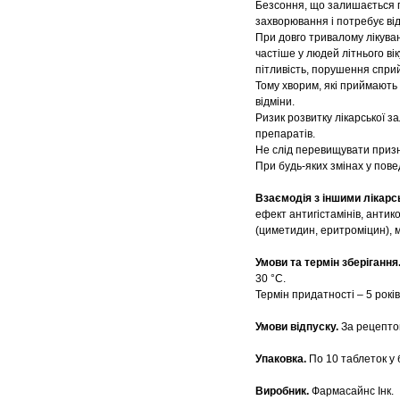
Безсоння, що залишається пі
захворювання і потребує від
При довго тривалому лікуван
частіше у людей літнього вік
пітливість, порушення спри
Тому хворим, які приймають 
відміни.
Ризик розвитку лікарської з
препаратів.
Не слід перевищувати призн
При будь-яких змінах у пове
Взаємодія з іншими лікарс
ефект антигістамінів, антик
(циметидин, еритроміцин), 
Умови та термін зберігання
30 °С.
Термін придатності – 5 років
Умови відпуску.
За рецепто
Упаковка.
По
10 таблеток у 
Виробник.
Фармасайнс Інк.