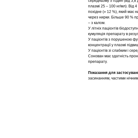
середньому 5 годин (від 3,8
плазмі 25 – 100 нг/мл). Від
похідне (» 12 %), який має 
через нирки. Більше 90 % пр
– з калом.
У літніх пацієнтів біодосту
кумуляція препарату в резул
У пацієнтів з порушеною фун
концентрації у плазмі підви
У пацієнтів зі слабким і се
Сонован має здатність прони
препарату.
Показання для застосуван
засинанням, частими нічним