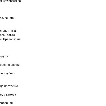
ї чутливості до
ідсиленого
понентів, а
нован також
би. Препарат не
нудота,
ведення рідини
пінподібних
 що протребує
к, а також з
посиленням