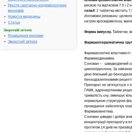
основні фізико-хімічні вл
Реєстр санітарно-епідеміологічних
рискою та відтиском 7.5 і Z 
висновків
склад:
1 таблетка містить 7,
допоміжні речовини
: целюло
Новости медицины
натрію кроскармелоза, магн
Статьи
Зворотній зв'язок
Форма випуску.
Таблетки, в
Розміщення реклами
Зворотній зв'язок
Фармакотерапевтична гру
Фармакологічні властивості.
Фармакодинаміка.
Сонован – швидкодіючий сно
циклопірролона. За хімічно
дією близький до бензодіаз
бензодіазепіновими рецепто
Препарат не зв’язується з 
ГАМК, адренергічними рецеп
тривалість сну, зменшує кіл
нормальною структурою фаз т
прокидання забезпечує норм
Фармакокінетика.
Сонован швидко і добре всмо
концентрації препарату в пла
протягом 14 днів не призвод