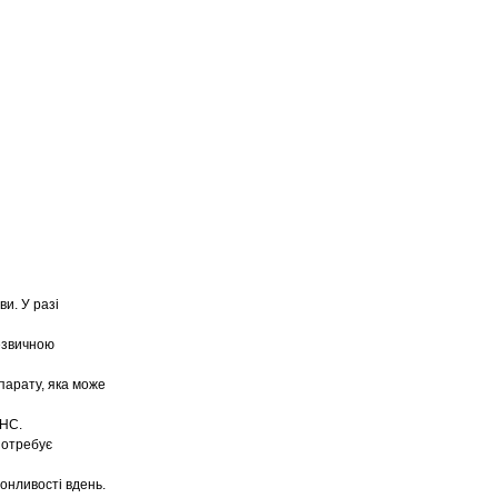
и. У разі
езвичною
парату, яка може
ЦНС.
потребує
онливості вдень.