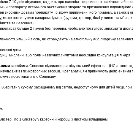
сля 7-10 днів лікування, свідчить про наявність первинного психічного або с
міни препарату, всебічного обстеження хворого та призначення відповідного 
ні високими дозами препарату і різкому припиненні його прийому, а також в о
у, може розвинутися синдром відміни (судоми, тремор, болі у животі та м" язах
йняття та безсоння).
препарат більше 2 тижнів без перерви, необхідно поступово знижувати дозу до
алежності більший в осіб, які страждають на алкогольну або лікарську залежніст
аченої дози.
дінці, мисленні або появі незвичних симптомів необхідна консультація лікаря.
ькими засобами.
Сонован підсилює пригнічу вальний ефект на ЦНС алкоголю
онвульсантів і психотропних засобів. Препарати, які пригнічують деякі ензими 
можуть посилювати дію Соновану.
.
Зберігати у сухому, захищеному від світла, недоступному для дітей місці, при
.
м.
блістері, по 1 блістеру у картонній коробці з листком вкладишем
.