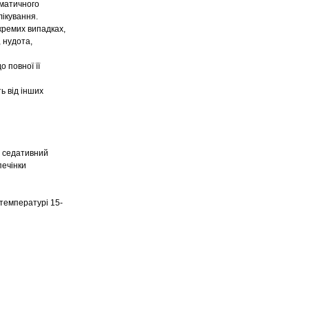
оматичного
лікування.
кремих випадках,
, нудота,
 повної її
ь від інших
, седативний
печінки
 температурі 15-