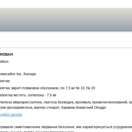
НОВАН
iklon
рмасайнс Інк., Канада
блетки
летки, вкриті плівковою оболонкою, по 7,5 мг № 10, № 20
аблетка містить: зопіклону - 7.5 мг
люлоза мікрокристалічна, лактоза безводна, крохмаль прежелатинізований, к
трію кроскармелоза, магнію стеарат, барвник блакитний Опадрі.
одійні засоби
тривале симптоматичне лікування безсоння, яке характеризується утруднени