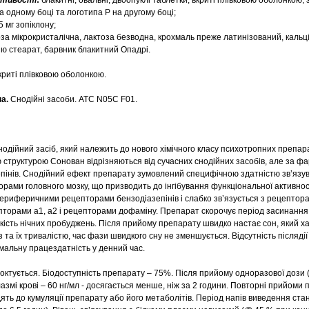
астивості
:
блакитні, овальні, двоопуклі таблетки, вкриті плівковою оболонкою, 
на одному боці та логотипа Р на другому боці;
5 мг зопіклону;
за мікрокристалічна, лактоза безводна, крохмаль преже латинізований, каль
ію стеарат, барвник блакитний Опадрі.
криті плівковою оболонкою.
па.
Снодійні засоби. АТС N05C F01.
дійний засіб, який належить до нового хімічного класу психотропних препара
ю структурою Сонован відрізняються від сучасних снодійних засобів, але за ф
епінів. Снодійний ефект препарату зумовлений специфічною здатністю зв’язу
рами головного мозку, що призводить до інгібування функціональної активнос
периферичними рецепторами бензодіазепінів і слабко зв’язується з рецептор
торами a1, a2 і рецепторами дофаміну. Препарат скорочує період засинання
ькість нічних пробуджень. Після прийому препарату швидко настає сон, який 
а їх тривалістю, час фази швидкого сну не зменшується. Відсутність післядії
альну працездатність у денний час.
ктується. Біодоступність препарату – 75%. Після прийому одноразової дози (7
змі крові – 60 нг/мл - досягається менше, ніж за 2 години. Повторні прийоми п
ять до кумуляції препарату або його метаболітів. Період напів виведення ста