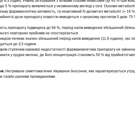
 до 6,5 годин). Рівень зв’язування з білками плазми невисокий (@ 45 % при конц
 4 до 5 % препарату виявляється у незміненому вигляді у сечі. Основні метаболі
низьку фармакологічну активність, та неактивний N-десметил метаболіт (» 16 
ийнятої дози препарату повністю виводиться з організму протягом 5 днів: 75 
пність препарату підвищена до 94 %, період напів виведення збільшений (близь
ьтаті повторних прийомів не спостерігається.
кцією печінки значно збільшений період напів виведення (11,9 години), час пі
щується до 3,5 години.
реднім ступенем ниркової недостатності фармакокінетика препарату не змінена
кати у грудне молоко, де його концентрація становить 50 % від прийнятої ма
ня.
Нетривале симптоматичне лікування безсоння, яке характеризується утр
и та/або ранніми прокиданнями.