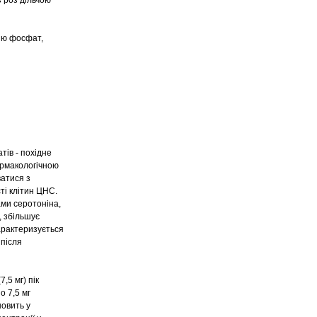
з роз дільчою
цію фосфат,
тів - похідне
армакологічною
ватися з
ті клітин ЦНС.
ами серотоніна,
, збільшує
характеризується
 після
,5 мг) пік
о 7,5 мг
новить у