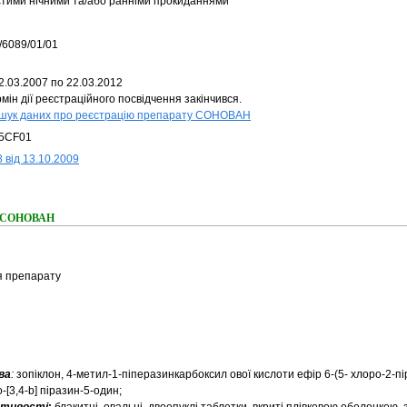
стими нічними та/або ранніми прокиданнями
/6089/01/01
2.03.2007 по 22.03.2012
мін дії реєстраційного посвідчення закінчився.
шук даних про реєстрацію препарату СОНОВАН
5CF01
 від 13.10.2009
ня СОНОВАН
я препарату
ва
:
зопіклон, 4-метил-1-піперазинкарбоксил ової кислоти ефір 6-(5- хлоро-2-пі
-[3,4-b] піразин-5-один;