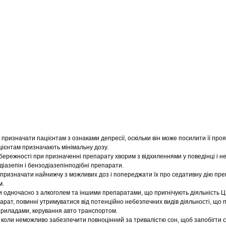
ризначати пацієнтам з ознаками депресії, оскільки він може посилити її прояв
цієнтам призначають мінімальну дозу.
ережності при призначенні препарату хворим з відхиленнями у поведінці і н
діазепін і бензодіазепінподібні препарати.
д призначати найнижчу з можливих доз і попереджати їх про седативну дію пре
м.
 одночасно з алкоголем та іншими препаратами, що пригнічують діяльність 
арат, повинні утримуватися від потенційно небезпечних видів діяльності, що 
 приладами, керування авто транспортом.
 коли неможливо забезпечити повноцінний за тривалістю сон, щоб запобігти с