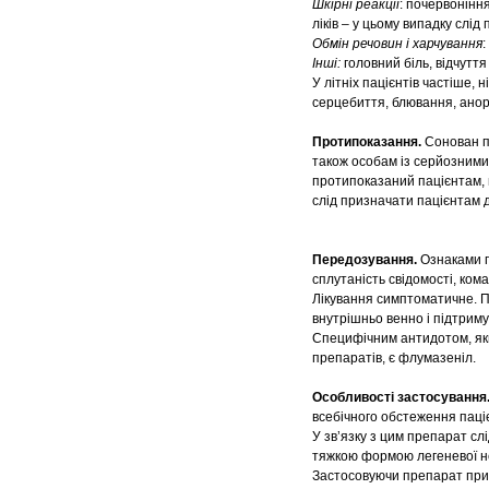
Шкірні реакції
: почервонінн
ліків – у цьому випадку слід
Обмін речовин і харчування
:
Інші:
головний біль, відчуття
У літніх пацієнтів частіше,
серцебиття, блювання, аноре
Протипоказання.
Сонован п
також особам із серйозними
протипоказаний пацієнтам, 
слід призначати пацієнтам до
Передозування.
Ознаками п
сплутаність свідомості, ком
Лікування
симптоматичне. П
внутрішньо венно і підтрим
Специфічним антидотом, яки
препаратів, є флумазеніл.
Особливості застосування
всебічного обстеження паці
У зв’язку з цим препарат сл
тяжкою формою легеневої н
Застосовуючи препарат при 