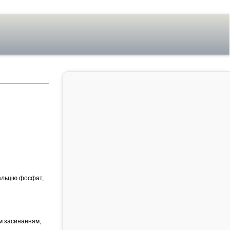
альцію фосфат,
м засинанням,