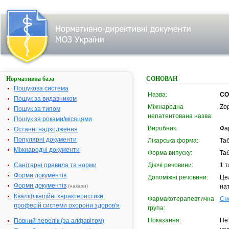
Нормативна база
СОНОВАН
Пошукова система
Назва:
СО
Пошук за видавником
Міжнародна
Zop
Пошук за типом
непатентована назва:
Пошук за роками/місяцями
Виробник:
Фа
Останні надходження
Популярні документи
Лікарська форма:
Та
Міжнародні документи
Форма випуску:
Таб
Санітарні правила та норми
Діючі речовини:
1 т
Форми документів
Допоміжні речовини:
Це
Форми документів
(накази)
на
Кваліфікаційні характеристики
Фармакотерапевтична
Сн
професій системи охорони здоров'я
група:
Показання:
Не
Повний перелік (за алфавітом)