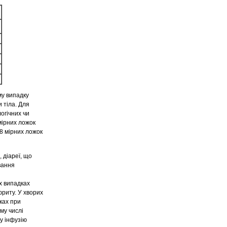
му випадку
 тіла. Для
огічних чи
 мірних ложок
18 мірних ложок
 діареї, що
вання
х випадках
фриту. У хворих
ках при
ому числі
у інфузію