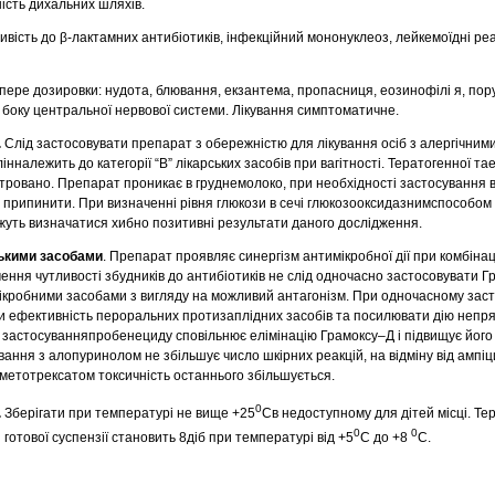
ість дихальних шляхів.
ивість до β-лактамних антибіотиків, інфекційний мононуклеоз, лейкемоїдні реа
ере дозировки: нудота, блювання, екзантема, пропасниця, еозинофілі я, пор
з боку центральної нервової системи. Лікування симптоматичне.
.
Слід застосовувати препарат з обережністю для лікування осіб з алергічним
належить до категорії “В” лікарських засобів при вагітності. Тератогенної та
стровано. Препарат проникає в груднемолоко, при необхідності застосування в
 припинити. При визначенні рівня глюкози в сечі глюкозооксидазнимспособом 
уть визначатися хибно позитивні результати даного дослідження.
ськими засобами
. Препарат проявляє синергізм антимікробної дії при комбінаці
ення чутливості збудників до антибіотиків не слід одночасно застосовувати Г
кробними засобами з вигляду на можливий антагонізм. При одночасному заст
и ефективність пероральних протизаплідних засобів та посилювати дію непр
 застосуванняпробенециду сповільнює елімінацію Грамоксу–Д і підвищує його
ання з алопуринолом не збільшує число шкірних реакцій, на відміну від ампіц
метотрексатом токсичність останнього збільшується.
0
.
Зберігати при температурі не вище +25
Св недоступному для дітей місці. Те
0
0
 готової суспензії становить 8діб при температурі від +5
С до +8
С.