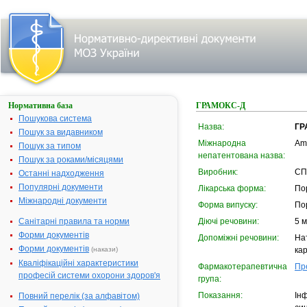
Нормативна база
ГРАМОКС-Д
Пошукова система
Назва:
ГР
Пошук за видавником
Міжнародна
Amo
Пошук за типом
непатентована назва:
Пошук за роками/місяцями
Виробник:
СП 
Останні надходження
Популярні документи
Лікарська форма:
По
Міжнародні документи
Форма випуску:
Пор
Санітарні правила та норми
Діючі речовини:
5 м
Форми документів
Допоміжні речовини:
На
Форми документів
(накази)
ка
Кваліфікаційні характеристики
Фармакотерапевтична
Пр
професій системи охорони здоров'я
група:
Показання:
Ін
Повний перелік (за алфавітом)