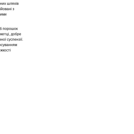
чних шляхів
ійовані з
вими
об порошок
икетці, добре
ної суспензії.
тосуванням
яжкості