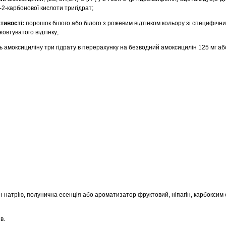
н-2-карбонової кислоти тригідрат;
тивості:
порошок білого або білого з рожевим відтінком кольору зі специфічн
овтуватого відтінку;
ть амоксициліну три гідрату в перерахунку на безводний амоксицилін 125 мг або
н натрію, полунична есенція або ароматизатор фруктовий, ніпагін, карбоксим
в.