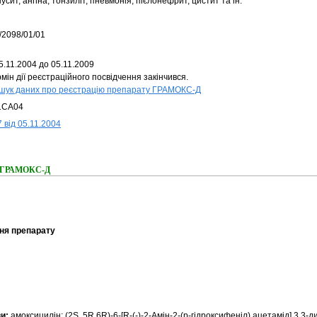
усит, ангіна, тонзиліт, пневмонія, пієлонефрит, цистит та ін.
/2098/01/01
5.11.2004 до 05.11.2009
мін дії реєстраційного посвідчення закінчився.
шук даних про реєстрацію препарату ГРАМОКС-Д
1CA04
 від 05.11.2004
ня ГРАМОКС-Д
ня препарату
ви:
амоксицилін; (2S, 5R,6R)-6-[R-(-)-2-Амін-2-(р-гідроксифеніл) ацетамід] 3,3-