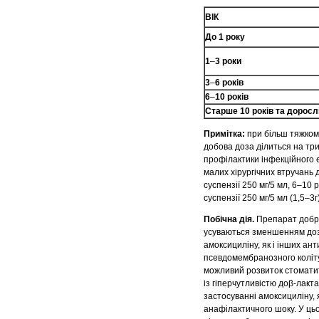
ВІК
До 1 року
1
–
3 роки
3
–
6 років
6
–
10 років
Старше 10 років та доросл
Примітка:
при більш тяжкому
добова доза ділиться на тр
профілактики інфекційного е
малих хірургічних втручань д
суспензії 250 мг/5 мл, 6–10 
суспензії 250 мг/5 мл (1,5–3г)
Побічна дія.
Препарат добре
усуваються зменшенням доз
амоксициліну, як і інших а
псевдомембранозного коліту.
можливий розвиток стоматиту
із гіперчутливістю доβ-лакт
застосуванні амоксициліну, я
анафілактичного шоку. У ць