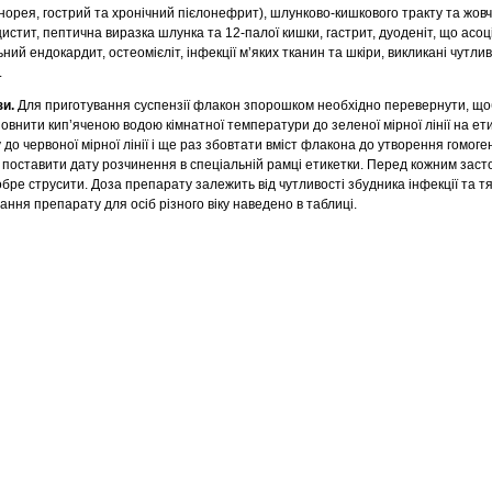
онорея, гострий та хронічний пієлонефрит), шлунково-кишкового тракту та жов
цистит, пептична виразка шлунка та 12-палої кишки, гастрит, дуоденіт, що асоц
альний ендокардит, остеомієліт, інфекції м’яких тканин та шкіри, викликані чутли
.
зи.
Для приготування суспензії флакон зпорошком необхідно перевернути, щ
аповнити кип’яченою водою кімнатної температури до зеленої мірної лінії на ет
до червоної мірної лінії і ще раз збовтати вміст флакона до утворення гомоген
 поставити дату розчинення в спеціальній рамці етикетки. Перед кожним зас
обре струсити. Доза препарату залежить від чутливості збудника інфекції та т
ання препарату для осіб різного віку наведено в таблиці.