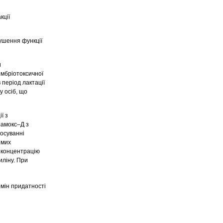
кції
ушення функції
и
ембріотоксичної
 період лактації
у осіб, що
ї з
рамокс–Д з
осуванні
ямих
 концентрацію
иліну. При
рмін придатності