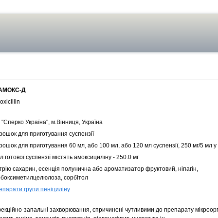
АМОКС-Д
xicillin
"Сперко Україна", м.Вінниця, Україна
рошок для приготування суспензії
ошок для приготування 60 мл, або 100 мл, або 120 мл суспензії, 250 мг/5 мл 
л готової суспензії містять амоксицилiну - 250.0 мг
трію сахарин, есенція полунична або ароматизатор фруктовий, ніпагін,
рбоксиметилцелюлоза, сорбітол
епарати групи пеніциліну
фекційно-запальні захворювання, спричинені чутливими до препарату мікроорг