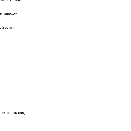
им запахом.
 250 мг;
 етилцелюлоза,