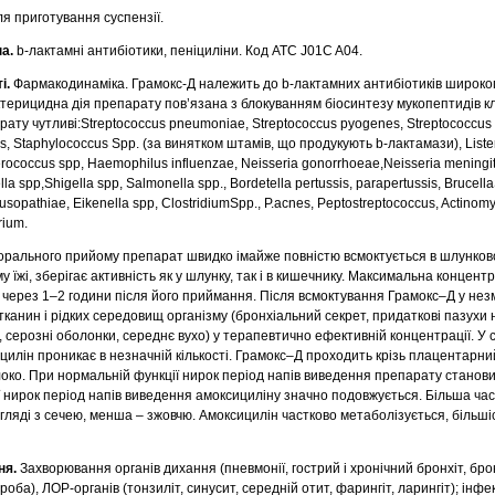
 приготування суспензії.
а.
b-лактамні антибіотики, пеніциліни. Код АТС J01C A04.
і.
Фармакодинаміка. Грамокс-Д належить до b-лактамних антибіотиків широкого
актерицидна дія препарату пов’язана з блокуванням біосинтезу мукопептидів к
ату чутливі:Streptococcus pneumoniaе, Streptococcus pyogenes, Streptococcus
ans, Staphуlococcus Spp. (за винятком штамів, що продукують b-лактамази), Liste
rococcus spp, Haemophilus influenzae, Neisseria gonorrhoeae,Neisseria meningiti
iella spp,Shigella spp, Salmonella spp., Bordetella pertussis, parapertussis, Bruce
sopathiae, Eikenella spp, ClostridiumSpp., P.acnes, Peptostreptococcus, Actinomy
rium.
орального прийому препарат швидко імайже повністю всмоктується в шлунко
у їжі, зберігає активність як у шлунку, так і в кишечнику. Максимальна концен
я через 1–2 години після його приймання. Після всмоктування Грамокс–Д у нез
тканин і рідких середовищ організму (бронхіальний секрет, придаткові пазухи 
а, серозні оболонки, середнє вухо) у терапевтично ефективній концентрації. У
цилін проникає в незначній кількості. Грамокс–Д проходить крізь плацентарний
око. При нормальній функції нирок період напів виведення препарату становит
 нирок період напів виведення амоксициліну значно подовжується. Більша ча
гляді з сечею, менша – зжовчю. Амоксицилін частково метаболізується, більші
ня.
Захворювання органів дихання (пневмонії, гострий і хронічний бронхіт, бро
оба), ЛОР-органів (тонзиліт, синусит, середній отит, фарингіт, ларингіт); інфе