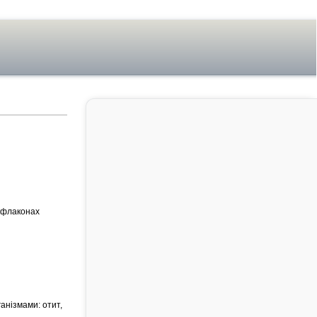
у флаконах
анізмами: отит,