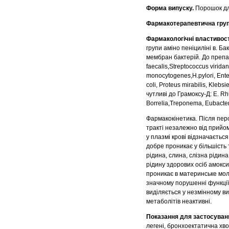
Форма випуску.
Порошок для
Фармакотерапевтична груп
Фармакологічні властивост
групи аміно пеніциліні в. Б
мембран бактерій. До препар
faecalis,Streptococcus virid
monocytogenes,H.pylori, Ente
coli, Proteus mirabilis, Klebs
чутливі до Грамоксу-Д: E. Rhu
Borrelia,Treponema, Eubacte
Фармакокінетика.
Після пер
тракті незалежно від прийом
у плазмі крові відзначаєтьс
добре проникає у більшість 
рідина, слина, слізна рідин
рідину здорових осіб амокси
проникає в материнське мол
значному порушенні функції
виділяється у незмінному ви
метаболітів неактивні.
Показання для застосуван
легені, бронхоектатична хвор