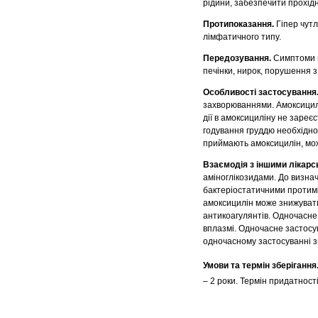
рідини, забезпечити прохідн
Протипоказання.
Гіпер чутл
лімфатичного типу.
Передозування.
Симптоми п
печінки, нирок, порушення 
Особливості застосування
захворюваннями. Амоксицилін
дії в амоксициліну не зареє
годування груддю необхідно
приймають амоксицилін, мож
Взаємодія з іншими лікар
аміноглікозидами. До визнач
бактеріостатичними протимі
амоксицилін може знижуват
антикоагулянтів. Одночасне
вплазмі. Одночасне застосув
одночасному застосуванні з
Умови та термін зберігання
– 2 роки. Термін придатності