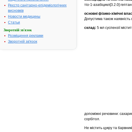
тіо-1-азабіцикл[3.2.0] гепта
Реєстр санітарно-епідеміологічних
висновків
основні фізико-хімічні влас
Новости медицины
Допустима також наявність ж
Статьи
склад:
5 мл суспензії місти
Зворотній зв'язок
Розміщення реклами
Зворотній зв'язок
допоміжні речовини: сахари
сорбітол.
Не містить цукру та барвникі