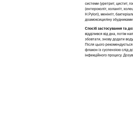
системи (уретрит, цистит, г
(ентероколіт, холангіт, холе
H.Pylori), менінгіт, бактері
доамоксициліну збудниками
Спосіб застосування та до
відділився від дна, потім н
збовтати, знову додати воду 
Після цього рекомендується
флакон із суспензією слід д
інфекційного процесу. Дозув