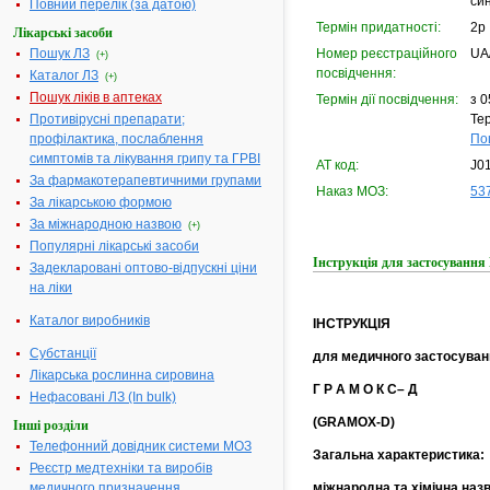
син
Повний перелік (за датою)
Термін придатності:
2р
Лікарські засоби
Пошук ЛЗ
Номер реєстраційного
UA
(+)
посвідчення:
Каталог ЛЗ
(+)
Пошук ліків в аптеках
Термін дії посвідчення:
з 0
Противірусні препарати;
Тер
профілактика, послаблення
По
симптомів та лікування грипу та ГРВІ
АТ код:
J0
За фармакотерапевтичними групами
Наказ МОЗ:
537
За лікарською формою
За міжнародною назвою
(+)
Популярні лікарські засоби
Інструкція для застосуван
Задекларовані оптово-відпускні ціни
на ліки
Каталог виробників
ІНСТРУКЦІЯ
Субстанції
для медичного застосуван
Лікарська рослинна сировина
Г Р А М О К С– Д
Нефасовані ЛЗ (In bulk)
(GRAMOX-D)
Інші розділи
Телефонний довідник системи МОЗ
Загальна характеристика:
Реєстр медтехніки та виробів
міжнародна та хімічна наз
медичного призначення