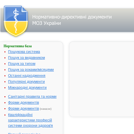
Нормативна база
АДЖИВІТА®
Пошукова система
Назва:
АДЖИВІТА
Пошук за видавником
Міжнародна
Comb drug
Пошук за типом
непатентована назва:
Пошук за роками/місяцями
Виробник:
Аджіо Фарма
Останні надходження
Лтд., Індія
Популярні документи
Міжнародні документи
Лікарська форма:
Капсули
Форма випуску:
Капсули м'як
Санітарні правила та норми
желатинові 
Форми документів
(275 МО/27,
Форми документів
(накази)
Діючі речовини:
1 капсула мі
Кваліфікаційні
риб'ячого жи
характеристики професій
печінки тріск
системи охорони здоров'я
до складу як