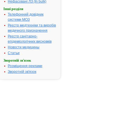
Термін дії
Нефасовані ЛЗ (In bulk)
реєстраційн
Інші розділи
посвідчення
Телефонний довідник
закінчився.
системи МОЗ
Пошук даних
Реєстр медтехніки та виробів
реєстрацію 
медичного призначення
АДЖИВІТА®
Реєстр санітарно-
АТ код:
A11CB
епідеміологічних висновків
Наказ МОЗ:
750 від 23.1
Новости медицины
Статьи
Зворотній зв'язок
Інструкція
Розміщення реклами
для
Зворотній зв'язок
застосування
АДЖИВІТА®
ІНСТРУКЦІЯ
для
медичного
застосування
препарату
®
АДЖИВІТА
(AGIVITA)